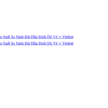
n Suất
So Sánh Đài
Đầu Đuôi
Dò Vé
⭐ Vietlott
n Suất
So Sánh Đài
Đầu Đuôi
Dò Vé
⭐ Vietlott