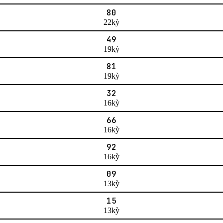
80
22kỳ
49
19kỳ
81
19kỳ
32
16kỳ
66
16kỳ
92
16kỳ
09
13kỳ
15
13kỳ