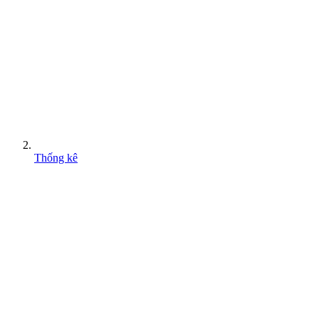
Thống kê