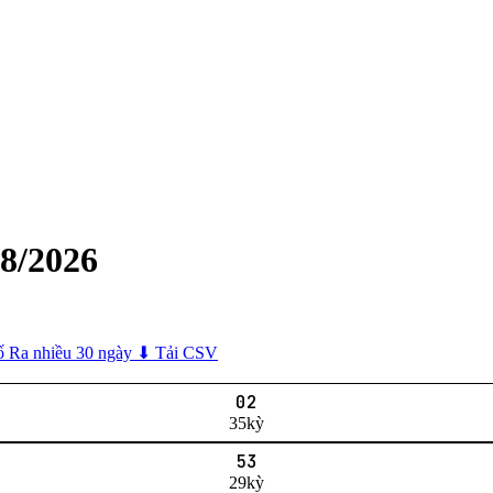
8/2026
số
Ra nhiều 30 ngày
⬇ Tải CSV
02
35kỳ
53
29kỳ