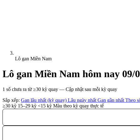
Lô gan Miền Nam
Lô gan
Miền Nam
hôm nay 09/0
1
số chưa ra từ ≥30 kỳ quay — Cập nhật sau mỗi kỳ quay
Sắp xếp:
Gan lâu nhất (kỳ quay)
Lâu ngày nhất
Gan gần nhất
Theo 
≥30 kỳ
15–29 kỳ
<15 kỳ
Màu theo kỳ quay thực tế