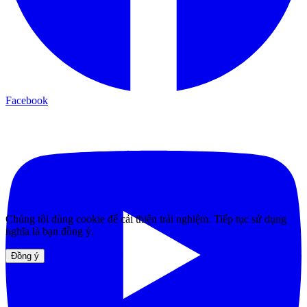
Facebook
Chúng tôi dùng cookie để cải thiện trải nghiệm. Tiếp tục sử dụng
nghĩa là bạn đồng ý.
Tìm hiểu thêm
Đồng ý