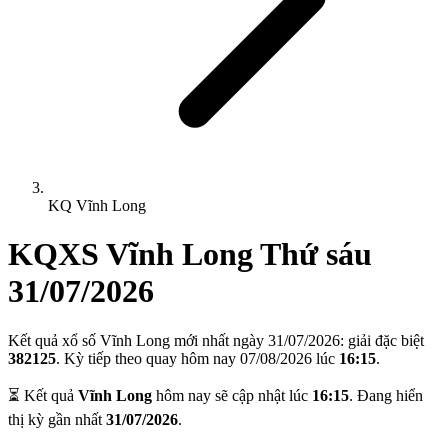
KQ Vĩnh Long
KQXS Vĩnh Long Thứ sáu
31/07/2026
Kết quả xổ số Vĩnh Long mới nhất ngày 31/07/2026: giải đặc biệt
382125
.
Kỳ tiếp theo quay hôm nay 07/08/2026 lúc
16:15
.
⏳ Kết quả
Vĩnh Long
hôm nay sẽ cập nhật lúc
16:15
. Đang hiển
thị kỳ gần nhất
31/07/2026
.