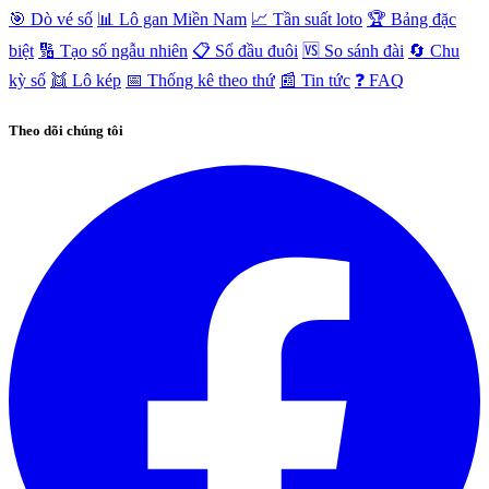
🎯 Dò vé số
📊 Lô gan Miền Nam
📈 Tần suất loto
🏆 Bảng đặc
biệt
🔢 Tạo số ngẫu nhiên
📋 Sổ đầu đuôi
🆚 So sánh đài
🔄 Chu
kỳ số
👯 Lô kép
📅 Thống kê theo thứ
📰 Tin tức
❓ FAQ
Theo dõi chúng tôi