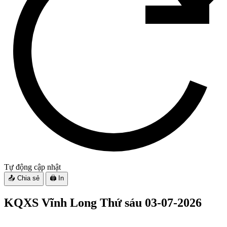
Tự động cập nhật
📤 Chia sẻ
🖨️ In
KQXS Vĩnh Long
Thứ sáu 03-07-2026