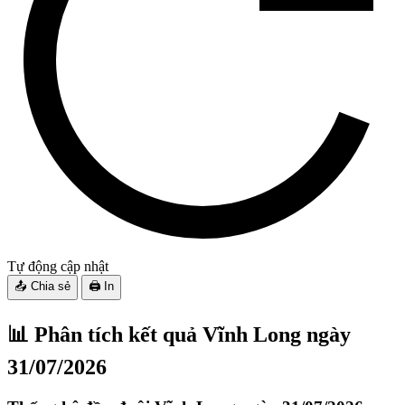
Tự động cập nhật
📤 Chia sẻ
🖨️ In
📊 Phân tích kết quả Vĩnh Long ngày
31/07/2026