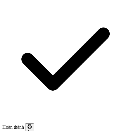
Hoàn thành