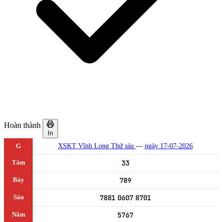
Hoàn thành
In
G
XSKT Vĩnh Long Thứ sáu
—
ngày 17-07-2026
Tám
33
Bảy
789
Sáu
7881
0607
8701
Năm
5767