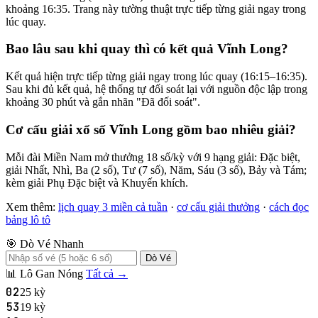
khoảng 16:35. Trang này tường thuật trực tiếp từng giải ngay trong
lúc quay.
Bao lâu sau khi quay thì có kết quả Vĩnh Long?
Kết quả hiện trực tiếp từng giải ngay trong lúc quay (16:15–16:35).
Sau khi đủ kết quả, hệ thống tự đối soát lại với nguồn độc lập trong
khoảng 30 phút và gắn nhãn "Đã đối soát".
Cơ cấu giải xổ số Vĩnh Long gồm bao nhiêu giải?
Mỗi đài Miền Nam mở thưởng 18 số/kỳ với 9 hạng giải: Đặc biệt,
giải Nhất, Nhì, Ba (2 số), Tư (7 số), Năm, Sáu (3 số), Bảy và Tám;
kèm giải Phụ Đặc biệt và Khuyến khích.
Xem thêm:
lịch quay 3 miền cả tuần
·
cơ cấu giải thưởng
·
cách đọc
bảng lô tô
🎯 Dò Vé Nhanh
Dò Vé
📊 Lô Gan Nóng
Tất cả →
02
25 kỳ
53
19 kỳ