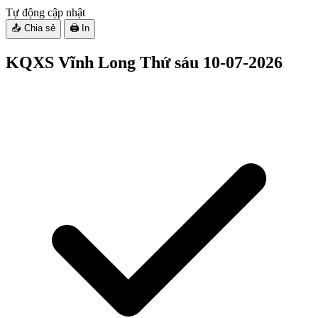
Tự động cập nhật
📤 Chia sẻ
🖨️ In
KQXS Vĩnh Long
Thứ sáu 10-07-2026