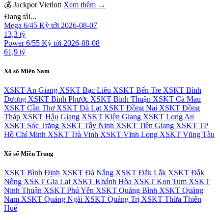
💰 Jackpot Vietlott
Xem thêm →
Đang tải...
Mega 6/45
Kỳ tới 2026-08-07
13,3 tỷ
Power 6/55
Kỳ tới 2026-08-08
61,9 tỷ
Xổ số Miền Nam
XSKT An Giang
XSKT Bạc Liêu
XSKT Bến Tre
XSKT Bình
Dương
XSKT Bình Phước
XSKT Bình Thuận
XSKT Cà Mau
XSKT Cần Thơ
XSKT Đà Lạt
XSKT Đồng Nai
XSKT Đồng
Tháp
XSKT Hậu Giang
XSKT Kiên Giang
XSKT Long An
XSKT Sóc Trăng
XSKT Tây Ninh
XSKT Tiền Giang
XSKT TP
Hồ Chí Minh
XSKT Trà Vinh
XSKT Vĩnh Long
XSKT Vũng Tàu
Xổ số Miền Trung
XSKT Bình Định
XSKT Đà Nẵng
XSKT Đắk Lắk
XSKT Đắk
Nông
XSKT Gia Lai
XSKT Khánh Hòa
XSKT Kon Tum
XSKT
Ninh Thuận
XSKT Phú Yên
XSKT Quảng Bình
XSKT Quảng
Nam
XSKT Quảng Ngãi
XSKT Quảng Trị
XSKT Thừa Thiên
Huế