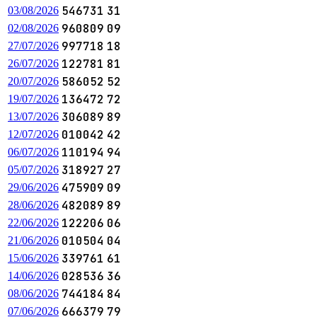
546731
31
03/08/2026
960809
09
02/08/2026
997718
18
27/07/2026
122781
81
26/07/2026
586052
52
20/07/2026
136472
72
19/07/2026
306089
89
13/07/2026
010042
42
12/07/2026
110194
94
06/07/2026
318927
27
05/07/2026
475909
09
29/06/2026
482089
89
28/06/2026
122206
06
22/06/2026
010504
04
21/06/2026
339761
61
15/06/2026
028536
36
14/06/2026
744184
84
08/06/2026
666379
79
07/06/2026