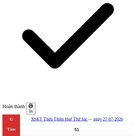
Hoàn thành
In
G
XSKT Thừa Thiên Huế Thứ hai
—
ngày 27-07-2026
Tám
51