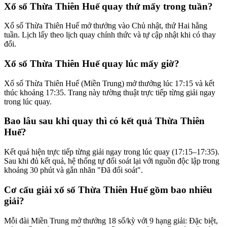
Xổ số Thừa Thiên Huế quay thứ mấy trong tuần?
Xổ số Thừa Thiên Huế mở thưởng vào Chủ nhật, thứ Hai hằng
tuần. Lịch lấy theo lịch quay chính thức và tự cập nhật khi có thay
đổi.
Xổ số Thừa Thiên Huế quay lúc mấy giờ?
Xổ số Thừa Thiên Huế (Miền Trung) mở thưởng lúc 17:15 và kết
thúc khoảng 17:35. Trang này tường thuật trực tiếp từng giải ngay
trong lúc quay.
Bao lâu sau khi quay thì có kết quả Thừa Thiên
Huế?
Kết quả hiện trực tiếp từng giải ngay trong lúc quay (17:15–17:35).
Sau khi đủ kết quả, hệ thống tự đối soát lại với nguồn độc lập trong
khoảng 30 phút và gắn nhãn "Đã đối soát".
Cơ cấu giải xổ số Thừa Thiên Huế gồm bao nhiêu
giải?
Mỗi đài Miền Trung mở thưởng 18 số/kỳ với 9 hạng giải: Đặc biệt,