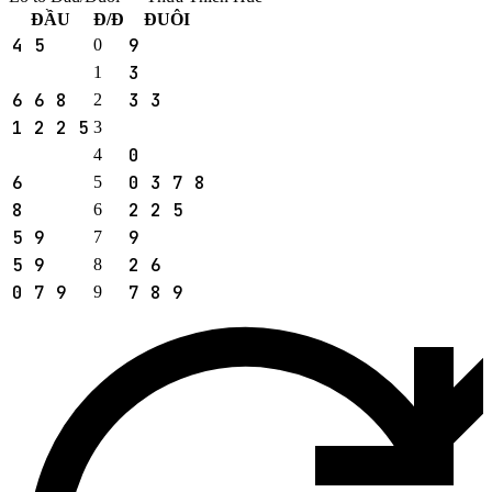
ĐẦU
Đ/Đ
ĐUÔI
4 5
9
0
3
1
6 6 8
3 3
2
1 2 2 5
3
0
4
6
0 3 7 8
5
8
2 2 5
6
5 9
9
7
5 9
2 6
8
0 7 9
7 8 9
9