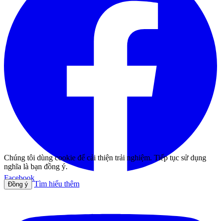
Chúng tôi dùng cookie để cải thiện trải nghiệm. Tiếp tục sử dụng
nghĩa là bạn đồng ý.
Facebook
Tìm hiểu thêm
Đồng ý