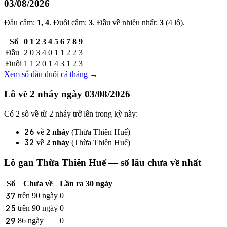
03/08/2026
Đầu câm:
1, 4
. Đuôi câm:
3
. Đầu về nhiều nhất:
3
(4 lô).
Số
0
1
2
3
4
5
6
7
8
9
Đầu
2
0
3
4
0
1
1
2
2
3
Đuôi
1
1
2
0
1
4
3
1
2
3
Xem sổ đầu đuôi cả tháng →
Lô về 2 nháy ngày 03/08/2026
Có 2 số về từ 2 nháy trở lên trong kỳ này:
26
về
2 nháy
(Thừa Thiên Huế)
32
về
2 nháy
(Thừa Thiên Huế)
Lô gan Thừa Thiên Huế — số lâu chưa về nhất
Số
Chưa về
Lần ra 30 ngày
37
trên 90 ngày
0
25
trên 90 ngày
0
29
86 ngày
0