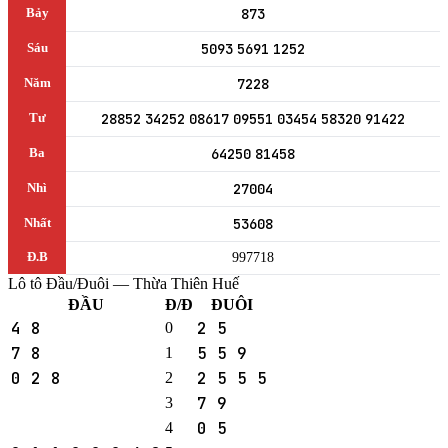
Bảy
873
Sáu
5093
5691
1252
Năm
7228
Tư
28852
34252
08617
09551
03454
58320
91422
Ba
64250
81458
Nhì
27004
Nhất
53608
Đ.B
997718
Lô tô Đầu/Đuôi — Thừa Thiên Huế
ĐẦU
Đ/Đ
ĐUÔI
4 8
2 5
0
7 8
5 5 9
1
0 2 8
2 5 5 5
2
7 9
3
0 5
4