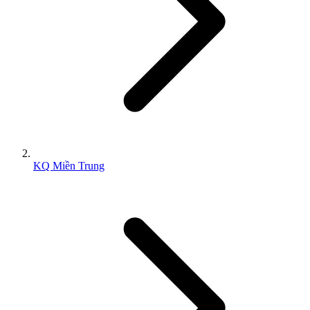
KQ Miền Trung