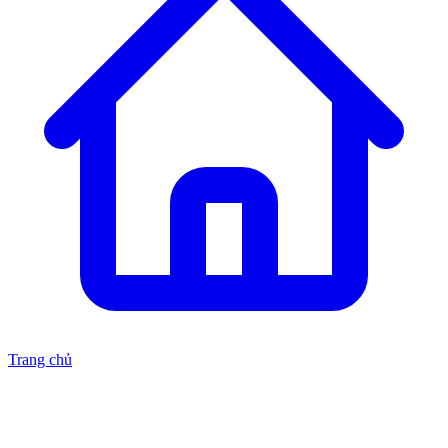
Trang chủ