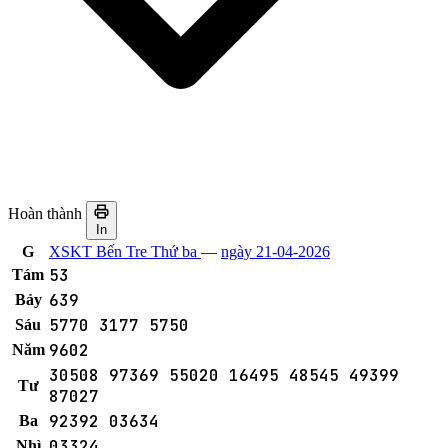
Hoàn thành
In
G
XSKT Bến Tre Thứ ba
—
ngày 21-04-2026
53
Tám
639
Bảy
5770
3177
5750
Sáu
9602
Năm
30508
97369
55020
16495
48545
49399
Tư
87027
92392
03634
Ba
03324
Nhì