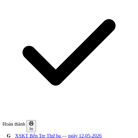
Hoàn thành
In
G
XSKT Bến Tre Thứ ba
—
ngày 12-05-2026