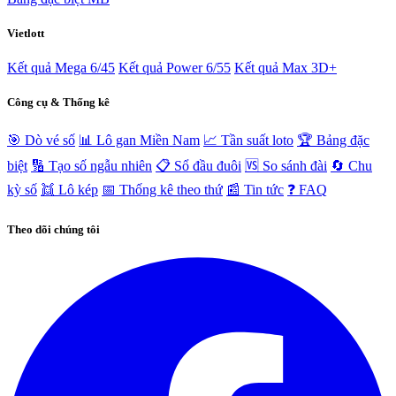
Vietlott
Kết quả Mega 6/45
Kết quả Power 6/55
Kết quả Max 3D+
Công cụ & Thống kê
🎯 Dò vé số
📊 Lô gan Miền Nam
📈 Tần suất loto
🏆 Bảng đặc
biệt
🔢 Tạo số ngẫu nhiên
📋 Sổ đầu đuôi
🆚 So sánh đài
🔄 Chu
kỳ số
👯 Lô kép
📅 Thống kê theo thứ
📰 Tin tức
❓ FAQ
Theo dõi chúng tôi