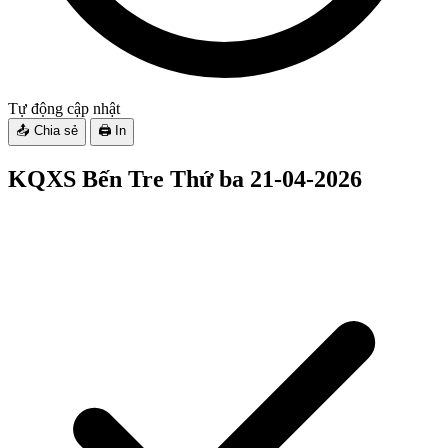
Tự động cập nhật
📤 Chia sẻ
🖨️ In
KQXS Bến Tre
Thứ ba 21-04-2026