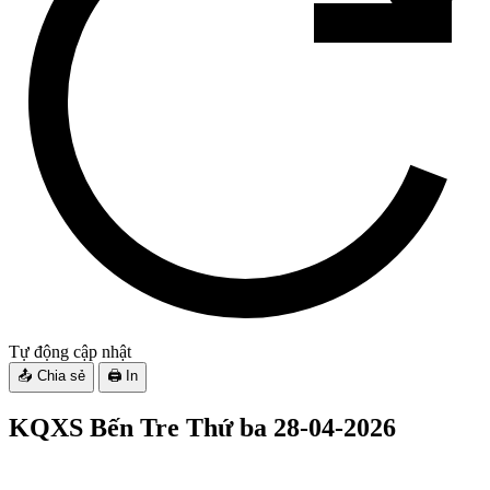
Tự động cập nhật
📤 Chia sẻ
🖨️ In
KQXS Bến Tre
Thứ ba 28-04-2026