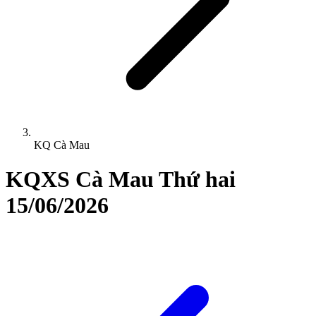
KQ Cà Mau
KQXS Cà Mau Thứ hai
15/06/2026