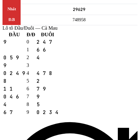
Nhất
29629
Đ.B
748958
Lô tô Đầu/Đuôi — Cà Mau
ĐẦU
Đ/Đ
ĐUÔI
9
2 4 7
0
6 6
1
0 5 9
4
2
9
3
0 2 4 9
4 7 8
4
8
2
5
1 1
7 9
6
0 4 6
9
7
4
5
8
6 7
0 2 3 4
9