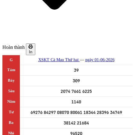
Hoàn thành
In
G
XSKT Cà Mau Thứ hai
—
ngày 01-06-2026
Tám
39
Bảy
309
Sáu
2074
7661
6225
Năm
1140
Tư
69276
84297
08070
80061
18344
28396
34749
Ba
38142
21684
Nhì
96520