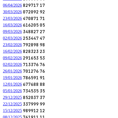
829717
17
06/04/2026
072092
92
30/03/2026
470871
71
23/03/2026
616205
05
16/03/2026
348827
27
09/03/2026
253447
47
02/03/2026
792898
98
23/02/2026
828323
23
16/02/2026
291653
53
09/02/2026
713376
76
02/02/2026
701276
76
26/01/2026
786591
91
19/01/2026
677688
88
12/01/2026
734535
35
05/01/2026
852037
37
29/12/2025
337999
99
22/12/2025
989912
12
15/12/2025
761911
11
08/12/2025