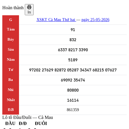
Hoàn thành
In
G
XSKT Cà Mau Thứ hai
—
ngày 25-05-2026
Tám
91
Bảy
832
Sáu
6337
8217
3390
Năm
5189
Tư
97202
27629
82872
05287
34347
68215
07627
Ba
69092
35474
Nhì
80800
Nhất
16114
Đ.B
861359
Lô tô Đầu/Đuôi — Cà Mau
ĐẦU
Đ/Đ
ĐUÔI