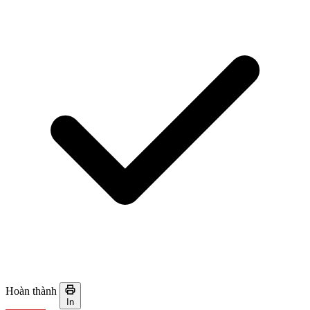
Hoàn thành
In