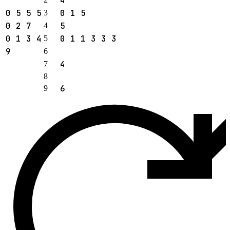
4
0 5 5 5
0 1 5
3
0 2 7
5
4
0 1 3 4
0 1 1 3 3 3
5
9
6
4
7
8
6
9