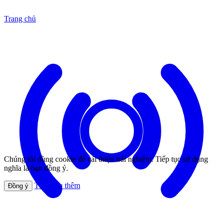
Trang chủ
Chúng tôi dùng cookie để cải thiện trải nghiệm. Tiếp tục sử dụng
nghĩa là bạn đồng ý.
Tìm hiểu thêm
Đồng ý