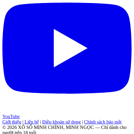
YouTube
Giới thiệu
|
Liên hệ
|
Điều khoản sử dụng
|
Chính sách bảo mật
© 2026 XỔ SỐ MINH CHÍNH, MINH NGỌC — Chỉ dành cho
người trên 18 tuổi