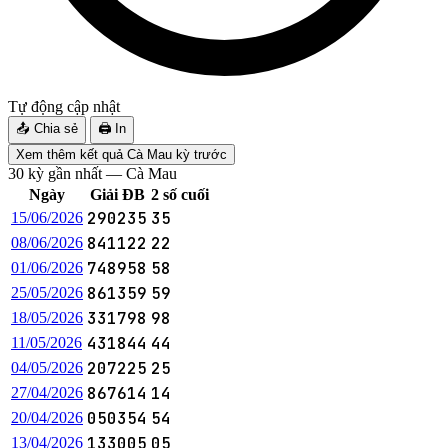
Tự động cập nhật
📤 Chia sẻ
🖨️ In
Xem thêm kết quả Cà Mau kỳ trước
30 kỳ gần nhất — Cà Mau
Ngày
Giải ĐB
2 số cuối
290235
35
15/06/2026
841122
22
08/06/2026
748958
58
01/06/2026
861359
59
25/05/2026
331798
98
18/05/2026
431844
44
11/05/2026
207225
25
04/05/2026
867614
14
27/04/2026
050354
54
20/04/2026
133005
05
13/04/2026