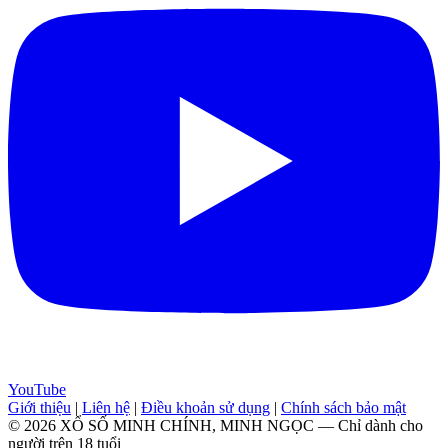
YouTube
Giới thiệu
|
Liên hệ
|
Điều khoản sử dụng
|
Chính sách bảo mật
© 2026 XỔ SỐ MINH CHÍNH, MINH NGỌC — Chỉ dành cho
người trên 18 tuổi