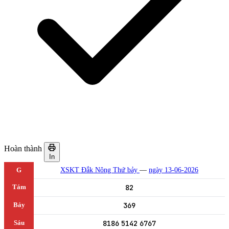
Hoàn thành
In
G
XSKT Đắk Nông Thứ bảy
—
ngày 13-06-2026
Tám
82
Bảy
369
Sáu
8186
5142
6767