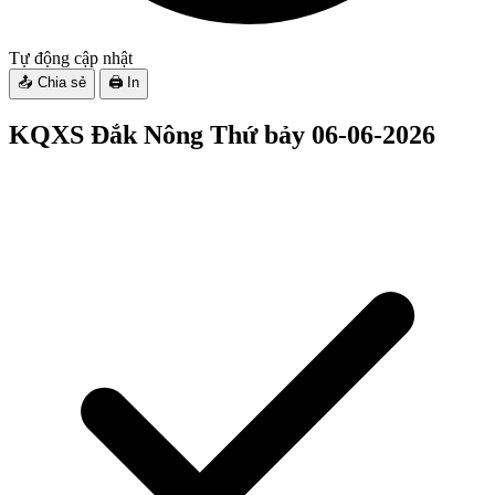
Tự động cập nhật
📤 Chia sẻ
🖨️ In
KQXS Đắk Nông
Thứ bảy 06-06-2026