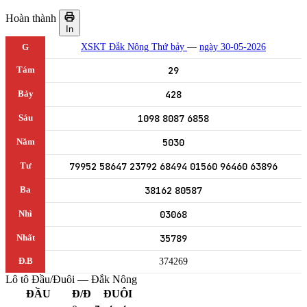
Hoàn thành
In
G
XSKT Đắk Nông Thứ bảy
—
ngày 30-05-2026
Tám
29
Bảy
428
Sáu
1098
8087
6858
Năm
5030
Tư
79952
58647
23792
68494
01560
96460
63896
Ba
38162
80587
Nhì
03068
Nhất
35789
Đ.B
374269
Lô tô Đầu/Đuôi — Đắk Nông
ĐẦU
Đ/Đ
ĐUÔI