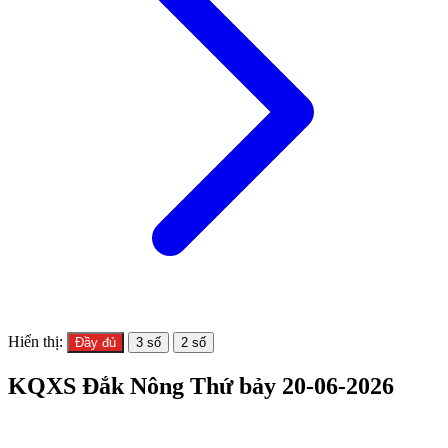
Hiển thị:
Đầy đủ
3 số
2 số
KQXS Đắk Nông
Thứ bảy 20-06-2026