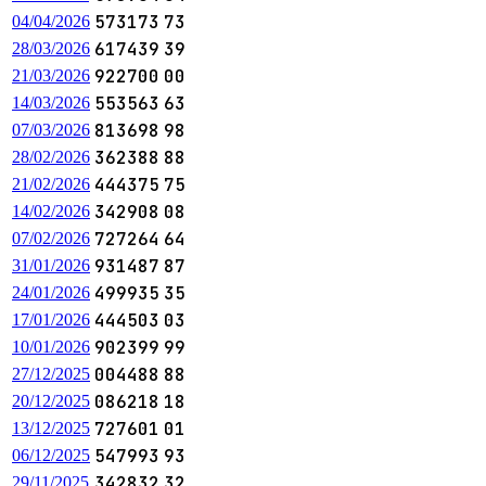
573173
73
04/04/2026
617439
39
28/03/2026
922700
00
21/03/2026
553563
63
14/03/2026
813698
98
07/03/2026
362388
88
28/02/2026
444375
75
21/02/2026
342908
08
14/02/2026
727264
64
07/02/2026
931487
87
31/01/2026
499935
35
24/01/2026
444503
03
17/01/2026
902399
99
10/01/2026
004488
88
27/12/2025
086218
18
20/12/2025
727601
01
13/12/2025
547993
93
06/12/2025
342832
32
29/11/2025