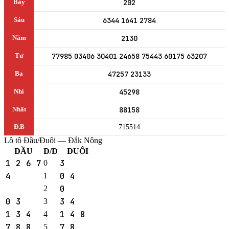
Bảy
202
Sáu
6344
1641
2784
Năm
2130
Tư
77985
03406
30401
24658
75443
60175
63207
Ba
47257
23133
Nhì
45298
Nhất
88158
Đ.B
715514
Lô tô Đầu/Đuôi — Đắk Nông
ĐẦU
Đ/Đ
ĐUÔI
1 2 6 7
3
0
4
0 4
1
0
2
0 3
3 4
3
1 3 4
1 4 8
4
7 8 8
7 8
5