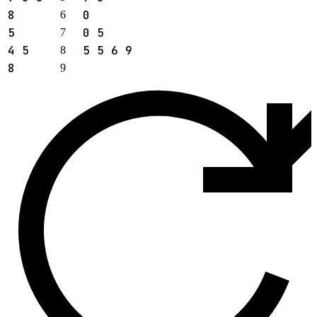
8
0
6
5
0 5
7
4 5
5 5 6 9
8
8
9