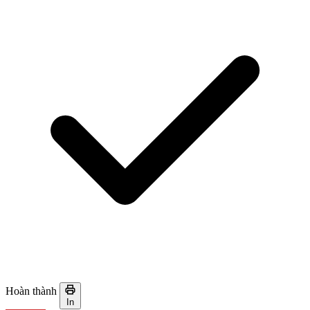
Hoàn thành
In