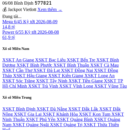
577821
06/08
Bình Định
💰 Jackpot Vietlott
Xem thêm →
Đang tải...
Mega 6/45
Kỳ tới 2026-08-09
14,8 tỷ
Power 6/55
Kỳ tới 2026-08-08
61,9 tỷ
Xổ số Miền Nam
XSKT An Giang
XSKT Bạc Liêu
XSKT Bến Tre
XSKT Bình
Dương
XSKT Bình Phước
XSKT Bình Thuận
XSKT Cà Mau
XSKT Cần Thơ
XSKT Đà Lạt
XSKT Đồng Nai
XSKT Đồng
Tháp
XSKT Hậu Giang
XSKT Kiên Giang
XSKT Long An
XSKT Sóc Trăng
XSKT Tây Ninh
XSKT Tiền Giang
XSKT TP
Hồ Chí Minh
XSKT Trà Vinh
XSKT Vĩnh Long
XSKT Vũng Tàu
Xổ số Miền Trung
XSKT Bình Định
XSKT Đà Nẵng
XSKT Đắk Lắk
XSKT Đắk
Nông
XSKT Gia Lai
XSKT Khánh Hòa
XSKT Kon Tum
XSKT
Ninh Thuận
XSKT Phú Yên
XSKT Quảng Bình
XSKT Quảng
Nam
XSKT Quảng Ngãi
XSKT Quảng Trị
XSKT Thừa Thiên
Huế