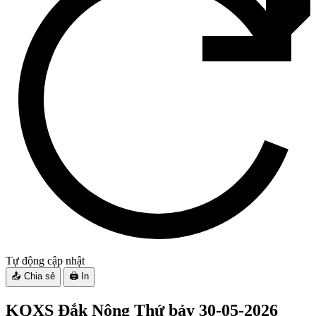
Tự động cập nhật
📤 Chia sẻ
🖨️ In
KQXS Đắk Nông
Thứ bảy 30-05-2026