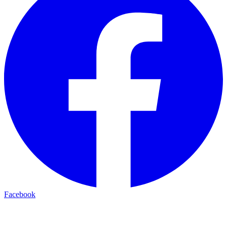
Facebook