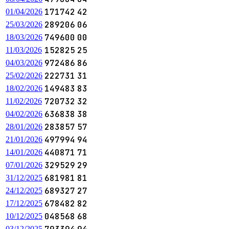
171742
42
01/04/2026
289206
06
25/03/2026
749600
00
18/03/2026
152825
25
11/03/2026
972486
86
04/03/2026
222731
31
25/02/2026
149483
83
18/02/2026
720732
32
11/02/2026
636838
38
04/02/2026
283857
57
28/01/2026
497994
94
21/01/2026
440871
71
14/01/2026
329529
29
07/01/2026
681981
81
31/12/2025
689327
27
24/12/2025
678482
82
17/12/2025
048568
68
10/12/2025
03/12/2025