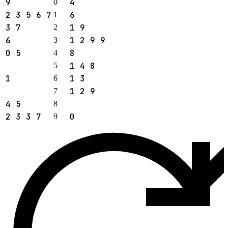
9
4
0
2 3 5 6 7
6
1
3 7
1 9
2
6
1 2 9 9
3
0 5
8
4
1 4 8
5
1
1 3
6
1 2 9
7
4 5
8
2 3 3 7
0
9