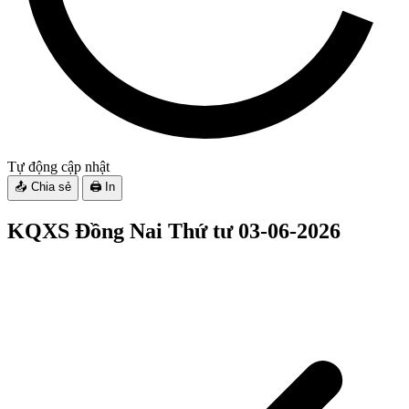
Tự động cập nhật
📤 Chia sẻ
🖨️ In
KQXS Đồng Nai
Thứ tư 03-06-2026