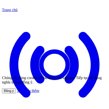
Trang chủ
Chúng tôi dùng cookie để cải thiện trải nghiệm. Tiếp tục sử dụng
nghĩa là bạn đồng ý.
Tìm hiểu thêm
Đồng ý