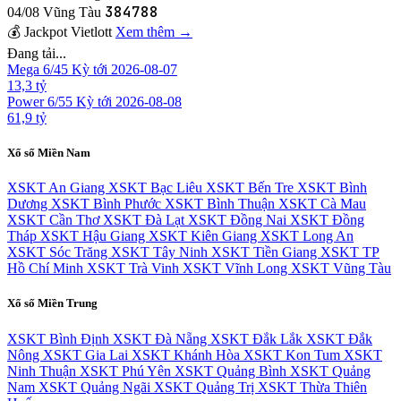
384788
04/08
Vũng Tàu
💰 Jackpot Vietlott
Xem thêm →
Đang tải...
Mega 6/45
Kỳ tới 2026-08-07
13,3 tỷ
Power 6/55
Kỳ tới 2026-08-08
61,9 tỷ
Xổ số Miền Nam
XSKT An Giang
XSKT Bạc Liêu
XSKT Bến Tre
XSKT Bình
Dương
XSKT Bình Phước
XSKT Bình Thuận
XSKT Cà Mau
XSKT Cần Thơ
XSKT Đà Lạt
XSKT Đồng Nai
XSKT Đồng
Tháp
XSKT Hậu Giang
XSKT Kiên Giang
XSKT Long An
XSKT Sóc Trăng
XSKT Tây Ninh
XSKT Tiền Giang
XSKT TP
Hồ Chí Minh
XSKT Trà Vinh
XSKT Vĩnh Long
XSKT Vũng Tàu
Xổ số Miền Trung
XSKT Bình Định
XSKT Đà Nẵng
XSKT Đắk Lắk
XSKT Đắk
Nông
XSKT Gia Lai
XSKT Khánh Hòa
XSKT Kon Tum
XSKT
Ninh Thuận
XSKT Phú Yên
XSKT Quảng Bình
XSKT Quảng
Nam
XSKT Quảng Ngãi
XSKT Quảng Trị
XSKT Thừa Thiên