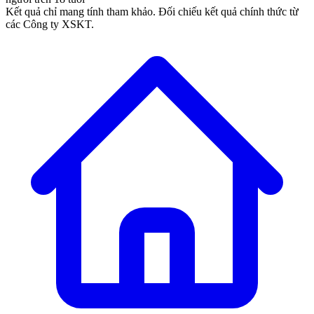
Kết quả chỉ mang tính tham khảo. Đối chiếu kết quả chính thức từ
các Công ty XSKT.