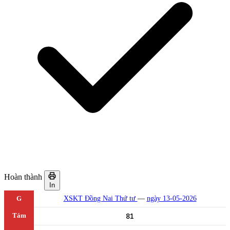
Hoàn thành
In
G
XSKT Đồng Nai Thứ tư
—
ngày 13-05-2026
Tám
81