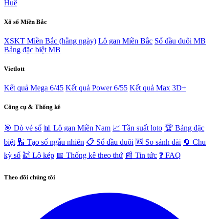
Huế
Xổ số Miền Bắc
XSKT Miền Bắc (hằng ngày)
Lô gan Miền Bắc
Sổ đầu đuôi MB
Bảng đặc biệt MB
Vietlott
Kết quả Mega 6/45
Kết quả Power 6/55
Kết quả Max 3D+
Công cụ & Thống kê
🎯 Dò vé số
📊 Lô gan Miền Nam
📈 Tần suất loto
🏆 Bảng đặc
biệt
🔢 Tạo số ngẫu nhiên
📋 Sổ đầu đuôi
🆚 So sánh đài
🔄 Chu
kỳ số
👯 Lô kép
📅 Thống kê theo thứ
📰 Tin tức
❓ FAQ
Theo dõi chúng tôi