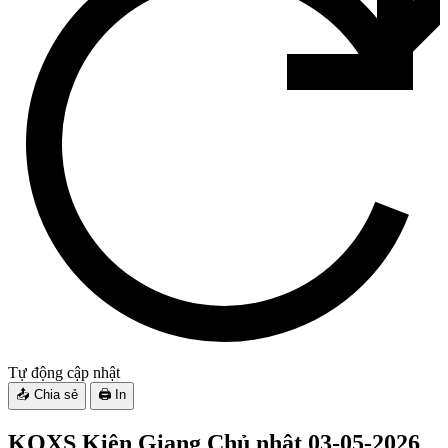
Tự động cập nhật
📤 Chia sẻ
🖨️ In
KQXS Kiên Giang
Chủ nhật 03-05-2026