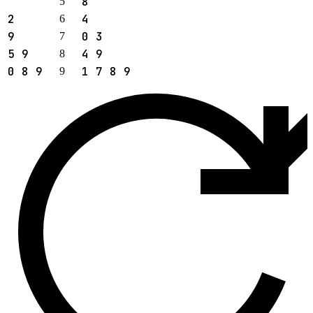
8
5
2
4
6
9
0 3
7
5 9
4 9
8
0 8 9
1 7 8 9
9