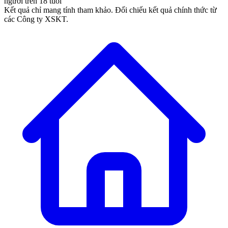
người trên 18 tuổi
Kết quả chỉ mang tính tham khảo. Đối chiếu kết quả chính thức từ
các Công ty XSKT.