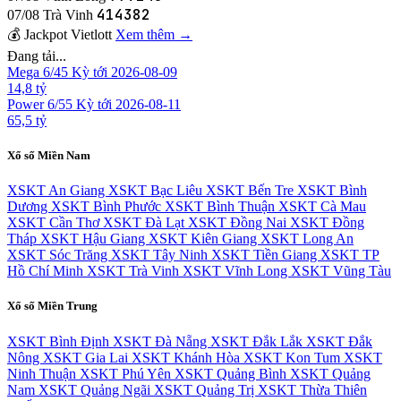
414382
07/08
Trà Vinh
💰 Jackpot Vietlott
Xem thêm →
Đang tải...
Mega 6/45
Kỳ tới 2026-08-09
14,8 tỷ
Power 6/55
Kỳ tới 2026-08-11
65,5 tỷ
Xổ số Miền Nam
XSKT An Giang
XSKT Bạc Liêu
XSKT Bến Tre
XSKT Bình
Dương
XSKT Bình Phước
XSKT Bình Thuận
XSKT Cà Mau
XSKT Cần Thơ
XSKT Đà Lạt
XSKT Đồng Nai
XSKT Đồng
Tháp
XSKT Hậu Giang
XSKT Kiên Giang
XSKT Long An
XSKT Sóc Trăng
XSKT Tây Ninh
XSKT Tiền Giang
XSKT TP
Hồ Chí Minh
XSKT Trà Vinh
XSKT Vĩnh Long
XSKT Vũng Tàu
Xổ số Miền Trung
XSKT Bình Định
XSKT Đà Nẵng
XSKT Đắk Lắk
XSKT Đắk
Nông
XSKT Gia Lai
XSKT Khánh Hòa
XSKT Kon Tum
XSKT
Ninh Thuận
XSKT Phú Yên
XSKT Quảng Bình
XSKT Quảng
Nam
XSKT Quảng Ngãi
XSKT Quảng Trị
XSKT Thừa Thiên