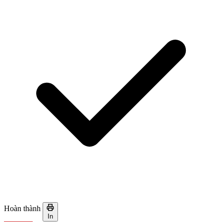
Hoàn thành
In