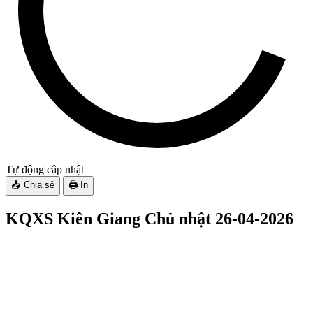
Tự động cập nhật
📤 Chia sẻ
🖨️ In
KQXS Kiên Giang
Chủ nhật 26-04-2026