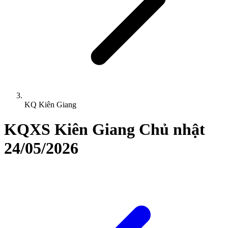
KQ Kiên Giang
KQXS Kiên Giang Chủ nhật
24/05/2026