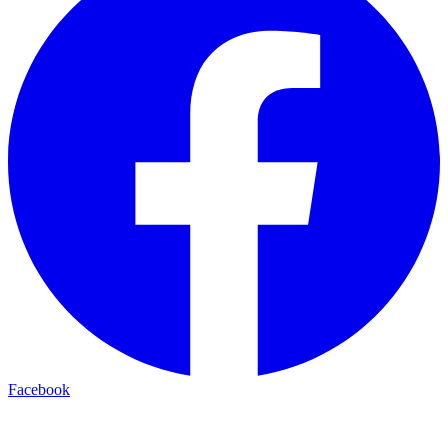
Facebook