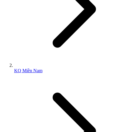
KQ Miền Nam