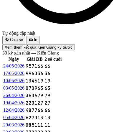
Tự động cập nhật
📤 Chia sẻ
🖨️ In
Xem thêm kết quả Kiên Giang kỳ trước
30 kỳ gần nhất — Kiên Giang
Ngày
Giải ĐB
2 số cuối
957166
66
24/05/2026
996036
36
17/05/2026
134619
19
10/05/2026
070963
63
03/05/2026
360679
79
26/04/2026
220127
27
19/04/2026
487766
66
12/04/2026
627013
13
05/04/2026
085111
11
29/03/2026