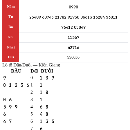
Năm
0990
Tư
25409
60745
21782
91930
06613
13284
53011
Ba
76412
05049
Nhì
11367
Nhất
42716
Đ.B
996036
Lô tô Đầu/Đuôi — Kiên Giang
ĐẦU
Đ/Đ
ĐUÔI
9
1 3 9
0
0 1 2 3 6
1
1
1 8
2
0 6
1
3
5 9 9
6 8
4
6
4 8
5
4 7
1 3 5
6
6
7