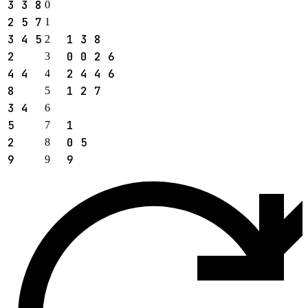
3 3 8
0
2 5 7
1
3 4 5
1 3 8
2
2
0 0 2 6
3
4 4
2 4 4 6
4
8
1 2 7
5
3 4
6
5
1
7
2
0 5
8
9
9
9