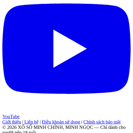
YouTube
Giới thiệu
|
Liên hệ
|
Điều khoản sử dụng
|
Chính sách bảo mật
© 2026 XỔ SỐ MINH CHÍNH, MINH NGỌC — Chỉ dành cho
người trên 18 tuổi