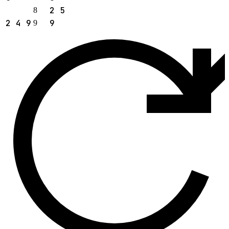
2 5
8
2 4 9
9
9