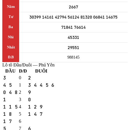
Năm
2667
Tư
30399
14161
42794
56124
81320
06841
14675
Ba
71841
76614
Nhì
45331
Nhất
29551
Đ.B
988145
Lô tô Đầu/Đuôi — Phú Yên
ĐẦU
Đ/Đ
ĐUÔI
3
2
0
4 5
3 4 4 5 6
1
0 4 8
9
2
1
0
3
1 1 5
1 2 9
4
1 8
1 4 7
5
1 7
6
5
6
7