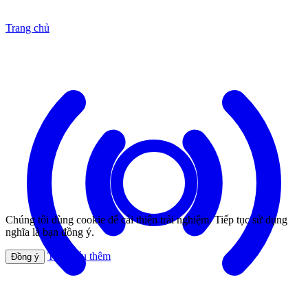
Trang chủ
Chúng tôi dùng cookie để cải thiện trải nghiệm. Tiếp tục sử dụng
nghĩa là bạn đồng ý.
Tìm hiểu thêm
Đồng ý