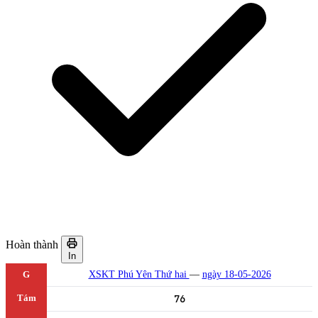
Hoàn thành
In
G
XSKT Phú Yên Thứ hai
—
ngày 18-05-2026
Tám
76