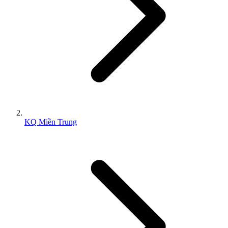
KQ Miền Trung