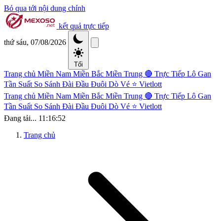
Bỏ qua tới nội dung chính
kết quả trực tiếp
thứ sáu, 07/08/2026
Tối
Trang chủ
Miền Nam
Miền Bắc
Miền Trung
🔴 Trực Tiếp
Lô Gan
Tần Suất
So Sánh Đài
Đầu Đuôi
Dò Vé
⭐ Vietlott
Trang chủ
Miền Nam
Miền Bắc
Miền Trung
🔴 Trực Tiếp
Lô Gan
Tần Suất
So Sánh Đài
Đầu Đuôi
Dò Vé
⭐ Vietlott
Đang tải...
11:16:53
Trang chủ