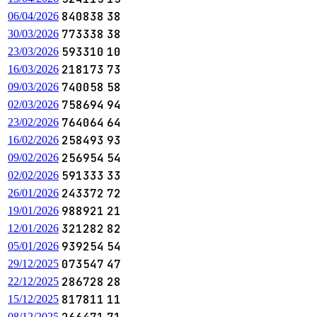
840838
38
06/04/2026
773338
38
30/03/2026
593310
10
23/03/2026
218173
73
16/03/2026
740058
58
09/03/2026
758694
94
02/03/2026
764064
64
23/02/2026
258493
93
16/02/2026
256954
54
09/02/2026
591333
33
02/02/2026
243372
72
26/01/2026
988921
21
19/01/2026
321282
82
12/01/2026
939254
54
05/01/2026
073547
47
29/12/2025
286728
28
22/12/2025
817811
11
15/12/2025
08/12/2025