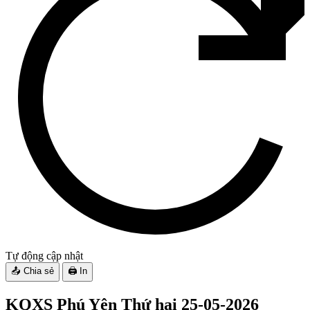
Tự động cập nhật
📤 Chia sẻ
🖨️ In
KQXS Phú Yên
Thứ hai 25-05-2026