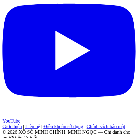
YouTube
Giới thiệu
|
Liên hệ
|
Điều khoản sử dụng
|
Chính sách bảo mật
© 2026 XỔ SỐ MINH CHÍNH, MINH NGỌC — Chỉ dành cho
người trên 18 tuổi