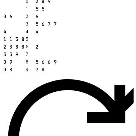
2 8 9
0
5 5
1
0 6
6
2
5 6 7 7
3
4
4
4
1 1 3 8
5
2 3 8 8
2
6
3 3 9
7
0 9
5 6 6 9
8
0 8
7 8
9