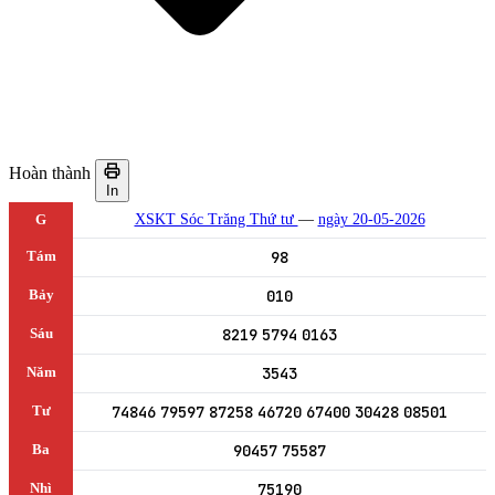
Hoàn thành
In
G
XSKT Sóc Trăng Thứ tư
—
ngày 20-05-2026
Tám
98
Bảy
010
Sáu
8219
5794
0163
Năm
3543
Tư
74846
79597
87258
46720
67400
30428
08501
Ba
90457
75587
Nhì
75190