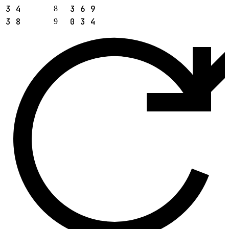
3 4
3 6 9
8
3 8
0 3 4
9