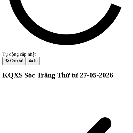
Tự động cập nhật
📤 Chia sẻ
🖨️ In
KQXS Sóc Trăng
Thứ tư 27-05-2026