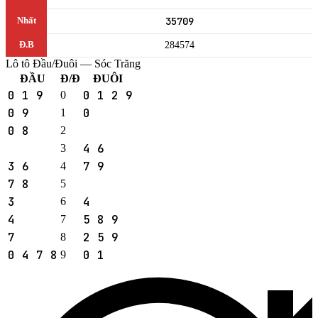
Nhất
35709
Đ.B
284574
Lô tô Đầu/Đuôi — Sóc Trăng
ĐẦU
Đ/Đ
ĐUÔI
0 1 9
0 1 2 9
0
0 9
0
1
0 8
2
4 6
3
3 6
7 9
4
7 8
5
3
4
6
4
5 8 9
7
7
2 5 9
8
0 4 7 8
0 1
9