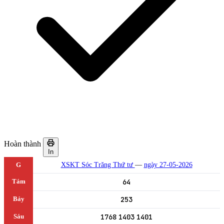
Hoàn thành
In
G
XSKT Sóc Trăng Thứ tư
—
ngày 27-05-2026
Tám
64
Bảy
253
Sáu
1768
1403
1401