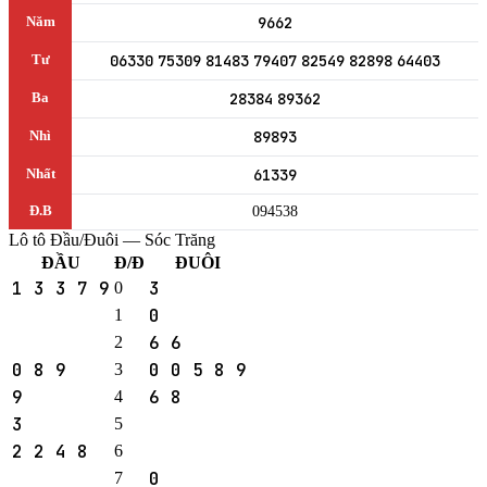
Năm
9662
Tư
06330
75309
81483
79407
82549
82898
64403
Ba
28384
89362
Nhì
89893
Nhất
61339
Đ.B
094538
Lô tô Đầu/Đuôi — Sóc Trăng
ĐẦU
Đ/Đ
ĐUÔI
1 3 3 7 9
3
0
0
1
6 6
2
0 8 9
0 0 5 8 9
3
9
6 8
4
3
5
2 2 4 8
6
0
7