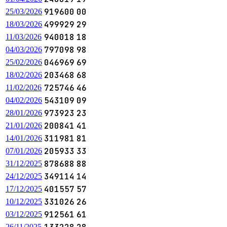
919600
00
25/03/2026
499929
29
18/03/2026
940018
18
11/03/2026
797098
98
04/03/2026
046969
69
25/02/2026
203468
68
18/02/2026
725746
46
11/02/2026
543109
09
04/02/2026
973923
23
28/01/2026
200841
41
21/01/2026
311981
81
14/01/2026
205933
33
07/01/2026
878688
88
31/12/2025
349114
14
24/12/2025
401557
57
17/12/2025
331026
26
10/12/2025
912561
61
03/12/2025
26/11/2025