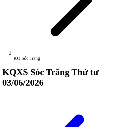
KQ Sóc Trăng
KQXS Sóc Trăng Thứ tư
03/06/2026