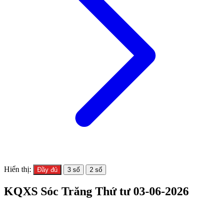
Hiển thị:
Đầy đủ
3 số
2 số
KQXS Sóc Trăng
Thứ tư 03-06-2026