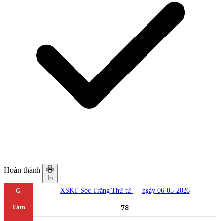
Hoàn thành
In
G
XSKT Sóc Trăng Thứ tư
—
ngày 06-05-2026
Tám
78