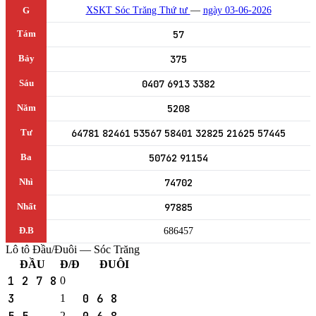
G
XSKT Sóc Trăng Thứ tư
—
ngày 03-06-2026
Tám
57
Bảy
375
Sáu
0407
6913
3382
Năm
5208
Tư
64781
82461
53567
58401
32825
21625
57445
Ba
50762
91154
Nhì
74702
Nhất
97885
Đ.B
686457
Lô tô Đầu/Đuôi — Sóc Trăng
ĐẦU
Đ/Đ
ĐUÔI
1 2 7 8
0
3
0 6 8
1
2