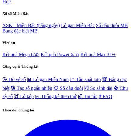
Huế
Xổ số Miền Bắc
XSKT Miền Bắc (hằng ngày)
Lô gan Miền Bắc
Sổ đầu đuôi MB
Bảng đặc biệt MB
Vietlott
Kết quả Mega 6/45
Kết quả Power 6/55
Kết quả Max 3D+
Công cụ & Thống kê
🎯 Dò vé số
📊 Lô gan Miền Nam
📈 Tần suất loto
🏆 Bảng đặc
biệt
🔢 Tạo số ngẫu nhiên
📋 Sổ đầu đuôi
🆚 So sánh đài
🔄 Chu
kỳ số
👯 Lô kép
📅 Thống kê theo thứ
📰 Tin tức
❓ FAQ
Theo dõi chúng tôi