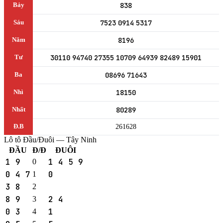
Bảy
838
Sáu
7523
0914
5317
Năm
8196
Tư
30110
94740
27355
10709
64939
82489
15901
Ba
08696
71643
Nhì
18150
Nhất
80289
Đ.B
261628
Lô tô Đầu/Đuôi — Tây Ninh
ĐẦU
Đ/Đ
ĐUÔI
1 9
1 4 5 9
0
0 4 7
0
1
3 8
2
8 9
2 4
3
0 3
1
4