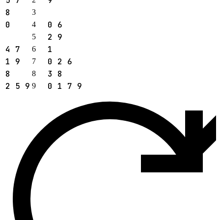
5 7
9
8
3
0
0 6
4
2 9
5
4 7
1
6
1 9
0 2 6
7
8
3 8
8
2 5 9
0 1 7 9
9