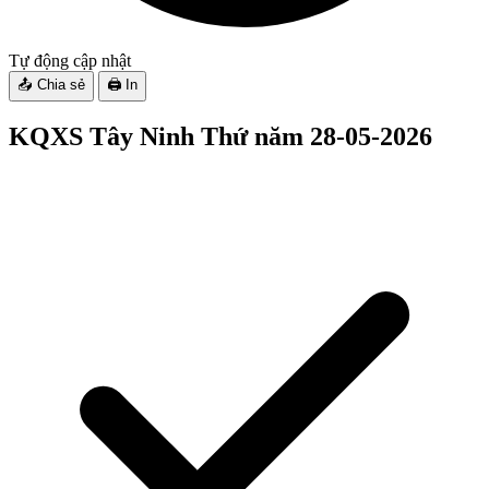
Tự động cập nhật
📤 Chia sẻ
🖨️ In
KQXS Tây Ninh
Thứ năm 28-05-2026