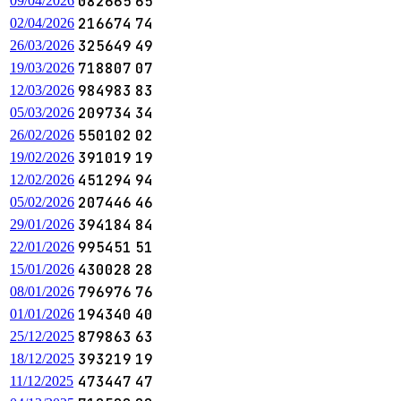
082665
65
09/04/2026
216674
74
02/04/2026
325649
49
26/03/2026
718807
07
19/03/2026
984983
83
12/03/2026
209734
34
05/03/2026
550102
02
26/02/2026
391019
19
19/02/2026
451294
94
12/02/2026
207446
46
05/02/2026
394184
84
29/01/2026
995451
51
22/01/2026
430028
28
15/01/2026
796976
76
08/01/2026
194340
40
01/01/2026
879863
63
25/12/2025
393219
19
18/12/2025
473447
47
11/12/2025