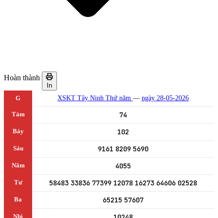
Hoàn thành
In
G
XSKT Tây Ninh Thứ năm
—
ngày 28-05-2026
Tám
74
Bảy
102
Sáu
9161
8209
5690
Năm
4055
Tư
58483
33836
77399
12078
16273
64606
02528
Ba
65215
57607
Nhì
10248