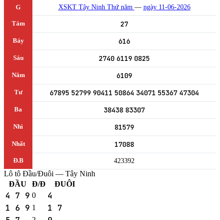
G
XSKT Tây Ninh Thứ năm
—
ngày 11-06-2026
Tám
27
Bảy
616
Sáu
2740
6119
0825
Năm
6109
Tư
67895
52799
90411
50864
34071
55367
47304
Ba
38438
83307
Nhì
81579
Nhất
17088
Đ.B
423392
Lô tô Đầu/Đuôi — Tây Ninh
ĐẦU
Đ/Đ
ĐUÔI
4 7 9
4
0
1 6 9
1 7
1
2