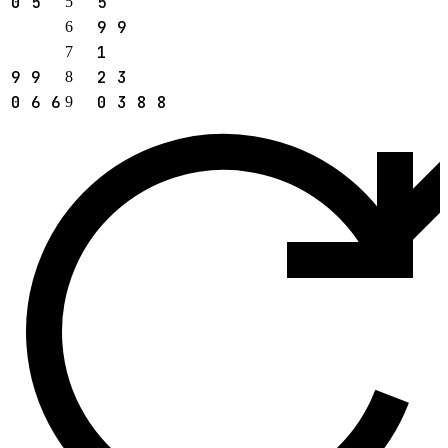
0 5
5
5
9 9
6
1
7
9 9
2 3
8
0 6 6
0 3 8 8
9