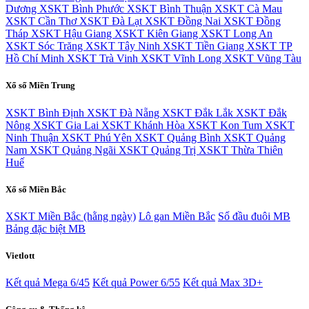
Dương
XSKT Bình Phước
XSKT Bình Thuận
XSKT Cà Mau
XSKT Cần Thơ
XSKT Đà Lạt
XSKT Đồng Nai
XSKT Đồng
Tháp
XSKT Hậu Giang
XSKT Kiên Giang
XSKT Long An
XSKT Sóc Trăng
XSKT Tây Ninh
XSKT Tiền Giang
XSKT TP
Hồ Chí Minh
XSKT Trà Vinh
XSKT Vĩnh Long
XSKT Vũng Tàu
Xổ số Miền Trung
XSKT Bình Định
XSKT Đà Nẵng
XSKT Đắk Lắk
XSKT Đắk
Nông
XSKT Gia Lai
XSKT Khánh Hòa
XSKT Kon Tum
XSKT
Ninh Thuận
XSKT Phú Yên
XSKT Quảng Bình
XSKT Quảng
Nam
XSKT Quảng Ngãi
XSKT Quảng Trị
XSKT Thừa Thiên
Huế
Xổ số Miền Bắc
XSKT Miền Bắc (hằng ngày)
Lô gan Miền Bắc
Sổ đầu đuôi MB
Bảng đặc biệt MB
Vietlott
Kết quả Mega 6/45
Kết quả Power 6/55
Kết quả Max 3D+