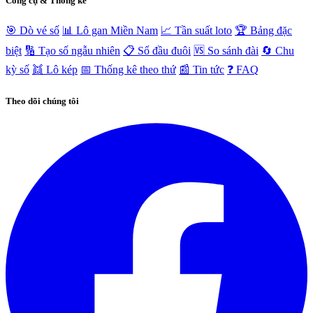
Công cụ & Thống kê
🎯 Dò vé số
📊 Lô gan Miền Nam
📈 Tần suất loto
🏆 Bảng đặc
biệt
🔢 Tạo số ngẫu nhiên
📋 Sổ đầu đuôi
🆚 So sánh đài
🔄 Chu
kỳ số
👯 Lô kép
📅 Thống kê theo thứ
📰 Tin tức
❓ FAQ
Theo dõi chúng tôi