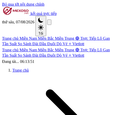
Bỏ qua tới nội dung chính
kết quả trực tiếp
thứ sáu, 07/08/2026
Tối
Trang chủ
Miền Nam
Miền Bắc
Miền Trung
🔴 Trực Tiếp
Lô Gan
Tần Suất
So Sánh Đài
Đầu Đuôi
Dò Vé
⭐ Vietlott
Trang chủ
Miền Nam
Miền Bắc
Miền Trung
🔴 Trực Tiếp
Lô Gan
Tần Suất
So Sánh Đài
Đầu Đuôi
Dò Vé
⭐ Vietlott
Đang tải...
06:13:51
Trang chủ