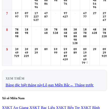
46
66
96
66
46
76
76
86
76
56
96
96
7
57
07
17
47
-
97
-
67
27
27
97
77
227
87
427
77
37
527
67
8
78
18
-
18
78
08
38
18
48
38
88
98
68
538
48
68
78
628
78
98
98
88
88
228
98
128
9
39
39
29
89
59
59
09
09
29
09
49
49
39
99
69
89
19
29
729
229
89
49
929
439
69
79
+2
XEM THÊM
Bảng đặc biệt tháng này
Lô gan Miền Bắc
← Tháng trước
Xổ số Miền Nam
XSKT An Giang
XSKT Bạc Liêu
XSKT Bến Tre
XSKT Bình