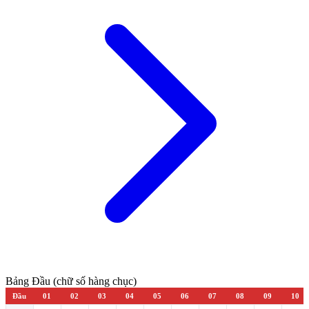
Bảng Đầu (chữ số hàng chục)
Đầu
01
02
03
04
05
06
07
08
09
10