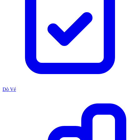
Dò Vé