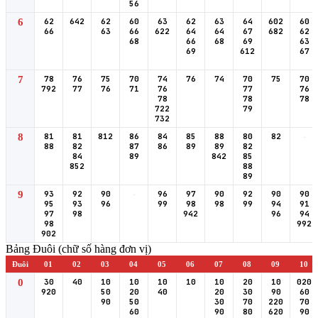
56
6
62
642
62
60
63
62
63
64
602
60
66
63
66
622
64
64
67
682
62
68
66
68
69
63
69
612
67
7
78
76
75
70
74
76
74
70
75
70
792
77
76
71
76
77
76
78
78
78
722
79
732
8
81
81
812
86
84
85
88
80
82
-
88
82
87
86
89
89
82
84
89
842
85
852
88
89
9
93
92
90
-
96
97
90
92
90
90
95
93
96
99
98
98
99
94
91
97
98
942
96
94
98
992
902
Bảng Đuôi (chữ số hàng đơn vị)
Đuôi
01
02
03
04
05
06
07
08
09
10
0
30
40
10
10
10
10
10
20
10
020
920
50
20
40
20
30
90
60
90
50
30
70
220
70
60
90
80
620
90