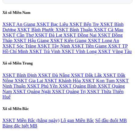
Xổ số Miền Nam
XSKT An Giang
XSKT Bạc Liêu
XSKT Bến Tre
XSKT Bình
Dương
XSKT Bình Phước
XSKT Bình Thuận
XSKT Cà Mau
XSKT Cần Thơ
XSKT Đà Lạt
XSKT Đồng Nai
XSKT Đồng
Tháp
XSKT Hậu Giang
XSKT Kiên Giang
XSKT Long An
XSKT Sóc Trăng
XSKT Tây Ninh
XSKT Tiền Giang
XSKT TP
Hồ Chí Minh
XSKT Trà Vinh
XSKT Vĩnh Long
XSKT Vũng Tàu
Xổ số Miền Trung
XSKT Bình Định
XSKT Đà Nẵng
XSKT Đắk Lắk
XSKT Đắk
Nông
XSKT Gia Lai
XSKT Khánh Hòa
XSKT Kon Tum
XSKT
Ninh Thuận
XSKT Phú Yên
XSKT Quảng Bình
XSKT Quảng
Nam
XSKT Quảng Ngãi
XSKT Quảng Trị
XSKT Thừa Thiên
Huế
Xổ số Miền Bắc
XSKT Miền Bắc (hằng ngày)
Lô gan Miền Bắc
Sổ đầu đuôi MB
Bảng đặc biệt MB