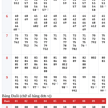
552
57
55
55
59
53
57
53
53
58
56
56
57
58
54
55
+1
58
+1
57
+2
58
6
60
68
61
62
60
61
61
64
62
61
62
69
62
66
61
68
62
65
65
63
65
65
68
62
69
66
66
68
64
66
682
69
65
67
67
612
65
68
+1
69
7
73
73
70
70
71
71
72
71
70
75
79
74
72
76
75
75
73
72
72
76
762
79
73
77
77
75
75
792
79
752
74
79
78
76
76
+1
732
79
782
8
80
83
83
80
81
80
84
82
802
80
82
84
84
83
86
83
89
86
83
85
87
86
84
89
852
88
89
88
812
86
862
89
88
9
91
91
92
90
90
93
90
99
90
92
93
92
93
91
91
94
91
91
93
94
94
94
93
92
+2
97
93
92
94
98
95
+1
97
+1
94
+3
98
+1
99
93
+2
97
992
99
+1
Bảng Đuôi (chữ số hàng đơn vị)
Đuôi
01
02
03
04
05
06
07
08
09
10
0
00
00
00
00
00
10
00
10
30
00