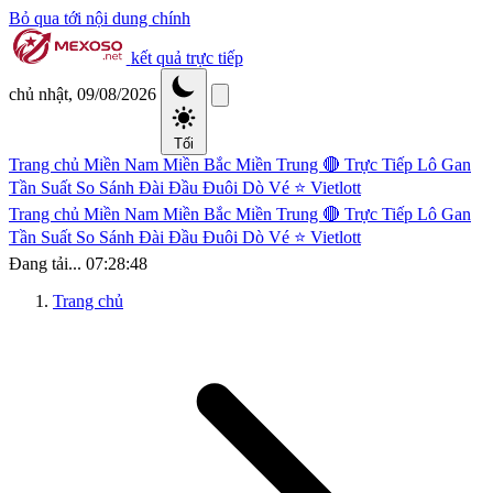
Bỏ qua tới nội dung chính
kết quả trực tiếp
chủ nhật, 09/08/2026
Tối
Trang chủ
Miền Nam
Miền Bắc
Miền Trung
🔴 Trực Tiếp
Lô Gan
Tần Suất
So Sánh Đài
Đầu Đuôi
Dò Vé
⭐ Vietlott
Trang chủ
Miền Nam
Miền Bắc
Miền Trung
🔴 Trực Tiếp
Lô Gan
Tần Suất
So Sánh Đài
Đầu Đuôi
Dò Vé
⭐ Vietlott
Đang tải...
07:28:48
Trang chủ