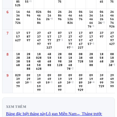
85
55
+1
75
65
75
525
6
16
46
026
06
26
26
06
16
06
26
36
96
46
16
86
46
66
36
16
46
66
56
26
+4
96
126
76
46
26
56
726
86
826
66
36
+1
76
76
+1
926
7
17
57
27
47
07
17
17
07
37
27
57
87
37
57
17
27
47
17
97
47
627
97
47
77
27
+1
57
57
47
97
97
97
77
67
57
+1
427
327
97
+1
227
8
18
28
18
48
28
08
08
28
18
08
28
38
028
58
58
18
38
48
58
18
38
58
48
68
98
38
728
58
68
28
68
68
58
88
128
68
88
38
+1
88
628
78
+2
9
029
09
19
09
09
09
09
09
39
29
39
29
39
49
19
19
39
19
49
49
49
39
+1
49
59
+1
69
39
+2
89
39
+4
99
79
79
59
89
99
729
99
99
99
929
XEM THÊM
Bảng đặc biệt tháng này
Lô gan Miền Nam
← Tháng trước