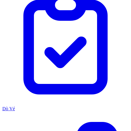
Dò Vé