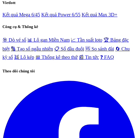
Vietlott
Kết quả Mega 6/45
Kết quả Power 6/55
Kết quả Max 3D+
Công cụ & Thống kê
🎯 Dò vé số
📊 Lô gan Miền Nam
📈 Tần suất loto
🏆 Bảng đặc
biệt
🔢 Tạo số ngẫu nhiên
📋 Sổ đầu đuôi
🆚 So sánh đài
🔄 Chu
kỳ số
👯 Lô kép
📅 Thống kê theo thứ
📰 Tin tức
❓ FAQ
Theo dõi chúng tôi