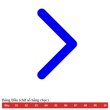
Bảng Đầu (chữ số hàng chục)
Đầu
01
02
03
04
05
06
07
08
09
10