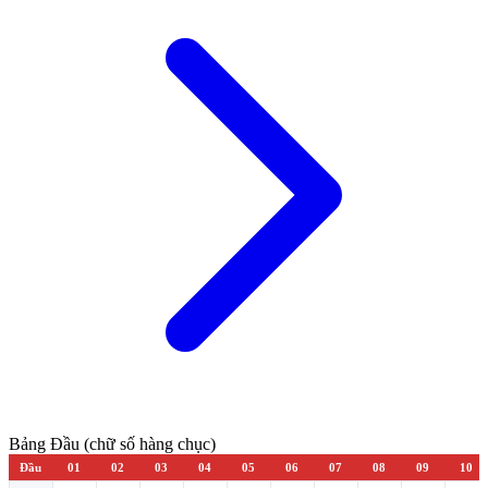
Bảng Đầu (chữ số hàng chục)
Đầu
01
02
03
04
05
06
07
08
09
10