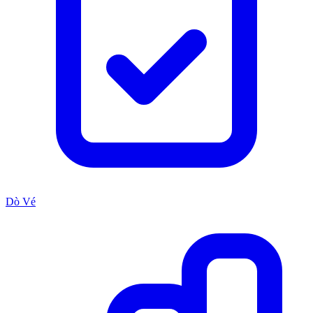
Dò Vé