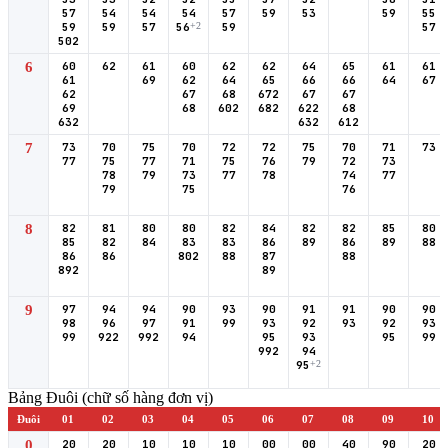
57
54
54
54
57
59
53
59
55
59
59
57
56
+2
59
57
502
6
60
62
61
60
62
62
64
65
61
61
61
69
62
64
65
66
66
64
67
62
67
68
672
67
67
69
68
602
682
622
68
632
632
612
7
73
70
75
70
72
72
75
70
71
73
77
75
77
71
75
76
79
72
73
78
79
73
77
78
74
77
79
75
76
8
82
81
80
80
82
84
82
82
85
80
85
82
84
83
83
86
89
86
89
88
86
86
802
88
87
88
892
89
9
97
94
94
90
93
90
91
91
90
90
98
96
97
91
99
93
92
93
92
93
99
922
992
94
95
93
95
99
992
94
95
+2
Bảng Đuôi (chữ số hàng đơn vị)
Đuôi
01
02
03
04
05
06
07
08
09
10
0
20
20
10
10
10
00
00
40
90
20