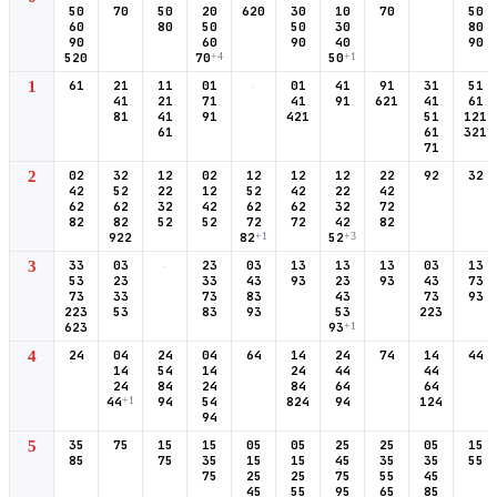
50
70
50
20
620
30
10
70
50
60
80
50
50
30
80
90
60
90
40
90
520
70
+4
50
+1
1
61
21
11
01
-
01
41
91
31
51
41
21
71
41
91
621
41
61
81
41
91
421
51
121
61
61
321
71
2
02
32
12
02
12
12
12
22
92
32
42
52
22
12
52
42
22
42
62
62
32
42
62
62
32
72
82
82
52
52
72
72
42
82
922
82
+1
52
+3
3
33
03
-
23
03
13
13
13
03
13
53
23
33
43
93
23
93
43
73
73
33
73
83
43
73
93
223
53
83
93
53
223
623
93
+1
4
24
04
24
04
64
14
24
74
14
44
14
54
14
24
44
44
24
84
24
84
64
64
44
+1
94
54
824
94
124
94
5
35
75
15
15
05
05
25
25
05
15
85
75
35
15
15
45
35
35
55
75
25
25
75
55
45
45
55
95
65
85