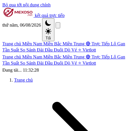
Bỏ qua tới nội dung chính
kết quả trực tiếp
thứ năm, 06/08/2026
Tối
Trang chủ
Miền Nam
Miền Bắc
Miền Trung
🔴 Trực Tiếp
Lô Gan
Tần Suất
So Sánh Đài
Đầu Đuôi
Dò Vé
⭐ Vietlott
Trang chủ
Miền Nam
Miền Bắc
Miền Trung
🔴 Trực Tiếp
Lô Gan
Tần Suất
So Sánh Đài
Đầu Đuôi
Dò Vé
⭐ Vietlott
Đang tải...
11:32:28
Trang chủ