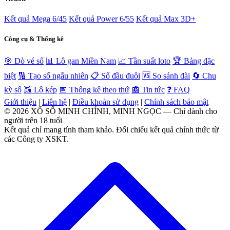
Kết quả Mega 6/45
Kết quả Power 6/55
Kết quả Max 3D+
Công cụ & Thống kê
🎯 Dò vé số
📊 Lô gan Miền Nam
📈 Tần suất loto
🏆 Bảng đặc
biệt
🔢 Tạo số ngẫu nhiên
📋 Sổ đầu đuôi
🆚 So sánh đài
🔄 Chu
kỳ số
👯 Lô kép
📅 Thống kê theo thứ
📰 Tin tức
❓ FAQ
Giới thiệu
|
Liên hệ
|
Điều khoản sử dụng
|
Chính sách bảo mật
© 2026 XỔ SỐ MINH CHÍNH, MINH NGỌC — Chỉ dành cho
người trên 18 tuổi
Kết quả chỉ mang tính tham khảo. Đối chiếu kết quả chính thức từ
các Công ty XSKT.