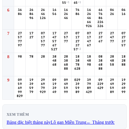
55
+1
65
+1
6
36
26
26
16
16
76
16
66
06
06
86
86
46
56
26
86
26
76
26
16
96
126
46
46
86
66
226
926
326
7
27
17
07
17
27
07
07
27
27
07
57
27
17
47
57
17
17
37
47
27
77
57
57
77
27
47
67
77
37
97
77
67
37
67
57
527
57
+2
8
98
78
28
38
28
18
18
08
28
18
48
38
38
48
38
48
28
68
68
78
98
68
58
88
88
628
88
9
09
19
29
09
09
029
39
09
29
19
59
39
69
19
49
39
79
229
49
29
69
59
79
39
59
59
89
429
59
49
99
79
929
49
99
89
429
89
99
829
XEM THÊM
Bảng đặc biệt tháng này
Lô gan Miền Trung
← Tháng trước