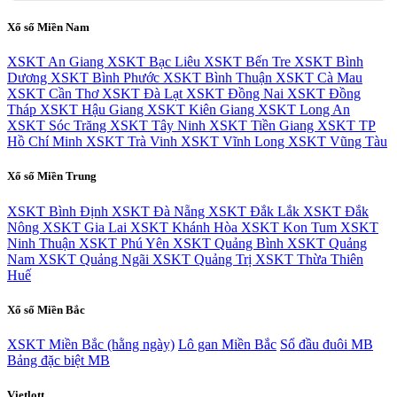
Xổ số Miền Nam
XSKT An Giang
XSKT Bạc Liêu
XSKT Bến Tre
XSKT Bình
Dương
XSKT Bình Phước
XSKT Bình Thuận
XSKT Cà Mau
XSKT Cần Thơ
XSKT Đà Lạt
XSKT Đồng Nai
XSKT Đồng
Tháp
XSKT Hậu Giang
XSKT Kiên Giang
XSKT Long An
XSKT Sóc Trăng
XSKT Tây Ninh
XSKT Tiền Giang
XSKT TP
Hồ Chí Minh
XSKT Trà Vinh
XSKT Vĩnh Long
XSKT Vũng Tàu
Xổ số Miền Trung
XSKT Bình Định
XSKT Đà Nẵng
XSKT Đắk Lắk
XSKT Đắk
Nông
XSKT Gia Lai
XSKT Khánh Hòa
XSKT Kon Tum
XSKT
Ninh Thuận
XSKT Phú Yên
XSKT Quảng Bình
XSKT Quảng
Nam
XSKT Quảng Ngãi
XSKT Quảng Trị
XSKT Thừa Thiên
Huế
Xổ số Miền Bắc
XSKT Miền Bắc (hằng ngày)
Lô gan Miền Bắc
Sổ đầu đuôi MB
Bảng đặc biệt MB
Vietlott