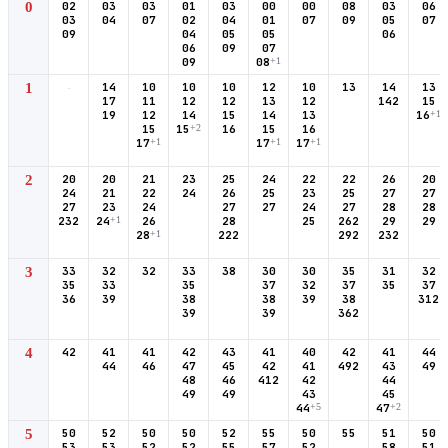
0
02
03
03
01
03
00
00
08
03
06
03
04
07
02
04
01
07
09
05
07
09
04
05
05
06
06
09
07
09
08
+1
1
-
14
10
10
10
12
10
13
14
13
17
11
12
12
13
12
142
15
19
12
14
15
14
13
16
+1
15
15
+2
16
15
16
17
+1
17
+1
17
+1
2
20
20
21
23
25
24
22
22
26
20
24
21
22
24
26
25
23
25
27
27
27
23
24
27
27
24
27
28
28
232
24
+1
26
28
25
262
29
29
28
+1
222
292
232
3
33
32
32
33
38
30
30
35
31
32
35
33
35
37
32
37
35
37
36
39
38
38
39
38
312
39
39
362
4
42
41
41
42
43
41
40
42
41
44
44
46
47
45
42
41
492
43
49
48
46
412
42
44
49
49
43
45
44
+5
47
+2
5
50
52
50
50
52
55
50
55
51
50
53
53
52
52
55
57
52
58
51