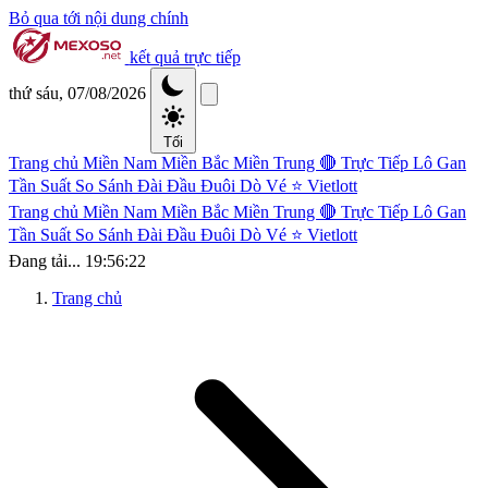
Bỏ qua tới nội dung chính
kết quả trực tiếp
thứ sáu, 07/08/2026
Tối
Trang chủ
Miền Nam
Miền Bắc
Miền Trung
🔴 Trực Tiếp
Lô Gan
Tần Suất
So Sánh Đài
Đầu Đuôi
Dò Vé
⭐ Vietlott
Trang chủ
Miền Nam
Miền Bắc
Miền Trung
🔴 Trực Tiếp
Lô Gan
Tần Suất
So Sánh Đài
Đầu Đuôi
Dò Vé
⭐ Vietlott
Đang tải...
19:56:22
Trang chủ