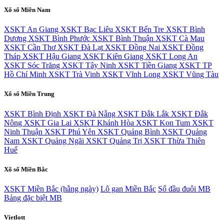
Xổ số Miền Nam
XSKT An Giang
XSKT Bạc Liêu
XSKT Bến Tre
XSKT Bình
Dương
XSKT Bình Phước
XSKT Bình Thuận
XSKT Cà Mau
XSKT Cần Thơ
XSKT Đà Lạt
XSKT Đồng Nai
XSKT Đồng
Tháp
XSKT Hậu Giang
XSKT Kiên Giang
XSKT Long An
XSKT Sóc Trăng
XSKT Tây Ninh
XSKT Tiền Giang
XSKT TP
Hồ Chí Minh
XSKT Trà Vinh
XSKT Vĩnh Long
XSKT Vũng Tàu
Xổ số Miền Trung
XSKT Bình Định
XSKT Đà Nẵng
XSKT Đắk Lắk
XSKT Đắk
Nông
XSKT Gia Lai
XSKT Khánh Hòa
XSKT Kon Tum
XSKT
Ninh Thuận
XSKT Phú Yên
XSKT Quảng Bình
XSKT Quảng
Nam
XSKT Quảng Ngãi
XSKT Quảng Trị
XSKT Thừa Thiên
Huế
Xổ số Miền Bắc
XSKT Miền Bắc (hằng ngày)
Lô gan Miền Bắc
Sổ đầu đuôi MB
Bảng đặc biệt MB
Vietlott