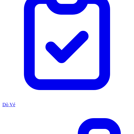
Dò Vé