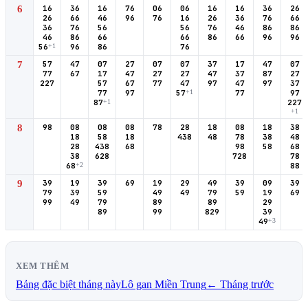
6
16
36
16
76
06
06
16
16
36
26
26
66
46
96
76
16
26
36
76
66
36
76
56
56
76
46
86
86
46
86
66
66
86
66
96
96
56
+1
96
86
76
7
57
47
07
27
07
07
37
17
47
07
77
67
17
47
27
27
47
37
87
27
227
57
67
77
47
97
47
97
37
77
97
57
+1
77
97
87
+1
227
+1
8
98
08
08
08
78
28
18
08
18
38
18
58
18
438
48
78
38
48
28
438
68
98
58
68
38
628
728
78
68
+2
88
9
39
19
39
69
19
29
49
39
09
39
79
39
59
49
49
79
59
19
69
99
49
79
89
89
29
89
99
829
39
49
+3
XEM THÊM
Bảng đặc biệt tháng này
Lô gan Miền Trung
← Tháng trước