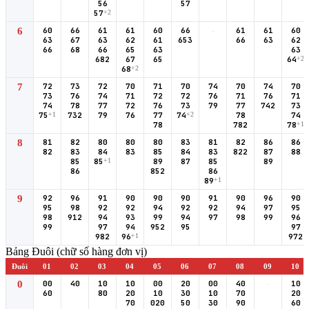
56
57
57
+2
6
60
66
61
61
60
66
-
61
61
60
63
67
63
62
61
653
66
63
62
66
68
66
65
63
63
682
67
65
64
+2
68
+2
7
72
73
72
70
71
70
74
70
74
70
73
76
74
71
72
72
76
71
76
71
74
78
77
72
76
73
79
77
742
73
75
+1
732
79
76
77
74
+2
78
74
78
782
78
+1
8
81
82
80
80
80
83
81
82
86
86
82
83
84
83
85
84
83
822
87
88
85
85
+1
89
87
85
89
86
852
86
89
+1
9
92
96
91
90
90
90
91
90
96
90
95
98
92
92
94
92
92
94
97
95
98
912
94
93
99
94
97
98
99
96
99
97
94
952
95
97
982
96
+1
972
Bảng Đuôi (chữ số hàng đơn vị)
Đuôi
01
02
03
04
05
06
07
08
09
10
0
00
40
10
10
00
20
00
40
-
10
60
80
20
10
30
10
70
20
70
020
50
30
90
60