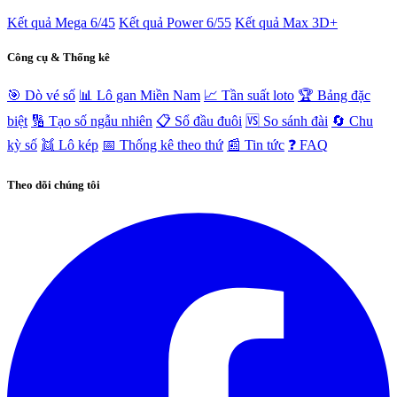
Kết quả Mega 6/45
Kết quả Power 6/55
Kết quả Max 3D+
Công cụ & Thống kê
🎯 Dò vé số
📊 Lô gan Miền Nam
📈 Tần suất loto
🏆 Bảng đặc
biệt
🔢 Tạo số ngẫu nhiên
📋 Sổ đầu đuôi
🆚 So sánh đài
🔄 Chu
kỳ số
👯 Lô kép
📅 Thống kê theo thứ
📰 Tin tức
❓ FAQ
Theo dõi chúng tôi