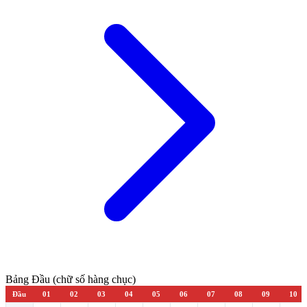
Bảng Đầu (chữ số hàng chục)
Đầu
01
02
03
04
05
06
07
08
09
10