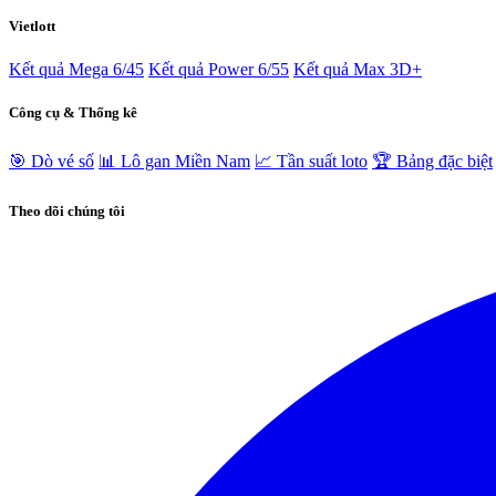
Vietlott
Kết quả Mega 6/45
Kết quả Power 6/55
Kết quả Max 3D+
Công cụ & Thống kê
🎯 Dò vé số
📊 Lô gan Miền Nam
📈 Tần suất loto
🏆 Bảng đặc biệt
Theo dõi chúng tôi