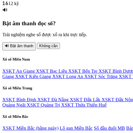
16
12 kỳ
🔊
Bật âm thanh đọc số?
Trải nghiệm nghe số được xổ ra khi trực tiếp.
🔊 Bật âm thanh
Không cần
Xổ số Miền Nam
XSKT An Giang
XSKT Bạc Liêu
XSKT Bến Tre
XSKT Bình Dươ
Giang
XSKT Kiên Giang
XSKT Long An
XSKT Sóc Trăng
XSKT 
Xổ số Miền Trung
XSKT Bình Định
XSKT Đà Nẵng
XSKT Đắk Lắk
XSKT Đắk Nô
Quảng Ngãi
XSKT Quảng Trị
XSKT Thừa Thiên Huế
Xổ số Miền Bắc
XSKT Miền Bắc (hằng ngày)
Lô gan Miền Bắc
Sổ đầu đuôi MB
Bản