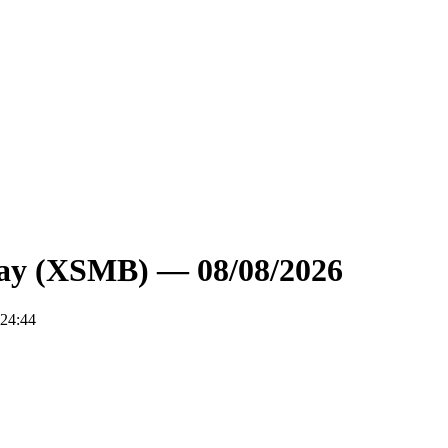
 nay (XSMB) —
08/08/2026
:24:44