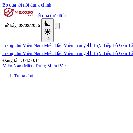
Bỏ qua tới nội dung chính
kết quả trực tiếp
thứ bảy, 08/08/2026
Tối
Trang chủ
Miền Nam
Miền Bắc
Miền Trung
🔴 Trực Tiếp
Lô Gan
Tầ
Trang chủ
Miền Nam
Miền Bắc
Miền Trung
🔴 Trực Tiếp
Lô Gan
Tầ
Đang tải...
04:50:15
Miền Nam
Miền Trung
Miền Bắc
Trang chủ