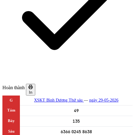
Hoàn thành
In
G
XSKT Bình Dương Thứ sáu
—
ngày 29-05-2026
Tám
49
Bảy
135
Sáu
6366
0245
8638