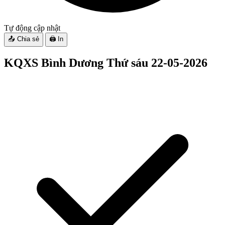
Tự động cập nhật
📤 Chia sẻ
🖨️ In
KQXS Bình Dương
Thứ sáu 22-05-2026