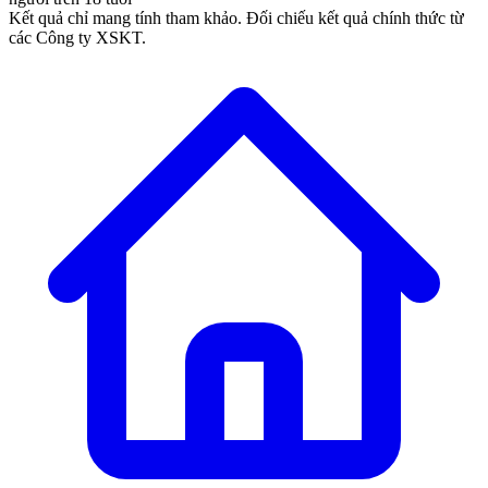
Kết quả chỉ mang tính tham khảo. Đối chiếu kết quả chính thức từ
các Công ty XSKT.