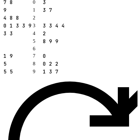
7 8
3
0
9
3 7
1
4 8 8
2
0 1 3 3 9
3 3 4 4
3
3 3
2
4
8 9 9
5
6
1 9
0
7
5
0 2 2
8
5 5
1 3 7
9