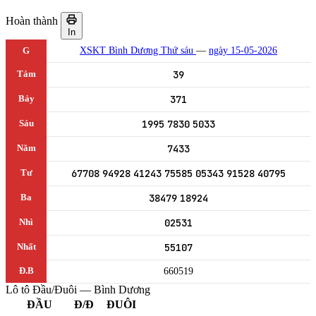
Hoàn thành
In
G
XSKT Bình Dương Thứ sáu
—
ngày 15-05-2026
Tám
39
Bảy
371
Sáu
1995
7830
5033
Năm
7433
Tư
67708
94928
41243
75585
05343
91528
40795
Ba
38479
18924
Nhì
02531
Nhất
55107
Đ.B
660519
Lô tô Đầu/Đuôi — Bình Dương
ĐẦU
Đ/Đ
ĐUÔI