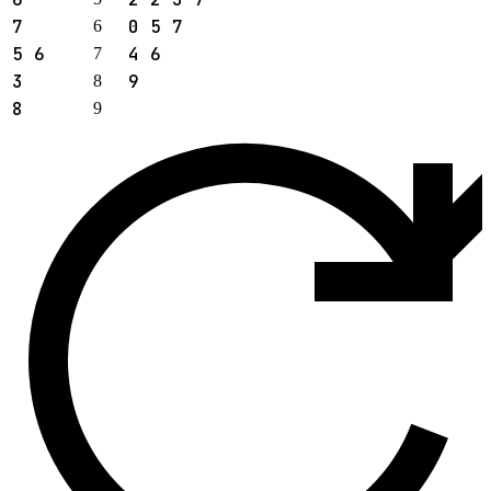
7
0 5 7
6
5 6
4 6
7
3
9
8
8
9