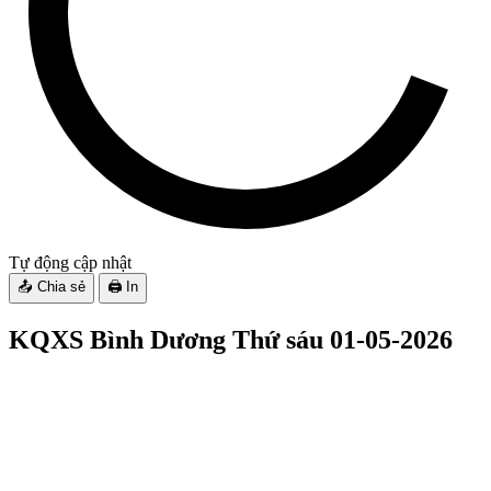
Tự động cập nhật
📤 Chia sẻ
🖨️ In
KQXS Bình Dương
Thứ sáu 01-05-2026