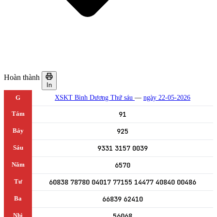
Hoàn thành
In
G
XSKT Bình Dương Thứ sáu
—
ngày 22-05-2026
Tám
91
Bảy
925
Sáu
9331
3157
0039
Năm
6570
Tư
60838
78780
04017
77155
14477
40840
00486
Ba
66839
62410
Nhì
56068