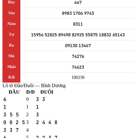
Bảy
447
Sáu
8983
1706
9743
Năm
8311
Tư
15956
52825
89498
82925
55875
18832
65143
Ba
09130
13467
Nhì
74276
Nhất
74623
Đ.B
100230
Lô tô Đầu/Đuôi — Bình Dương
ĐẦU
Đ/Đ
ĐUÔI
6
3 3
0
1
1
1
3 5 5
3
2
0 0 2 5
2 4 4 8
3
3 3 7
4
6
2 2 3 7
5