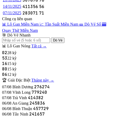
307676
76
411356
56
14/11/2025
283071
71
07/11/2025
Công cụ liên quan
📊 Lô Gan Miền Nam
📈 Tần Suất Miền Nam
🎫 Dò Vé Số
🎰
Quay Thử Miền Nam
🎯 Dò Vé Nhanh
Dò Vé
📊 Lô Gan Nóng
Tất cả →
02
28 kỳ
53
22 kỳ
16
15 kỳ
80
15 kỳ
06
12 kỳ
🏆 Giải Đặc Biệt
Tháng này →
276274
07/08
Bình Dương
779240
07/08
Vĩnh Long
414382
07/08
Trà Vinh
245836
06/08
An Giang
457729
06/08
Bình Thuận
241657
06/08
Tây Ninh