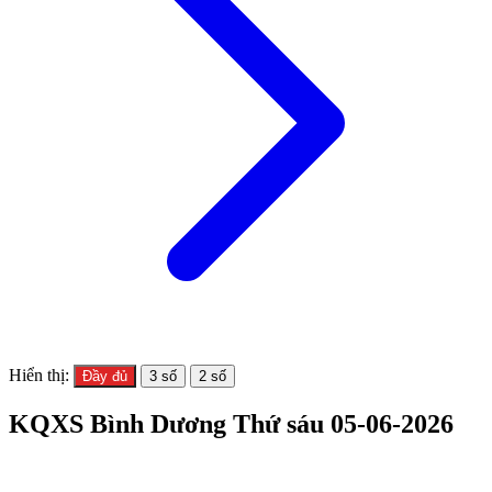
Hiển thị:
Đầy đủ
3 số
2 số
KQXS Bình Dương
Thứ sáu 05-06-2026