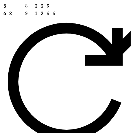
5
3 3 9
8
4 8
1 2 4 4
9