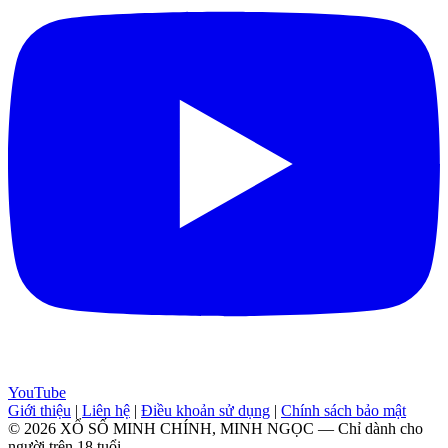
YouTube
Giới thiệu
|
Liên hệ
|
Điều khoản sử dụng
|
Chính sách bảo mật
© 2026 XỔ SỐ MINH CHÍNH, MINH NGỌC — Chỉ dành cho
người trên 18 tuổi