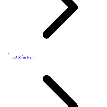
KQ Miền Nam