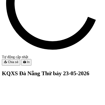
Tự động cập nhật
📤 Chia sẻ
🖨️ In
KQXS Đà Nẵng
Thứ bảy 23-05-2026