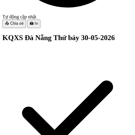
Tự động cập nhật
📤 Chia sẻ
🖨️ In
KQXS Đà Nẵng
Thứ bảy 30-05-2026