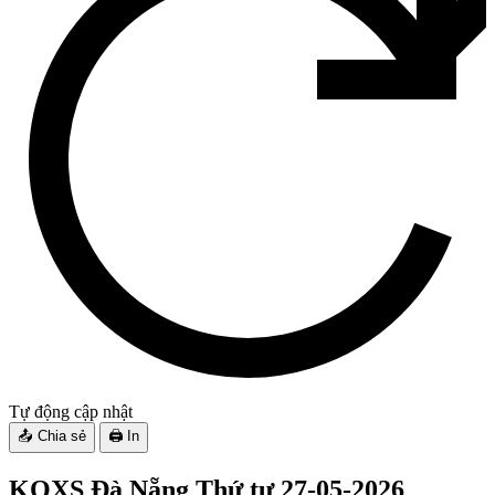
Tự động cập nhật
📤 Chia sẻ
🖨️ In
KQXS Đà Nẵng
Thứ tư 27-05-2026