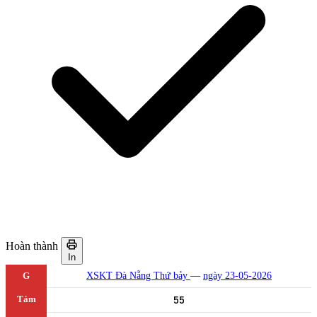
Hoàn thành
In
G
XSKT Đà Nẵng Thứ bảy
—
ngày 23-05-2026
Tám
55