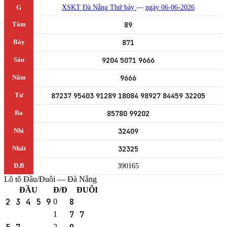
G
XSKT Đà Nẵng Thứ bảy
—
ngày 06-06-2026
Tám
89
Bảy
871
Sáu
9204
5071
9666
Năm
9666
Tư
87237
95403
91289
18084
98927
84459
32205
Ba
85780
99202
Nhì
32409
Nhất
32325
Đ.B
390165
Lô tô Đầu/Đuôi — Đà Nẵng
ĐẦU
Đ/Đ
ĐUÔI
2 3 4 5 9
8
0
7 7
1
2