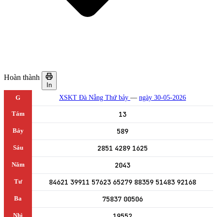
Hoàn thành
In
G
XSKT Đà Nẵng Thứ bảy
—
ngày 30-05-2026
Tám
13
Bảy
589
Sáu
2851
4289
1625
Năm
2043
Tư
84621
39911
57623
65279
88359
51483
92168
Ba
75837
00506
Nhì
19552