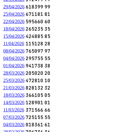
618399
99
29/04/2026
671181
81
25/04/2026
595660
60
22/04/2026
265235
35
18/04/2026
424885
85
15/04/2026
115128
28
11/04/2026
765097
97
08/04/2026
295755
55
04/04/2026
941738
38
01/04/2026
205020
20
28/03/2026
472810
10
25/03/2026
828132
32
21/03/2026
366105
05
18/03/2026
128901
01
14/03/2026
371566
66
11/03/2026
725155
55
07/03/2026
018361
61
04/03/2026
28/02/2026