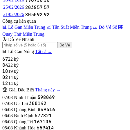
796736
36
203857
57
25/02/2026
805092
92
21/02/2026
Công cụ liên quan
📊 Lô Gan Miền Trung
📈 Tần Suất Miền Trung
🎫 Dò Vé Số
🎰
Quay Thử Miền Trung
🎯 Dò Vé Nhanh
Dò Vé
📊 Lô Gan Nóng
Tất cả →
67
22 kỳ
84
22 kỳ
10
19 kỳ
02
14 kỳ
12
14 kỳ
🏆 Giải Đặc Biệt
Tháng này →
598069
07/08
Ninh Thuận
300142
07/08
Gia Lai
849416
06/08
Quảng Bình
577821
06/08
Bình Định
167105
06/08
Quảng Trị
659414
05/08
Khánh Hòa