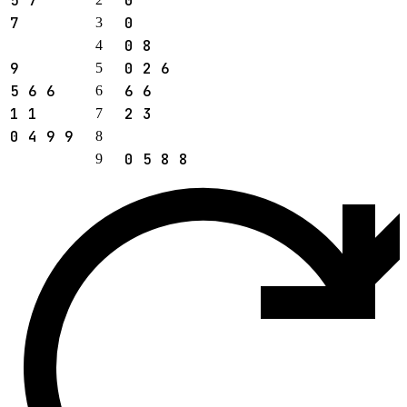
5 7
0
7
0
3
0 8
4
9
0 2 6
5
5 6 6
6 6
6
1 1
2 3
7
0 4 9 9
8
0 5 8 8
9