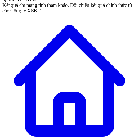
Kết quả chỉ mang tính tham khảo. Đối chiếu kết quả chính thức từ
các Công ty XSKT.