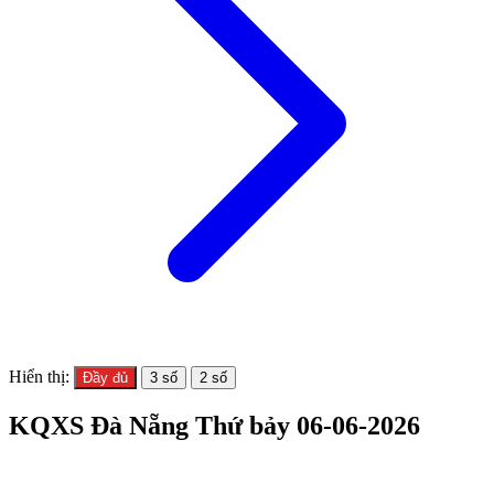
Hiển thị:
Đầy đủ
3 số
2 số
KQXS Đà Nẵng
Thứ bảy 06-06-2026