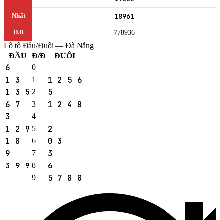
Nhất
18961
Đ.B
778936
Lô tô Đầu/Đuôi — Đà Nẵng
ĐẦU
Đ/Đ
ĐUÔI
6
0
1 3
1 2 5 6
1
1 3 5
5
2
6 7
1 2 4 8
3
3
4
1 2 9
2
5
1 8
0 3
6
9
3
7
3 9 9
6
8
5 7 8 8
9