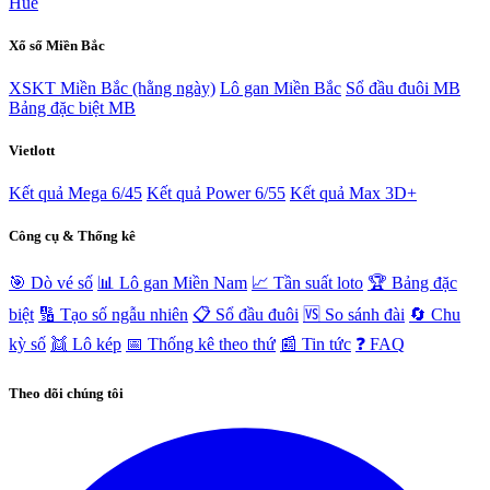
Huế
Xổ số Miền Bắc
XSKT Miền Bắc (hằng ngày)
Lô gan Miền Bắc
Sổ đầu đuôi MB
Bảng đặc biệt MB
Vietlott
Kết quả Mega 6/45
Kết quả Power 6/55
Kết quả Max 3D+
Công cụ & Thống kê
🎯 Dò vé số
📊 Lô gan Miền Nam
📈 Tần suất loto
🏆 Bảng đặc
biệt
🔢 Tạo số ngẫu nhiên
📋 Sổ đầu đuôi
🆚 So sánh đài
🔄 Chu
kỳ số
👯 Lô kép
📅 Thống kê theo thứ
📰 Tin tức
❓ FAQ
Theo dõi chúng tôi