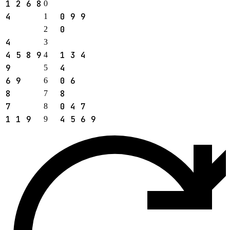
1 2 6 8
0
4
0 9 9
1
0
2
4
3
4 5 8 9
1 3 4
4
9
4
5
6 9
0 6
6
8
8
7
7
0 4 7
8
1 1 9
4 5 6 9
9