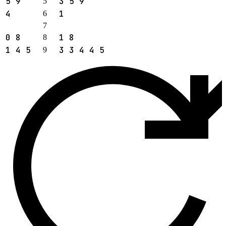
5 9
3 5 9
5
4
1
6
7
0 8
1 8
8
1 4 5
3 3 4 4 5
9