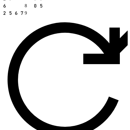
6
0 5
8
2 5 6 7
9