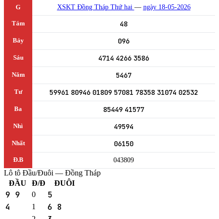
G
XSKT Đồng Tháp Thứ hai
—
ngày 18-05-2026
Tám
48
Bảy
096
Sáu
4714
4266
3586
Năm
5467
Tư
59961
80946
01809
57081
78358
31074
02532
Ba
85449
41577
Nhì
49594
Nhất
06150
Đ.B
043809
Lô tô Đầu/Đuôi — Đồng Tháp
ĐẦU
Đ/Đ
ĐUÔI
9 9
5
0
4
6 8
1
2