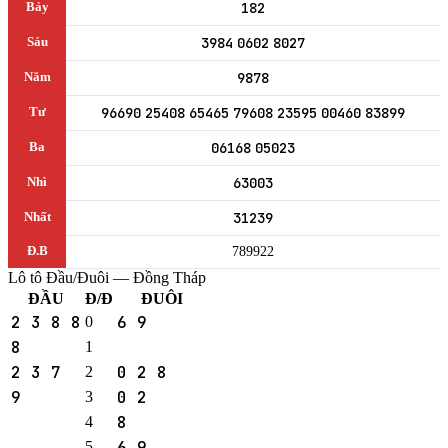
Bảy
182
Sáu
3984
0602
8027
Năm
9878
Tư
96690
25408
65465
79608
23595
00460
83899
Ba
06168
05023
Nhì
63003
Nhất
31239
Đ.B
789922
Lô tô Đầu/Đuôi — Đồng Tháp
ĐẦU
Đ/Đ
ĐUÔI
2 3 8 8
6 9
0
8
1
2 3 7
0 2 8
2
9
0 2
3
8
4
6 9
5