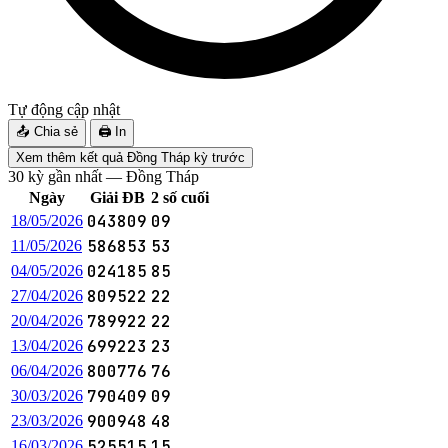
Tự động cập nhật
📤 Chia sẻ
🖨️ In
Xem thêm kết quả Đồng Tháp kỳ trước
30 kỳ gần nhất — Đồng Tháp
Ngày
Giải ĐB
2 số cuối
043809
09
18/05/2026
586853
53
11/05/2026
024185
85
04/05/2026
809522
22
27/04/2026
789922
22
20/04/2026
699223
23
13/04/2026
800776
76
06/04/2026
790409
09
30/03/2026
900948
48
23/03/2026
525515
15
16/03/2026