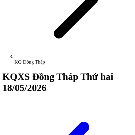
KQ Đồng Tháp
KQXS Đồng Tháp Thứ hai
18/05/2026