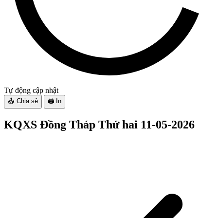
Tự động cập nhật
📤 Chia sẻ
🖨️ In
KQXS Đồng Tháp
Thứ hai 11-05-2026