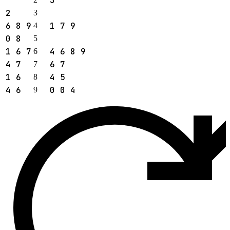
3
2
3
6 8 9
1 7 9
4
0 8
5
1 6 7
4 6 8 9
6
4 7
6 7
7
1 6
4 5
8
4 6
0 0 4
9