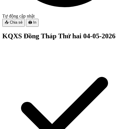
Tự động cập nhật
📤 Chia sẻ
🖨️ In
KQXS Đồng Tháp
Thứ hai 04-05-2026