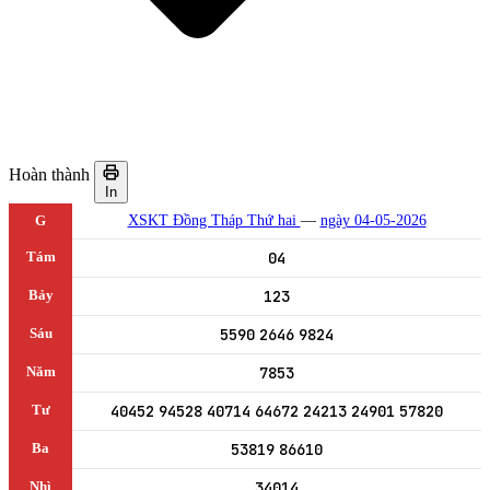
Hoàn thành
In
G
XSKT Đồng Tháp Thứ hai
—
ngày 04-05-2026
Tám
04
Bảy
123
Sáu
5590
2646
9824
Năm
7853
Tư
40452
94528
40714
64672
24213
24901
57820
Ba
53819
86610
Nhì
34014