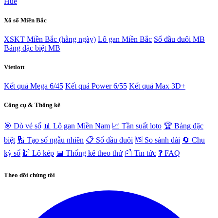
Huế
Xổ số Miền Bắc
XSKT Miền Bắc (hằng ngày)
Lô gan Miền Bắc
Sổ đầu đuôi MB
Bảng đặc biệt MB
Vietlott
Kết quả Mega 6/45
Kết quả Power 6/55
Kết quả Max 3D+
Công cụ & Thống kê
🎯 Dò vé số
📊 Lô gan Miền Nam
📈 Tần suất loto
🏆 Bảng đặc
biệt
🔢 Tạo số ngẫu nhiên
📋 Sổ đầu đuôi
🆚 So sánh đài
🔄 Chu
kỳ số
👯 Lô kép
📅 Thống kê theo thứ
📰 Tin tức
❓ FAQ
Theo dõi chúng tôi