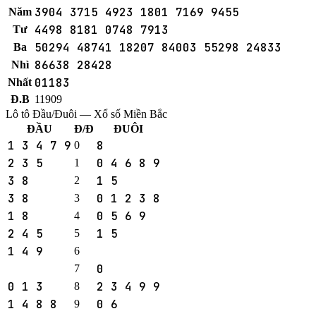
3904
3715
4923
1801
7169
9455
Năm
4498
8181
0748
7913
Tư
50294
48741
18207
84003
55298
24833
Ba
86638
28428
Nhì
01183
Nhất
Đ.B
11909
Lô tô Đầu/Đuôi — Xổ số Miền Bắc
ĐẦU
Đ/Đ
ĐUÔI
1 3 4 7 9
8
0
2 3 5
0 4 6 8 9
1
3 8
1 5
2
3 8
0 1 2 3 8
3
1 8
0 5 6 9
4
2 4 5
1 5
5
1 4 9
6
0
7
0 1 3
2 3 4 9 9
8
1 4 8 8
0 6
9