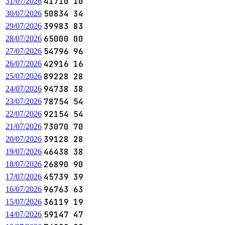
41710
10
31/07/2026
50834
34
30/07/2026
39983
83
29/07/2026
65000
00
28/07/2026
54796
96
27/07/2026
42916
16
26/07/2026
89228
28
25/07/2026
94738
38
24/07/2026
78754
54
23/07/2026
92154
54
22/07/2026
73070
70
21/07/2026
39128
28
20/07/2026
46438
38
19/07/2026
26890
90
18/07/2026
45739
39
17/07/2026
96763
63
16/07/2026
36119
19
15/07/2026
59147
47
14/07/2026