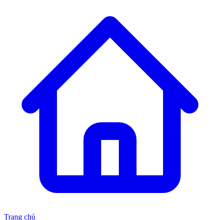
Trang chủ