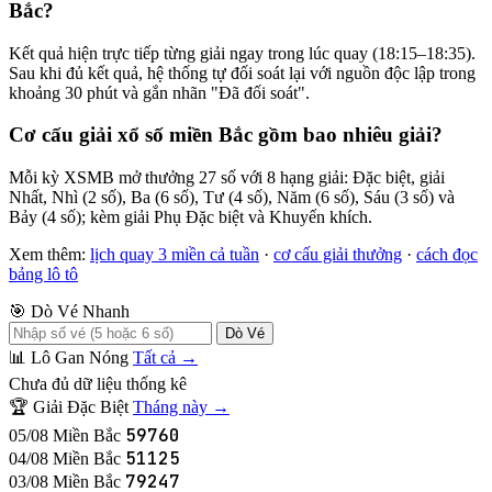
Bắc?
Kết quả hiện trực tiếp từng giải ngay trong lúc quay (18:15–18:35).
Sau khi đủ kết quả, hệ thống tự đối soát lại với nguồn độc lập trong
khoảng 30 phút và gắn nhãn "Đã đối soát".
Cơ cấu giải xổ số miền Bắc gồm bao nhiêu giải?
Mỗi kỳ XSMB mở thưởng 27 số với 8 hạng giải: Đặc biệt, giải
Nhất, Nhì (2 số), Ba (6 số), Tư (4 số), Năm (6 số), Sáu (3 số) và
Bảy (4 số); kèm giải Phụ Đặc biệt và Khuyến khích.
Xem thêm:
lịch quay 3 miền cả tuần
·
cơ cấu giải thưởng
·
cách đọc
bảng lô tô
🎯 Dò Vé Nhanh
Dò Vé
📊 Lô Gan Nóng
Tất cả →
Chưa đủ dữ liệu thống kê
🏆 Giải Đặc Biệt
Tháng này →
59760
05/08
Miền Bắc
51125
04/08
Miền Bắc
79247
03/08
Miền Bắc