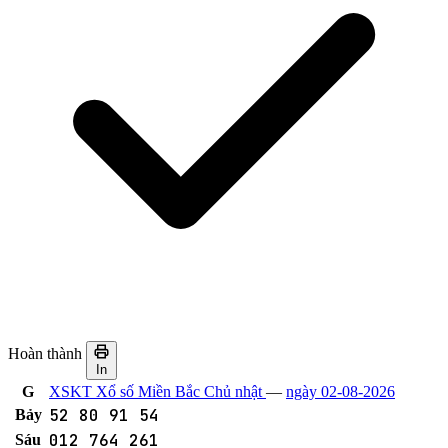
Hoàn thành
In
G
XSKT Xổ số Miền Bắc Chủ nhật
—
ngày 02-08-2026
52
80
91
54
Bảy
012
764
261
Sáu