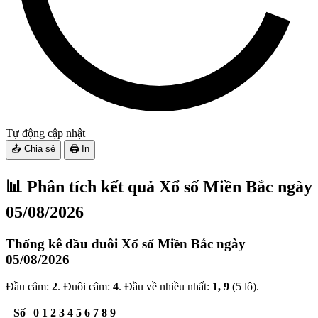
Tự động cập nhật
📤 Chia sẻ
🖨️ In
📊 Phân tích kết quả Xổ số Miền Bắc ngày
05/08/2026
Thống kê đầu đuôi Xổ số Miền Bắc ngày
05/08/2026
Đầu câm:
2
. Đuôi câm:
4
. Đầu về nhiều nhất:
1, 9
(5 lô).
Số
0
1
2
3
4
5
6
7
8
9