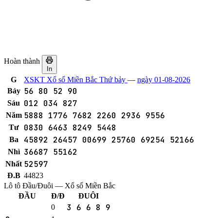
Hoàn thành
In
G
XSKT Xổ số Miền Bắc Thứ bảy
—
ngày 01-08-2026
56
80
52
90
Bảy
012
034
827
Sáu
5888
1776
7682
2260
2936
9556
Năm
0830
6463
8249
5448
Tư
45892
26457
00699
25760
69254
52166
Ba
36687
55162
Nhì
52597
Nhất
Đ.B
44823
Lô tô Đầu/Đuôi — Xổ số Miền Bắc
ĐẦU
Đ/Đ
ĐUÔI
3 6 6 8 9
0