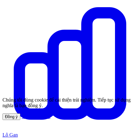
Chúng tôi dùng cookie để cải thiện trải nghiệm. Tiếp tục sử dụng
nghĩa là bạn đồng ý.
Tìm hiểu thêm
Đồng ý
Lô Gan