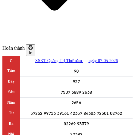
Hoàn thành
In
G
XSKT Quảng Trị Thứ năm
—
ngày 07-05-2026
Tám
90
Bảy
927
Sáu
7507
3889
2638
Năm
2656
Tư
57252
99713
39161
42357
84303
72501
02762
Ba
02269
93379
Nhì
22397