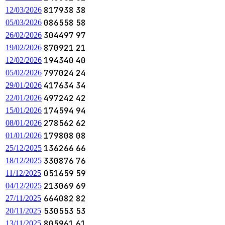
817938
38
12/03/2026
086558
58
05/03/2026
304497
97
26/02/2026
870921
21
19/02/2026
194340
40
12/02/2026
797024
24
05/02/2026
417634
34
29/01/2026
497242
42
22/01/2026
174594
94
15/01/2026
278562
62
08/01/2026
179808
08
01/01/2026
136266
66
25/12/2025
330876
76
18/12/2025
051659
59
11/12/2025
213069
69
04/12/2025
664082
82
27/11/2025
530553
53
20/11/2025
805961
61
13/11/2025