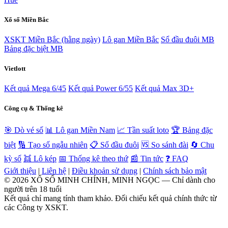
Xổ số Miền Bắc
XSKT Miền Bắc (hằng ngày)
Lô gan Miền Bắc
Sổ đầu đuôi MB
Bảng đặc biệt MB
Vietlott
Kết quả Mega 6/45
Kết quả Power 6/55
Kết quả Max 3D+
Công cụ & Thống kê
🎯 Dò vé số
📊 Lô gan Miền Nam
📈 Tần suất loto
🏆 Bảng đặc
biệt
🔢 Tạo số ngẫu nhiên
📋 Sổ đầu đuôi
🆚 So sánh đài
🔄 Chu
kỳ số
👯 Lô kép
📅 Thống kê theo thứ
📰 Tin tức
❓ FAQ
Giới thiệu
|
Liên hệ
|
Điều khoản sử dụng
|
Chính sách bảo mật
© 2026 XỔ SỐ MINH CHÍNH, MINH NGỌC — Chỉ dành cho
người trên 18 tuổi
Kết quả chỉ mang tính tham khảo. Đối chiếu kết quả chính thức từ
các Công ty XSKT.