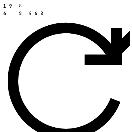
1 9
8
6
4 6 8
9