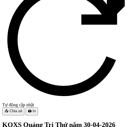
Tự động cập nhật
📤 Chia sẻ
🖨️ In
KQXS Quảng Trị
Thứ năm 30-04-2026