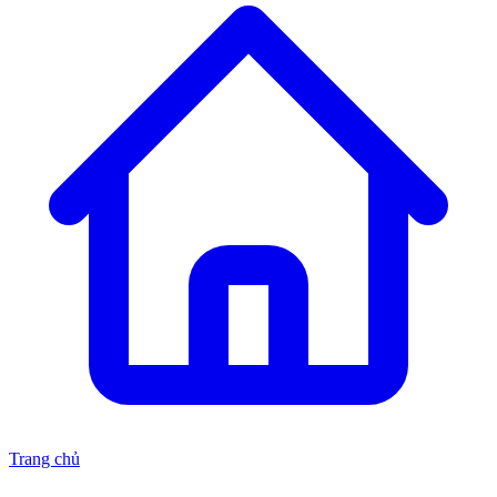
Trang chủ