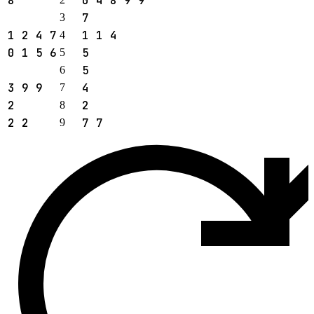
8
0 4 8 9 9
7
3
1 2 4 7
1 1 4
4
0 1 5 6
5
5
5
6
3 9 9
4
7
2
2
8
2 2
7 7
9