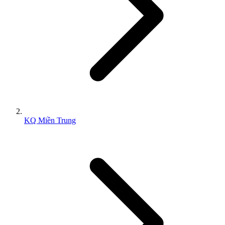
KQ Miền Trung