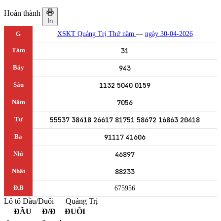
Hoàn thành
In
G
XSKT Quảng Trị Thứ năm
—
ngày 30-04-2026
Tám
31
Bảy
943
Sáu
1132
5040
0159
Năm
7056
Tư
55537
38418
26617
81751
58672
16863
20418
Ba
91117
41606
Nhì
46897
Nhất
88233
Đ.B
675956
Lô tô Đầu/Đuôi — Quảng Trị
ĐẦU
Đ/Đ
ĐUÔI