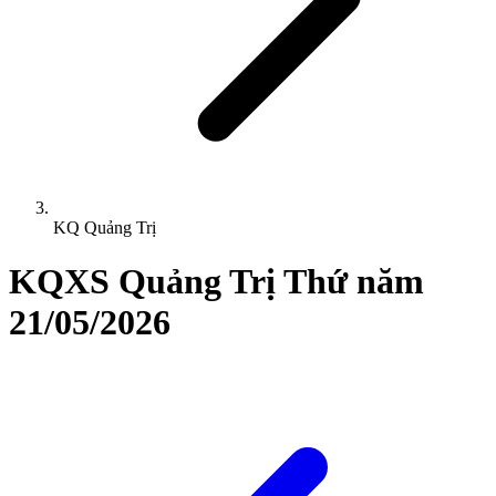
KQ Quảng Trị
KQXS Quảng Trị Thứ năm
21/05/2026