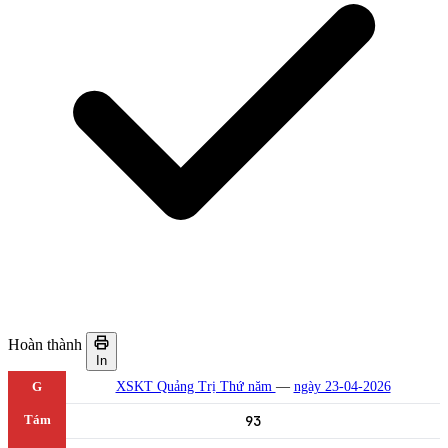
Hoàn thành
In
G
XSKT Quảng Trị Thứ năm
—
ngày 23-04-2026
Tám
93