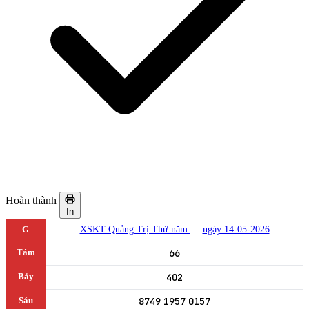
Hoàn thành
In
G
XSKT Quảng Trị Thứ năm
—
ngày 14-05-2026
Tám
66
Bảy
402
Sáu
8749
1957
0157