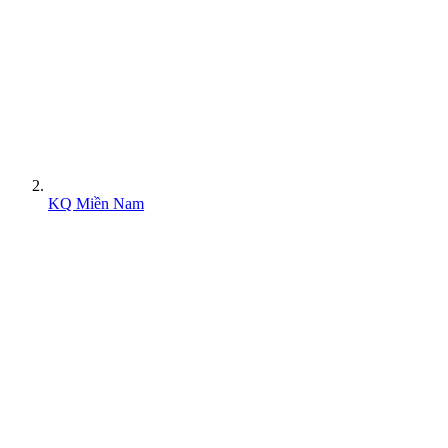
KQ Miền Nam