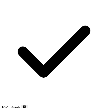
Hoàn thành