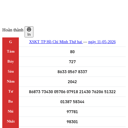
Hoàn thành
In
G
XSKT TP Hồ Chí Minh Thứ hai
—
ngày 11-05-2026
Tám
80
Bảy
727
Sáu
8633
0567
8337
Năm
2042
Tư
86873
73430
05706
07918
21430
76206
51322
Ba
01387
58344
Nhì
97781
Nhất
98301