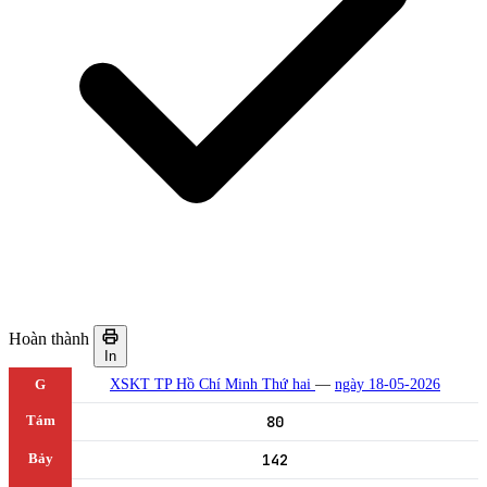
Hoàn thành
In
G
XSKT TP Hồ Chí Minh Thứ hai
—
ngày 18-05-2026
Tám
80
Bảy
142