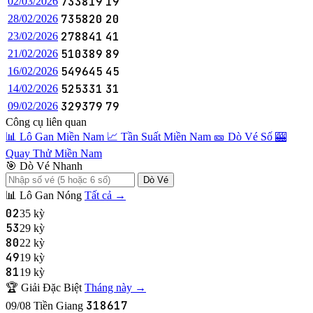
733819
19
02/03/2026
735820
20
28/02/2026
278841
41
23/02/2026
510389
89
21/02/2026
549645
45
16/02/2026
525331
31
14/02/2026
329379
79
09/02/2026
Công cụ liên quan
📊 Lô Gan Miền Nam
📈 Tần Suất Miền Nam
🎫 Dò Vé Số
🎰
Quay Thử Miền Nam
🎯 Dò Vé Nhanh
Dò Vé
📊 Lô Gan Nóng
Tất cả →
02
35 kỳ
53
29 kỳ
80
22 kỳ
49
19 kỳ
81
19 kỳ
🏆 Giải Đặc Biệt
Tháng này →
318617
09/08
Tiền Giang