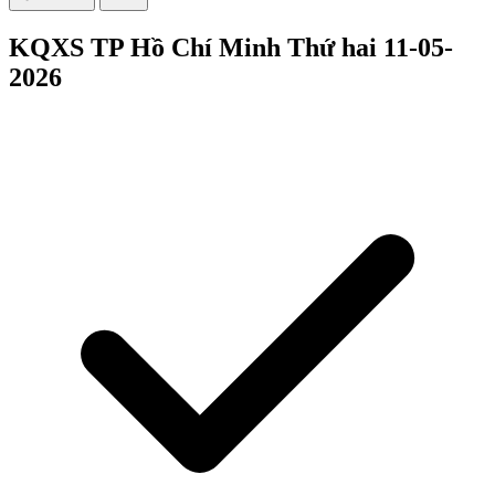
KQXS TP Hồ Chí Minh
Thứ hai 11-05-
2026