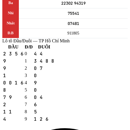
Ba
22302
94319
Nhì
75541
Nhất
07481
Đ.B
911805
Lô tô Đầu/Đuôi — TP Hồ Chí Minh
ĐẦU
Đ/Đ
ĐUÔI
2 3 5 6
4 4
0
9
3 4 8 8
1
9
0 7
2
1
0
3
0 0 1 6
9
4
8
0
5
7 9
0 4
6
2
6
7
1 1
5
8
4
1 2 6
9