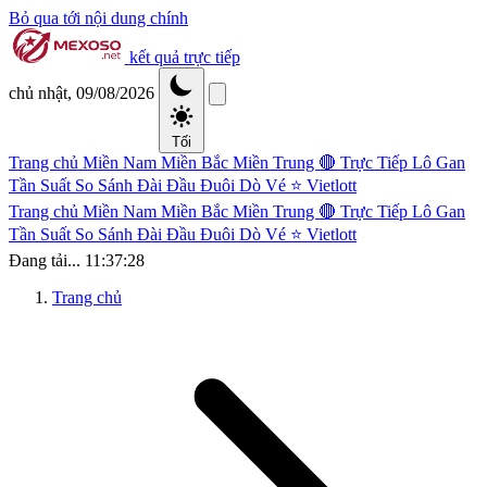
Bỏ qua tới nội dung chính
kết quả trực tiếp
chủ nhật, 09/08/2026
Tối
Trang chủ
Miền Nam
Miền Bắc
Miền Trung
🔴 Trực Tiếp
Lô Gan
Tần Suất
So Sánh Đài
Đầu Đuôi
Dò Vé
⭐ Vietlott
Trang chủ
Miền Nam
Miền Bắc
Miền Trung
🔴 Trực Tiếp
Lô Gan
Tần Suất
So Sánh Đài
Đầu Đuôi
Dò Vé
⭐ Vietlott
Đang tải...
11:37:29
Trang chủ