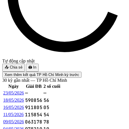
Tự động cập nhật
📤 Chia sẻ
🖨️ In
Xem thêm kết quả TP Hồ Chí Minh kỳ trước
30 kỳ gần nhất — TP Hồ Chí Minh
Ngày
Giải ĐB
2 số cuối
—
—
23/05/2026
590856
56
18/05/2026
911805
05
16/05/2026
115854
54
11/05/2026
063178
78
09/05/2026
04/05/2026