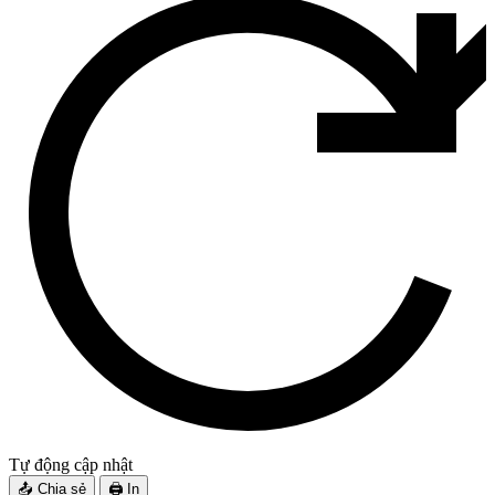
Tự động cập nhật
📤 Chia sẻ
🖨️ In