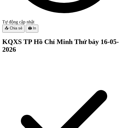
Tự động cập nhật
📤 Chia sẻ
🖨️ In
KQXS TP Hồ Chí Minh
Thứ bảy 16-05-
2026