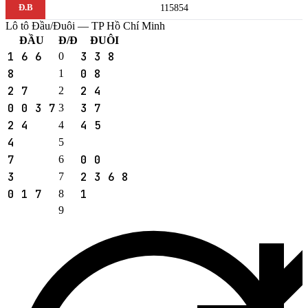
Đ.B
115854
Lô tô Đầu/Đuôi — TP Hồ Chí Minh
ĐẦU
Đ/Đ
ĐUÔI
1 6 6
3 3 8
0
8
0 8
1
2 7
2 4
2
0 0 3 7
3 7
3
2 4
4 5
4
4
5
7
0 0
6
3
2 3 6 8
7
0 1 7
1
8
9