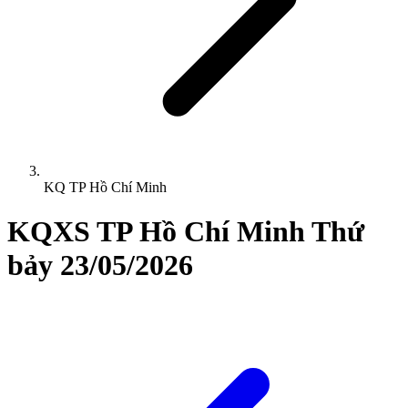
KQ TP Hồ Chí Minh
KQXS TP Hồ Chí Minh Thứ
bảy 23/05/2026