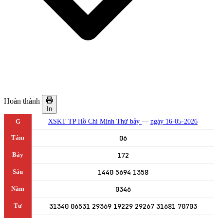
Hoàn thành
In
G
XSKT TP Hồ Chí Minh Thứ bảy
—
ngày 16-05-2026
Tám
06
Bảy
172
Sáu
1440
5694
1358
Năm
0346
Tư
31340
06531
29369
19229
29267
31681
70703