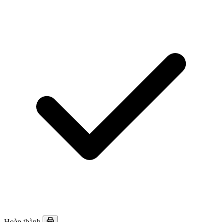
Hoàn thành