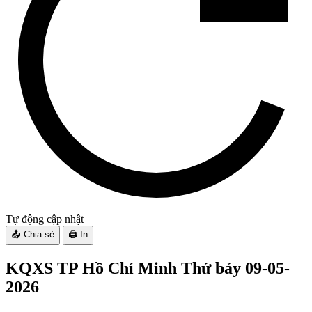
Tự động cập nhật
📤 Chia sẻ
🖨️ In
KQXS TP Hồ Chí Minh
Thứ bảy 09-05-
2026