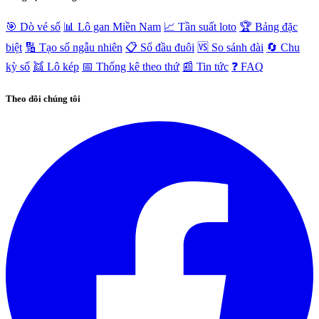
🎯 Dò vé số
📊 Lô gan Miền Nam
📈 Tần suất loto
🏆 Bảng đặc
biệt
🔢 Tạo số ngẫu nhiên
📋 Sổ đầu đuôi
🆚 So sánh đài
🔄 Chu
kỳ số
👯 Lô kép
📅 Thống kê theo thứ
📰 Tin tức
❓ FAQ
Theo dõi chúng tôi