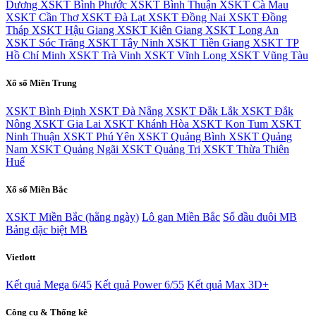
Dương
XSKT Bình Phước
XSKT Bình Thuận
XSKT Cà Mau
XSKT Cần Thơ
XSKT Đà Lạt
XSKT Đồng Nai
XSKT Đồng
Tháp
XSKT Hậu Giang
XSKT Kiên Giang
XSKT Long An
XSKT Sóc Trăng
XSKT Tây Ninh
XSKT Tiền Giang
XSKT TP
Hồ Chí Minh
XSKT Trà Vinh
XSKT Vĩnh Long
XSKT Vũng Tàu
Xổ số Miền Trung
XSKT Bình Định
XSKT Đà Nẵng
XSKT Đắk Lắk
XSKT Đắk
Nông
XSKT Gia Lai
XSKT Khánh Hòa
XSKT Kon Tum
XSKT
Ninh Thuận
XSKT Phú Yên
XSKT Quảng Bình
XSKT Quảng
Nam
XSKT Quảng Ngãi
XSKT Quảng Trị
XSKT Thừa Thiên
Huế
Xổ số Miền Bắc
XSKT Miền Bắc (hằng ngày)
Lô gan Miền Bắc
Sổ đầu đuôi MB
Bảng đặc biệt MB
Vietlott
Kết quả Mega 6/45
Kết quả Power 6/55
Kết quả Max 3D+
Công cụ & Thống kê