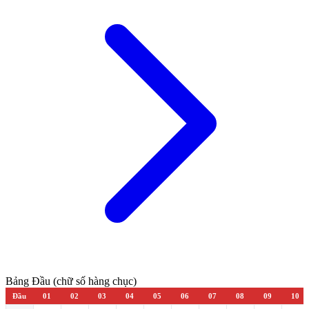
Bảng Đầu (chữ số hàng chục)
Đầu
01
02
03
04
05
06
07
08
09
10