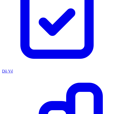
Dò Vé