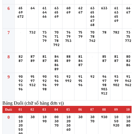
6
65
64
61
63
60
62
63
633
61
66
69
64
65
69
67
65
63
67
672
66
69
66
65
67
69
68
7
-
732
73
70
76
75
70
78
782
73
74
71
79
79
78
75
79
78
753
742
772
792
8
82
87
81
84
88
81
-
85
81
80
87
89
87
85
89
84
87
87
82
86
87
86
89
9
90
95
90
93
92
91
92
96
93
91
92
97
92
96
992
95
97
99
942
93
932
96
99
96
98
902
962
96
98
903
912
Bảng Đuôi (chữ số hàng đơn vị)
Đuôi
01
02
03
04
05
06
07
08
09
10
0
00
30
10
00
10
30
30
930
10
10
10
90
30
20
70
50
30
20
70
30
920
80
50
60
90