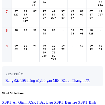
36
96
86
66
+1
926
7
87
87
87
17
47
57
47
87
07
67
627
97
37
57
67
57
97
27
727
227
57
227
87
67
87
347
8
28
28
98
38
88
-
68
78
18
-
78
78
98
728
9
09
29
79
69
39
49
-
19
69
49
69
89
89
69
79
99
59
99
79
729
89
929
XEM THÊM
Bảng đặc biệt tháng này
Lô gan Miền Bắc
← Tháng trước
Xổ số Miền Nam
XSKT An Giang
XSKT Bạc Liêu
XSKT Bến Tre
XSKT Bình