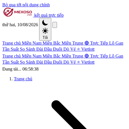
Bỏ qua tới nội dung chính
kết quả trực tiếp
thứ hai, 10/08/2026
Tối
Trang chủ
Miền Nam
Miền Bắc
Miền Trung
🔴 Trực Tiếp
Lô Gan
Tần Suất
So Sánh Đài
Đầu Đuôi
Dò Vé
⭐ Vietlott
Trang chủ
Miền Nam
Miền Bắc
Miền Trung
🔴 Trực Tiếp
Lô Gan
Tần Suất
So Sánh Đài
Đầu Đuôi
Dò Vé
⭐ Vietlott
Đang tải...
06:58:38
Trang chủ