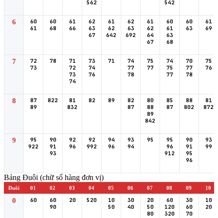
562
542
6
60
60
61
62
61
62
61
60
60
61
61
68
66
63
62
63
62
61
63
69
67
642
692
64
63
67
68
7
72
78
71
73
71
74
75
74
70
75
73
72
74
77
77
75
77
76
73
76
78
77
78
74
8
87
822
81
82
89
82
80
85
88
81
89
832
87
88
87
802
872
89
842
9
95
90
92
92
94
93
95
95
90
93
922
91
96
992
96
94
96
91
99
93
912
95
96
Bảng Đuôi (chữ số hàng đơn vị)
Đuôi
01
02
03
04
05
06
07
08
09
10
0
60
60
20
520
10
30
20
60
30
10
90
50
40
50
120
60
20
80
320
70