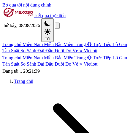
Bỏ qua tới nội dung chính
kết quả trực tiếp
thứ bảy, 08/08/2026
Tối
Trang chủ
Miền Nam
Miền Bắc
Miền Trung
🔴 Trực Tiếp
Lô Gan
Tần Suất
So Sánh Đài
Đầu Đuôi
Dò Vé
⭐ Vietlott
Trang chủ
Miền Nam
Miền Bắc
Miền Trung
🔴 Trực Tiếp
Lô Gan
Tần Suất
So Sánh Đài
Đầu Đuôi
Dò Vé
⭐ Vietlott
Đang tải...
20:21:39
Trang chủ