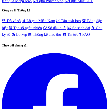
Kết quả Mega 6/45
Kết quả Power 6/55
Kết quả Max 3D+
Công cụ & Thống kê
🎯 Dò vé số
📊 Lô gan Miền Nam
📈 Tần suất loto
🏆 Bảng đặc
biệt
🔢 Tạo số ngẫu nhiên
📋 Sổ đầu đuôi
🆚 So sánh đài
🔄 Chu
kỳ số
👯 Lô kép
📅 Thống kê theo thứ
📰 Tin tức
❓ FAQ
Theo dõi chúng tôi