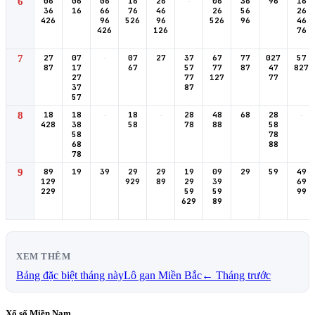
6
06
06
06
16
26
-
06
36
96
16
36
16
66
76
46
26
56
26
426
96
526
96
526
96
46
426
126
76
7
27
07
-
07
27
37
67
77
027
57
87
17
67
57
77
87
47
827
27
77
127
77
37
87
57
8
18
18
-
18
-
28
48
68
28
-
428
38
58
78
88
58
58
78
68
88
78
9
89
19
39
29
29
19
09
29
59
49
129
929
89
29
39
69
229
59
59
99
629
89
XEM THÊM
Bảng đặc biệt tháng này
Lô gan Miền Bắc
← Tháng trước
Xổ số Miền Nam