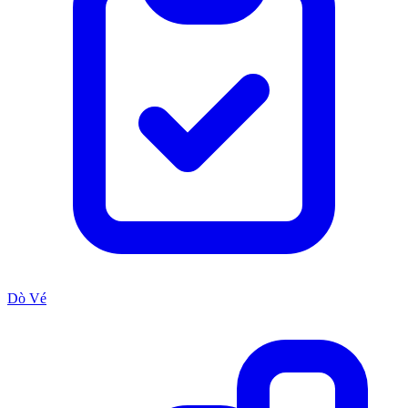
Dò Vé