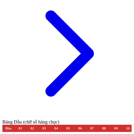
Bảng Đầu (chữ số hàng chục)
Đầu
01
02
03
04
05
06
07
08
09
10