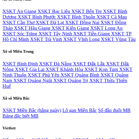
XSKT An Giang
XSKT Bạc Liêu
XSKT Bến Tre
XSKT Bình
Dương
XSKT Bình Phước
XSKT Bình Thuận
XSKT Cà Mau
XSKT Cần Thơ
XSKT Đà Lạt
XSKT Đồng Nai
XSKT Đồng
Tháp
XSKT Hậu Giang
XSKT Kiên Giang
XSKT Long An
XSKT Sóc Trăng
XSKT Tây Ninh
XSKT Tiền Giang
XSKT TP
Hồ Chí Minh
XSKT Trà Vinh
XSKT Vĩnh Long
XSKT Vũng Tàu
Xổ số Miền Trung
XSKT Bình Định
XSKT Đà Nẵng
XSKT Đắk Lắk
XSKT Đắk
Nông
XSKT Gia Lai
XSKT Khánh Hòa
XSKT Kon Tum
XSKT
Ninh Thuận
XSKT Phú Yên
XSKT Quảng Bình
XSKT Quảng
Nam
XSKT Quảng Ngãi
XSKT Quảng Trị
XSKT Thừa Thiên
Huế
Xổ số Miền Bắc
XSKT Miền Bắc (hằng ngày)
Lô gan Miền Bắc
Sổ đầu đuôi MB
Bảng đặc biệt MB
Vietlott