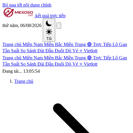
Bỏ qua tới nội dung chính
kết quả trực tiếp
thứ năm, 06/08/2026
Tối
Trang chủ
Miền Nam
Miền Bắc
Miền Trung
🔴 Trực Tiếp
Lô Gan
Tần Suất
So Sánh Đài
Đầu Đuôi
Dò Vé
⭐ Vietlott
Trang chủ
Miền Nam
Miền Bắc
Miền Trung
🔴 Trực Tiếp
Lô Gan
Tần Suất
So Sánh Đài
Đầu Đuôi
Dò Vé
⭐ Vietlott
Đang tải...
13:05:54
Trang chủ