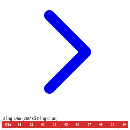
Bảng Đầu (chữ số hàng chục)
Đầu
01
02
03
04
05
06
07
08
09
10