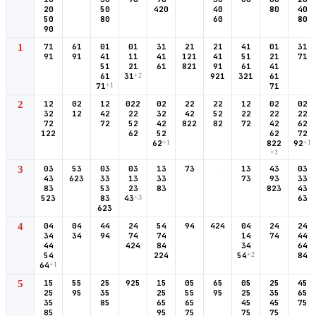
20
50
420
40
80
40
50
80
60
80
90
1
71
61
01
01
31
21
21
41
01
31
91
91
41
11
41
121
41
51
21
71
51
21
61
821
91
61
41
61
31
+2
921
321
61
71
+1
71
2
12
02
12
022
02
22
22
12
02
02
32
12
42
22
32
42
52
22
22
22
72
72
52
42
822
82
72
42
62
122
62
52
62
72
62
+1
822
92
+1
+1
3
03
53
03
03
13
73
-
13
43
03
43
623
33
13
33
73
93
33
83
53
23
83
823
43
523
83
43
+3
63
623
4
04
04
44
24
54
94
424
04
24
24
34
34
94
74
74
14
74
44
44
424
84
34
64
54
224
54
+2
84
64
+1
5
15
55
25
925
15
05
65
05
25
45
25
95
35
25
55
95
25
35
65
35
85
65
65
45
45
75
85
95
75
75
75