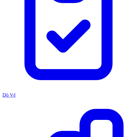
Dò Vé