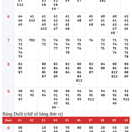
57
53
52
59
57
582
532
58
58
59
+1
6
64
61
61
61
61
65
65
60
60
62
66
632
66
62
62
68
67
61
61
63
69
69
63
65
68
66
62
64
632
67
68
67
65
68
+1
7
71
782
71
74
70
73
76
72
71
71
72
72
76
74
75
73
74
72
74
77
77
76
75
75
75
76
78
76
76
79
78
8
83
-
80
83
82
80
82
84
80
80
85
83
86
83
85
86
88
86
84
87
85
88
84
86
87
822
88
87
89
89
832
89
812
+1
9
90
91
91
90
90
94
91
94
93
92
91
95
94
91
91
95
95
98
95
98
97
93
93
99
912
96
923
97
95
99
99
+1
Bảng Đuôi (chữ số hàng đơn vị)
Đuôi
01
02
03
04
05
06
07
08
09
10
0
00
-
10
50
70
80
00
30
50
10
10
30
90
90
30
60
60
20