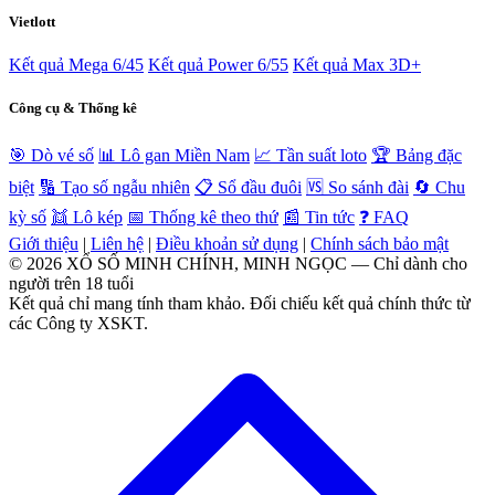
Vietlott
Kết quả Mega 6/45
Kết quả Power 6/55
Kết quả Max 3D+
Công cụ & Thống kê
🎯 Dò vé số
📊 Lô gan Miền Nam
📈 Tần suất loto
🏆 Bảng đặc
biệt
🔢 Tạo số ngẫu nhiên
📋 Sổ đầu đuôi
🆚 So sánh đài
🔄 Chu
kỳ số
👯 Lô kép
📅 Thống kê theo thứ
📰 Tin tức
❓ FAQ
Giới thiệu
|
Liên hệ
|
Điều khoản sử dụng
|
Chính sách bảo mật
© 2026 XỔ SỐ MINH CHÍNH, MINH NGỌC — Chỉ dành cho
người trên 18 tuổi
Kết quả chỉ mang tính tham khảo. Đối chiếu kết quả chính thức từ
các Công ty XSKT.