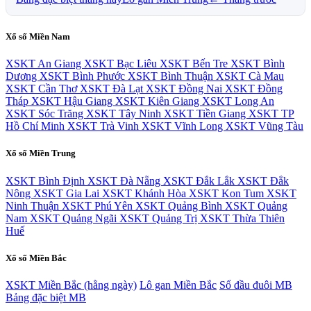
Xổ số Miền Nam
XSKT An Giang
XSKT Bạc Liêu
XSKT Bến Tre
XSKT Bình
Dương
XSKT Bình Phước
XSKT Bình Thuận
XSKT Cà Mau
XSKT Cần Thơ
XSKT Đà Lạt
XSKT Đồng Nai
XSKT Đồng
Tháp
XSKT Hậu Giang
XSKT Kiên Giang
XSKT Long An
XSKT Sóc Trăng
XSKT Tây Ninh
XSKT Tiền Giang
XSKT TP
Hồ Chí Minh
XSKT Trà Vinh
XSKT Vĩnh Long
XSKT Vũng Tàu
Xổ số Miền Trung
XSKT Bình Định
XSKT Đà Nẵng
XSKT Đắk Lắk
XSKT Đắk
Nông
XSKT Gia Lai
XSKT Khánh Hòa
XSKT Kon Tum
XSKT
Ninh Thuận
XSKT Phú Yên
XSKT Quảng Bình
XSKT Quảng
Nam
XSKT Quảng Ngãi
XSKT Quảng Trị
XSKT Thừa Thiên
Huế
Xổ số Miền Bắc
XSKT Miền Bắc (hằng ngày)
Lô gan Miền Bắc
Sổ đầu đuôi MB
Bảng đặc biệt MB