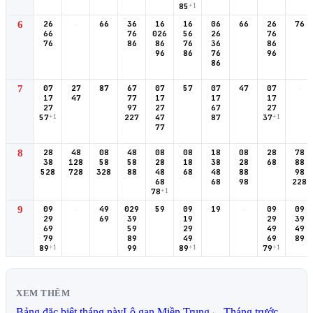
85
+1
6
26
-
66
36
16
16
06
66
26
76
66
76
026
56
26
76
76
86
86
76
36
86
96
86
76
96
86
7
07
27
87
67
07
57
07
47
07
-
17
47
77
17
17
17
27
97
27
67
27
57
+1
227
47
87
37
+1
77
8
28
48
08
48
08
08
18
08
28
78
38
128
58
58
28
18
38
28
68
88
528
728
328
88
48
68
48
88
98
68
68
98
228
78
+1
9
09
-
49
029
59
09
19
-
09
09
29
69
39
19
29
39
69
59
29
49
49
79
89
49
69
89
89
+1
99
89
+1
79
+1
XEM THÊM
Bảng đặc biệt tháng này
Lô gan Miền Trung
← Tháng trước