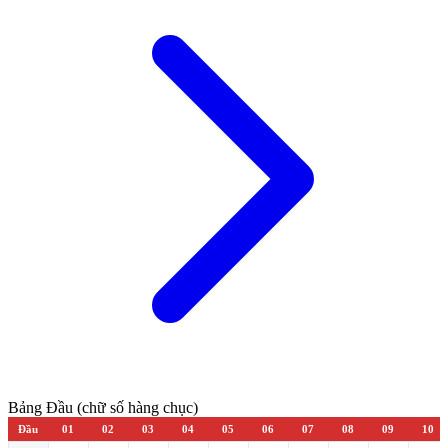
Bảng Đầu (chữ số hàng chục)
Đầu
01
02
03
04
05
06
07
08
09
10