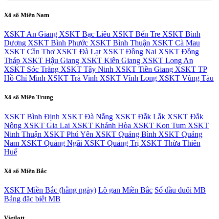
Xổ số Miền Nam
XSKT An Giang
XSKT Bạc Liêu
XSKT Bến Tre
XSKT Bình
Dương
XSKT Bình Phước
XSKT Bình Thuận
XSKT Cà Mau
XSKT Cần Thơ
XSKT Đà Lạt
XSKT Đồng Nai
XSKT Đồng
Tháp
XSKT Hậu Giang
XSKT Kiên Giang
XSKT Long An
XSKT Sóc Trăng
XSKT Tây Ninh
XSKT Tiền Giang
XSKT TP
Hồ Chí Minh
XSKT Trà Vinh
XSKT Vĩnh Long
XSKT Vũng Tàu
Xổ số Miền Trung
XSKT Bình Định
XSKT Đà Nẵng
XSKT Đắk Lắk
XSKT Đắk
Nông
XSKT Gia Lai
XSKT Khánh Hòa
XSKT Kon Tum
XSKT
Ninh Thuận
XSKT Phú Yên
XSKT Quảng Bình
XSKT Quảng
Nam
XSKT Quảng Ngãi
XSKT Quảng Trị
XSKT Thừa Thiên
Huế
Xổ số Miền Bắc
XSKT Miền Bắc (hằng ngày)
Lô gan Miền Bắc
Sổ đầu đuôi MB
Bảng đặc biệt MB
Vietlott