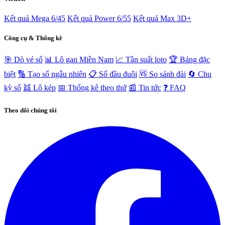
Kết quả Mega 6/45
Kết quả Power 6/55
Kết quả Max 3D+
Công cụ & Thống kê
🎯 Dò vé số
📊 Lô gan Miền Nam
📈 Tần suất loto
🏆 Bảng đặc
biệt
🔢 Tạo số ngẫu nhiên
📋 Sổ đầu đuôi
🆚 So sánh đài
🔄 Chu
kỳ số
👯 Lô kép
📅 Thống kê theo thứ
📰 Tin tức
❓ FAQ
Theo dõi chúng tôi