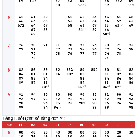
59
512
57
53
55
58
552
59
58
56
+1
59
512
6
61
61
62
-
61
61
63
63
61
62
66
63
66
63
62
64
64
62
63
672
64
67
68
63
67
65
63
+2
69
67
68
64
+1
69
66
69
68
+1
7
76
70
71
71
70
72
73
70
71
73
77
71
77
73
76
74
72
76
75
72
78
76
77
77
74
78
74
75
8
82
80
80
82
853
80
852
80
81
82
84
81
81
84
882
81
81
82
83
87
82
84
82
84
84
84
89
87
86
84
85
85
86
88
+1
85
+3
86
+1
87
+1
9
91
94
90
90
90
90
93
91
90
91
92
97
92
92
91
91
97
92
94
93
98
93
93
93
902
98
96
96
94
99
94
94
+2
99
99
98
Bảng Đuôi (chữ số hàng đơn vị)
Đuôi
01
02
03
04
05
06
07
08
09
10
0
00
40
20
40
00
00
30
00
20
30
10
70
40
50
50
40
80
10
40