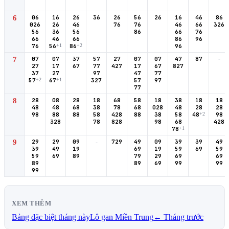
6
06
16
26
36
26
56
26
16
46
86
026
26
46
76
76
46
66
326
56
36
56
86
66
76
66
46
66
86
96
76
56
+1
86
+2
96
7
07
07
37
57
27
07
07
47
87
-
27
17
67
77
427
17
67
827
37
27
97
47
77
57
+2
67
+1
327
57
97
77
8
28
08
28
18
68
58
18
38
18
18
48
48
68
38
78
68
028
48
28
28
98
88
88
58
428
88
38
58
48
+2
98
328
78
828
98
68
428
78
+1
9
29
29
09
-
729
49
09
39
39
49
39
49
19
69
19
59
69
59
59
69
89
79
29
69
69
89
89
69
99
99
99
XEM THÊM
Bảng đặc biệt tháng này
Lô gan Miền Trung
← Tháng trước