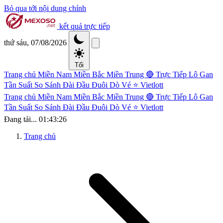
Bỏ qua tới nội dung chính
kết quả trực tiếp
thứ sáu, 07/08/2026
Tối
Trang chủ
Miền Nam
Miền Bắc
Miền Trung
🔴 Trực Tiếp
Lô Gan
Tần Suất
So Sánh Đài
Đầu Đuôi
Dò Vé
⭐ Vietlott
Trang chủ
Miền Nam
Miền Bắc
Miền Trung
🔴 Trực Tiếp
Lô Gan
Tần Suất
So Sánh Đài
Đầu Đuôi
Dò Vé
⭐ Vietlott
Đang tải...
01:43:26
Trang chủ