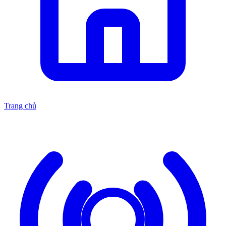
Trang chủ