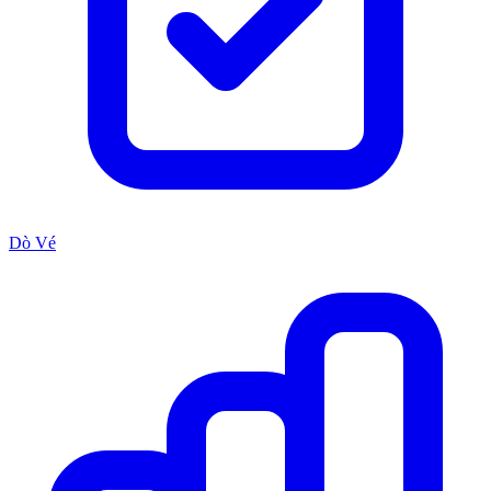
Dò Vé