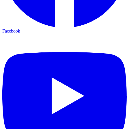
Facebook