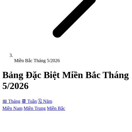
Miền Bắc Tháng 5/2026
Bảng Đặc Biệt
Miền Bắc
Tháng
5/2026
📅 Tháng
📆 Tuần
🗓 Năm
Miền Nam
Miền Trung
Miền Bắc