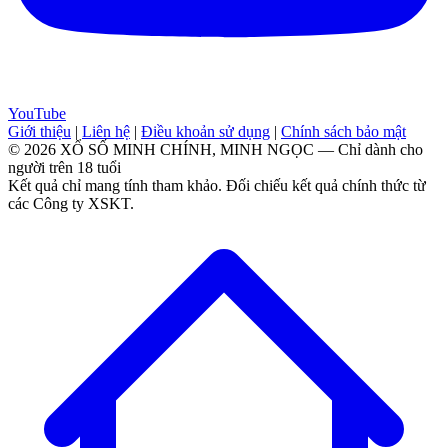
YouTube
Giới thiệu
|
Liên hệ
|
Điều khoản sử dụng
|
Chính sách bảo mật
© 2026 XỔ SỐ MINH CHÍNH, MINH NGỌC — Chỉ dành cho
người trên 18 tuổi
Kết quả chỉ mang tính tham khảo. Đối chiếu kết quả chính thức từ
các Công ty XSKT.