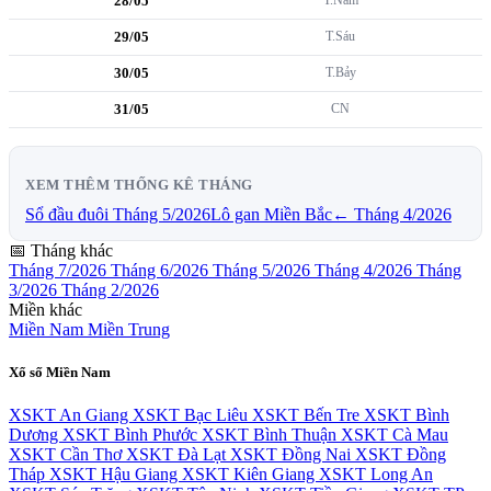
28/05
29/05
T.Sáu
30/05
T.Bảy
31/05
CN
XEM THÊM THỐNG KÊ THÁNG
Sổ đầu đuôi Tháng 5/2026
Lô gan Miền Bắc
← Tháng 4/2026
📅 Tháng khác
Tháng 7/2026
Tháng 6/2026
Tháng 5/2026
Tháng 4/2026
Tháng
3/2026
Tháng 2/2026
Miền khác
Miền Nam
Miền Trung
Xổ số Miền Nam
XSKT An Giang
XSKT Bạc Liêu
XSKT Bến Tre
XSKT Bình
Dương
XSKT Bình Phước
XSKT Bình Thuận
XSKT Cà Mau
XSKT Cần Thơ
XSKT Đà Lạt
XSKT Đồng Nai
XSKT Đồng
Tháp
XSKT Hậu Giang
XSKT Kiên Giang
XSKT Long An