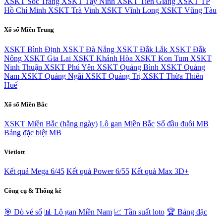
XSKT Sóc Trăng
XSKT Tây Ninh
XSKT Tiền Giang
XSKT TP
Hồ Chí Minh
XSKT Trà Vinh
XSKT Vĩnh Long
XSKT Vũng Tàu
Xổ số Miền Trung
XSKT Bình Định
XSKT Đà Nẵng
XSKT Đắk Lắk
XSKT Đắk
Nông
XSKT Gia Lai
XSKT Khánh Hòa
XSKT Kon Tum
XSKT
Ninh Thuận
XSKT Phú Yên
XSKT Quảng Bình
XSKT Quảng
Nam
XSKT Quảng Ngãi
XSKT Quảng Trị
XSKT Thừa Thiên
Huế
Xổ số Miền Bắc
XSKT Miền Bắc (hằng ngày)
Lô gan Miền Bắc
Sổ đầu đuôi MB
Bảng đặc biệt MB
Vietlott
Kết quả Mega 6/45
Kết quả Power 6/55
Kết quả Max 3D+
Công cụ & Thống kê
🎯 Dò vé số
📊 Lô gan Miền Nam
📈 Tần suất loto
🏆 Bảng đặc