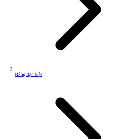
Bảng đặc biệt