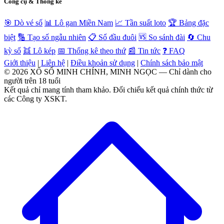
Công cụ & Thống kê
🎯 Dò vé số
📊 Lô gan Miền Nam
📈 Tần suất loto
🏆 Bảng đặc
biệt
🔢 Tạo số ngẫu nhiên
📋 Sổ đầu đuôi
🆚 So sánh đài
🔄 Chu
kỳ số
👯 Lô kép
📅 Thống kê theo thứ
📰 Tin tức
❓ FAQ
Giới thiệu
|
Liên hệ
|
Điều khoản sử dụng
|
Chính sách bảo mật
© 2026 XỔ SỐ MINH CHÍNH, MINH NGỌC — Chỉ dành cho
người trên 18 tuổi
Kết quả chỉ mang tính tham khảo. Đối chiếu kết quả chính thức từ
các Công ty XSKT.