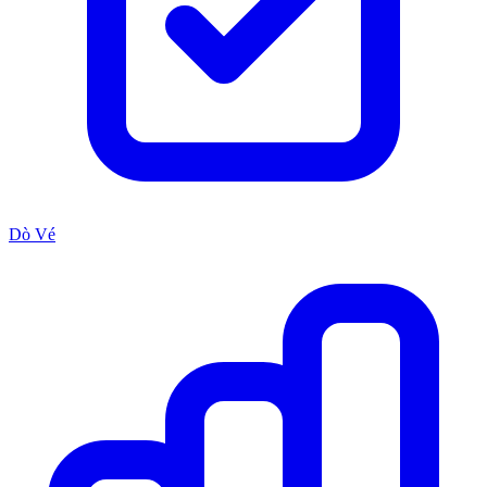
Dò Vé