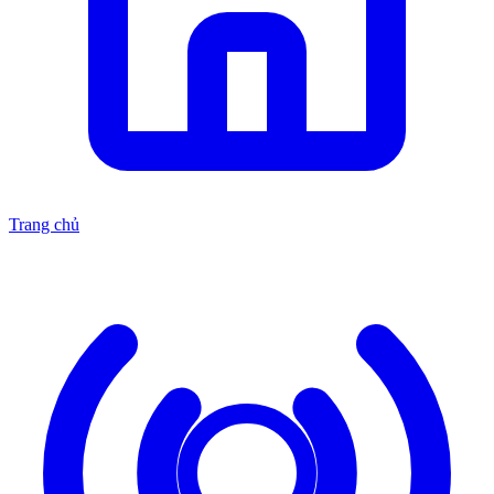
Trang chủ