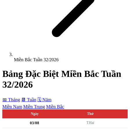
Miền Bắc Tuần 32/2026
Bảng Đặc Biệt
Miền Bắc
Tuần
32/2026
📅 Tháng
📆 Tuần
🗓 Năm
Miền Nam
Miền Trung
Miền Bắc
Ngày
Thứ
03/08
T.Hai