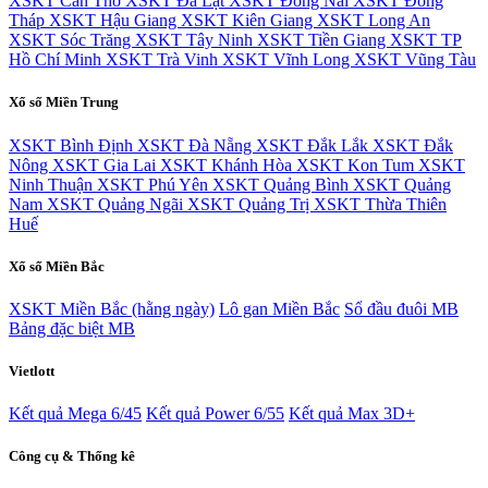
XSKT Cần Thơ
XSKT Đà Lạt
XSKT Đồng Nai
XSKT Đồng
Tháp
XSKT Hậu Giang
XSKT Kiên Giang
XSKT Long An
XSKT Sóc Trăng
XSKT Tây Ninh
XSKT Tiền Giang
XSKT TP
Hồ Chí Minh
XSKT Trà Vinh
XSKT Vĩnh Long
XSKT Vũng Tàu
Xổ số Miền Trung
XSKT Bình Định
XSKT Đà Nẵng
XSKT Đắk Lắk
XSKT Đắk
Nông
XSKT Gia Lai
XSKT Khánh Hòa
XSKT Kon Tum
XSKT
Ninh Thuận
XSKT Phú Yên
XSKT Quảng Bình
XSKT Quảng
Nam
XSKT Quảng Ngãi
XSKT Quảng Trị
XSKT Thừa Thiên
Huế
Xổ số Miền Bắc
XSKT Miền Bắc (hằng ngày)
Lô gan Miền Bắc
Sổ đầu đuôi MB
Bảng đặc biệt MB
Vietlott
Kết quả Mega 6/45
Kết quả Power 6/55
Kết quả Max 3D+
Công cụ & Thống kê