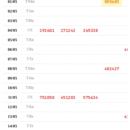
855683
01/05
T.Năm
-
-
-
02/05
T.Sáu
-
-
-
-
03/05
T.Bảy
-
-
-
-
192601
171242
265338
04/05
CN
-
05/05
T.Hai
-
-
-
-
48
06/05
T.Ba
-
-
-
-
07/05
T.Tư
-
-
-
-
482427
08/05
T.Năm
-
-
-
09/05
T.Sáu
-
-
-
-
10/05
T.Bảy
-
-
-
-
751050
451203
575634
11/05
CN
-
12/05
T.Hai
-
-
-
-
61
13/05
T.Ba
-
-
-
-
14/05
T.Tư
-
-
-
-