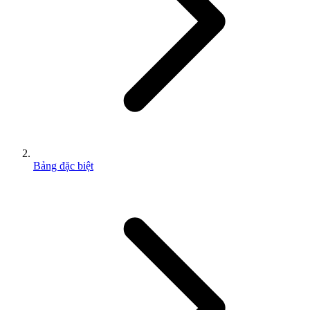
Bảng đặc biệt