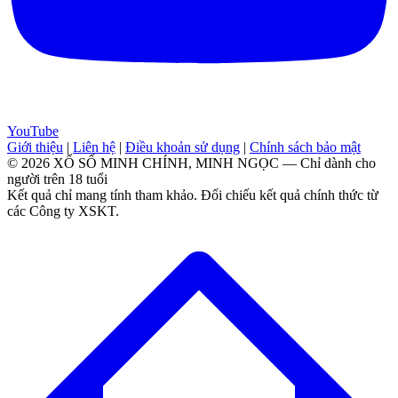
YouTube
Giới thiệu
|
Liên hệ
|
Điều khoản sử dụng
|
Chính sách bảo mật
© 2026 XỔ SỐ MINH CHÍNH, MINH NGỌC — Chỉ dành cho
người trên 18 tuổi
Kết quả chỉ mang tính tham khảo. Đối chiếu kết quả chính thức từ
các Công ty XSKT.