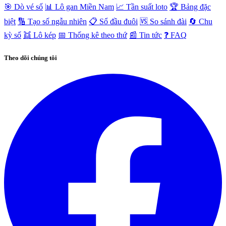
🎯 Dò vé số
📊 Lô gan Miền Nam
📈 Tần suất loto
🏆 Bảng đặc
biệt
🔢 Tạo số ngẫu nhiên
📋 Sổ đầu đuôi
🆚 So sánh đài
🔄 Chu
kỳ số
👯 Lô kép
📅 Thống kê theo thứ
📰 Tin tức
❓ FAQ
Theo dõi chúng tôi