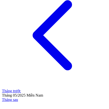
Tháng trước
Tháng 05/2025
Miền Nam
Tháng sau