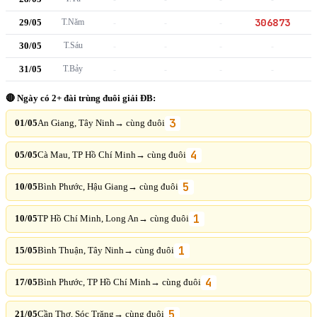
306873
29/05
T.Năm
-
-
-
30/05
T.Sáu
-
-
-
-
31/05
T.Bảy
-
-
-
-
🔴 Ngày có 2+ đài trùng đuôi giải ĐB:
3
01/05
An Giang, Tây Ninh
→ cùng đuôi
4
05/05
Cà Mau, TP Hồ Chí Minh
→ cùng đuôi
5
10/05
Bình Phước, Hậu Giang
→ cùng đuôi
1
10/05
TP Hồ Chí Minh, Long An
→ cùng đuôi
1
15/05
Bình Thuận, Tây Ninh
→ cùng đuôi
4
17/05
Bình Phước, TP Hồ Chí Minh
→ cùng đuôi
5
21/05
Cần Thơ, Sóc Trăng
→ cùng đuôi