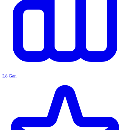
Lô Gan