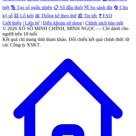
biệt
🔢 Tạo số ngẫu nhiên
📋 Sổ đầu đuôi
🆚 So sánh đài
🔄 Chu
kỳ số
👯 Lô kép
📅 Thống kê theo thứ
📰 Tin tức
❓ FAQ
Giới thiệu
|
Liên hệ
|
Điều khoản sử dụng
|
Chính sách bảo mật
© 2026 XỔ SỐ MINH CHÍNH, MINH NGỌC — Chỉ dành cho
người trên 18 tuổi
Kết quả chỉ mang tính tham khảo. Đối chiếu kết quả chính thức từ
các Công ty XSKT.