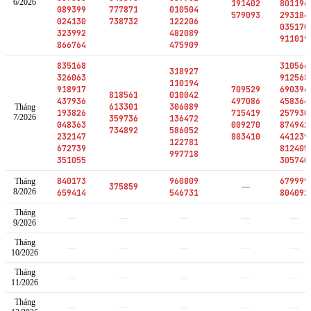
6/2026
191402
801196
089399
777871
010504
579093
293184
024130
738732
122206
035170
323992
482089
911019
866764
475909
835168
310566
318927
326063
912568
110194
918917
709529
690396
818561
010042
437936
497086
458364
613301
306089
Tháng
193826
715419
257930
7/2026
359736
136472
048363
009270
874942
734892
586052
232147
803410
441239
122781
672739
812405
997718
351055
305740
840173
960809
679999
Tháng
375859
—
8/2026
659414
546731
804092
Tháng
—
—
—
—
—
9/2026
Tháng
—
—
—
—
—
10/2026
Tháng
—
—
—
—
—
11/2026
Tháng
—
—
—
—
—