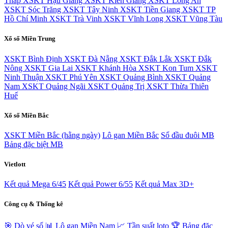
Tháp
XSKT Hậu Giang
XSKT Kiên Giang
XSKT Long An
XSKT Sóc Trăng
XSKT Tây Ninh
XSKT Tiền Giang
XSKT TP
Hồ Chí Minh
XSKT Trà Vinh
XSKT Vĩnh Long
XSKT Vũng Tàu
Xổ số Miền Trung
XSKT Bình Định
XSKT Đà Nẵng
XSKT Đắk Lắk
XSKT Đắk
Nông
XSKT Gia Lai
XSKT Khánh Hòa
XSKT Kon Tum
XSKT
Ninh Thuận
XSKT Phú Yên
XSKT Quảng Bình
XSKT Quảng
Nam
XSKT Quảng Ngãi
XSKT Quảng Trị
XSKT Thừa Thiên
Huế
Xổ số Miền Bắc
XSKT Miền Bắc (hằng ngày)
Lô gan Miền Bắc
Sổ đầu đuôi MB
Bảng đặc biệt MB
Vietlott
Kết quả Mega 6/45
Kết quả Power 6/55
Kết quả Max 3D+
Công cụ & Thống kê
🎯 Dò vé số
📊 Lô gan Miền Nam
📈 Tần suất loto
🏆 Bảng đặc