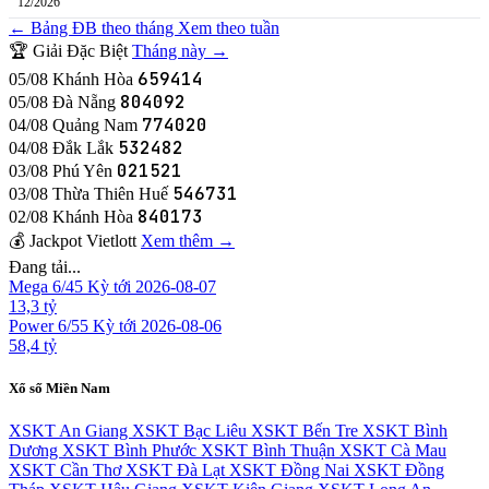
12/2026
← Bảng ĐB theo tháng
Xem theo tuần
🏆 Giải Đặc Biệt
Tháng này →
659414
05/08
Khánh Hòa
804092
05/08
Đà Nẵng
774020
04/08
Quảng Nam
532482
04/08
Đắk Lắk
021521
03/08
Phú Yên
546731
03/08
Thừa Thiên Huế
840173
02/08
Khánh Hòa
💰 Jackpot Vietlott
Xem thêm →
Đang tải...
Mega 6/45
Kỳ tới 2026-08-07
13,3 tỷ
Power 6/55
Kỳ tới 2026-08-06
58,4 tỷ
Xổ số Miền Nam
XSKT An Giang
XSKT Bạc Liêu
XSKT Bến Tre
XSKT Bình
Dương
XSKT Bình Phước
XSKT Bình Thuận
XSKT Cà Mau
XSKT Cần Thơ
XSKT Đà Lạt
XSKT Đồng Nai
XSKT Đồng