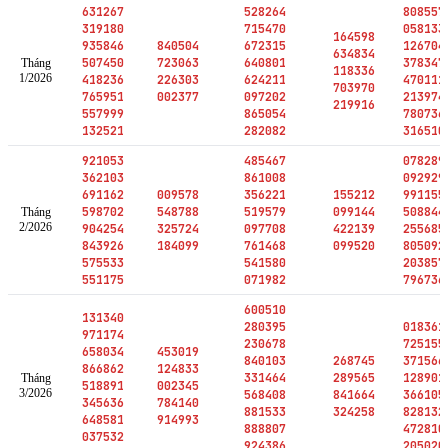
631267
528264
808557
319180
715470
058133
164598
935846
840504
672315
126704
634834
507450
723063
640801
378347
Tháng
118336
1/2026
418236
226303
624211
470111
703970
765951
002377
097202
213974
219916
557999
865054
780736
132521
282082
316510
921053
485467
078289
362103
861008
092929
691162
009578
356221
155212
991155
598702
548788
519579
099144
508844
Tháng
2/2026
904254
325724
097708
422139
255685
843926
184099
761468
099520
805092
575533
541580
203857
551175
071982
796736
600510
131340
280395
018361
971174
230678
725155
658034
453019
840103
268745
371566
866862
124833
331464
289565
128901
Tháng
518891
002345
3/2026
568408
841664
366105
345636
784140
881533
324258
828132
648581
914993
888807
472810
037532
924386
205020