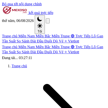
Bỏ qua tới nội dung chính
kết quả trực tiếp
thứ năm, 06/08/2026
Tối
Trang chủ
Miền Nam
Miền Bắc
Miền Trung
🔴 Trực Tiếp
Lô Gan
Tần Suất
So Sánh Đài
Đầu Đuôi
Dò Vé
⭐ Vietlott
Trang chủ
Miền Nam
Miền Bắc
Miền Trung
🔴 Trực Tiếp
Lô Gan
Tần Suất
So Sánh Đài
Đầu Đuôi
Dò Vé
⭐ Vietlott
Đang tải...
03:27:12
Trang chủ