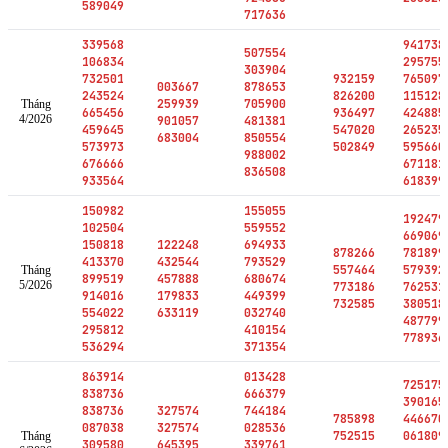
589049
717636
339568
941738
507554
106834
295755
303904
732501
932159
765097
003667
878653
243524
826200
115128
259939
705900
Tháng
665456
936497
424885
4/2026
901057
481381
459645
547020
265235
683004
850554
573973
502849
595660
988002
676666
671181
836508
933564
618399
150982
155055
192479
102504
559552
669069
150818
122248
694933
878266
781899
413370
432544
793529
557464
579392
Tháng
899519
457888
680674
5/2026
773186
762531
914016
179833
449399
732585
380518
554022
633119
032740
487799
295812
410154
778936
536294
371354
863914
013428
725175
838736
666379
390165
838736
327574
744184
785898
446670
087038
327574
028536
752515
061809
Tháng
309580
645395
339761