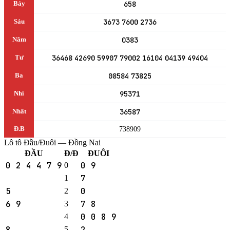
Bảy
658
Sáu
3673
7600
2736
Năm
0383
Tư
36468
42690
59907
79002
16104
04139
49404
Ba
08584
73825
Nhì
95371
Nhất
36587
Đ.B
738909
Lô tô Đầu/Đuôi — Đồng Nai
ĐẦU
Đ/Đ
ĐUÔI
0 2 4 4 7 9
0 9
0
7
1
5
0
2
6 9
7 8
3
0 0 8 9
4
8
2
5