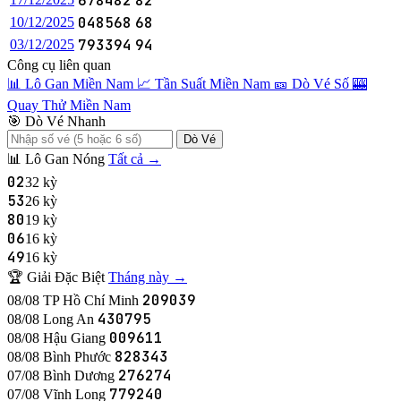
678482
82
048568
68
10/12/2025
793394
94
03/12/2025
Công cụ liên quan
📊 Lô Gan Miền Nam
📈 Tần Suất Miền Nam
🎫 Dò Vé Số
🎰
Quay Thử Miền Nam
🎯 Dò Vé Nhanh
Dò Vé
📊 Lô Gan Nóng
Tất cả →
02
32 kỳ
53
26 kỳ
80
19 kỳ
06
16 kỳ
49
16 kỳ
🏆 Giải Đặc Biệt
Tháng này →
209039
08/08
TP Hồ Chí Minh
430795
08/08
Long An
009611
08/08
Hậu Giang
828343
08/08
Bình Phước
276274
07/08
Bình Dương
779240
07/08
Vĩnh Long