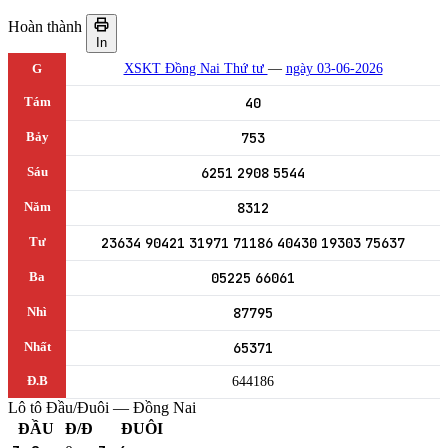
Hoàn thành
In
G
XSKT Đồng Nai Thứ tư
—
ngày 03-06-2026
Tám
40
Bảy
753
Sáu
6251
2908
5544
Năm
8312
Tư
23634
90421
31971
71186
40430
19303
75637
Ba
05225
66061
Nhì
87795
Nhất
65371
Đ.B
644186
Lô tô Đầu/Đuôi — Đồng Nai
ĐẦU
Đ/Đ
ĐUÔI