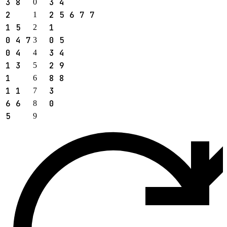
3 8
3 4
0
2
2 5 6 7 7
1
1 5
1
2
0 4 7
0 5
3
0 4
3 4
4
1 3
2 9
5
1
8 8
6
1 1
3
7
6 6
0
8
5
9