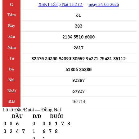
G
XSKT Đồng Nai Thứ tư
—
ngày 24-06-2026
Tám
61
Bảy
383
Sáu
2184
5510
6000
Năm
2617
Tư
82370
33300
94093
80059
94271
75481
85112
Ba
61806
85880
Nhì
93287
Nhất
67937
Đ.B
162714
Lô tô Đầu/Đuôi — Đồng Nai
ĐẦU
Đ/Đ
ĐUÔI
0 0 6
0 0 1 7 8
0
0 2 4 7
6 7 8
1
2