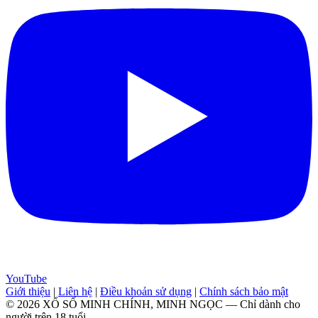
YouTube
Giới thiệu
|
Liên hệ
|
Điều khoản sử dụng
|
Chính sách bảo mật
© 2026 XỔ SỐ MINH CHÍNH, MINH NGỌC — Chỉ dành cho
người trên 18 tuổi