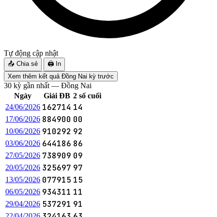
Tự động cập nhật
📤 Chia sẻ
🖨️ In
Xem thêm kết quả Đồng Nai kỳ trước
30 kỳ gần nhất — Đồng Nai
Ngày
Giải ĐB
2 số cuối
162714
14
24/06/2026
884900
00
17/06/2026
910292
92
10/06/2026
644186
86
03/06/2026
738909
09
27/05/2026
325697
97
20/05/2026
077915
15
13/05/2026
934311
11
06/05/2026
537291
91
29/04/2026
324163
63
22/04/2026