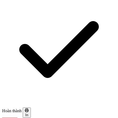
Hoàn thành
In