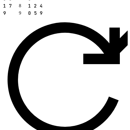
1 7
1 2 4
8
9
0 5 9
9