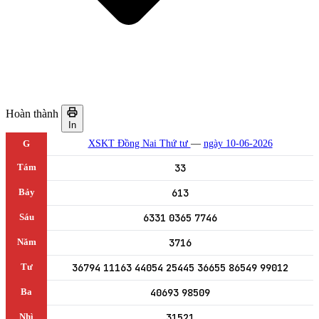
Hoàn thành
In
G
XSKT Đồng Nai Thứ tư
—
ngày 10-06-2026
Tám
33
Bảy
613
Sáu
6331
0365
7746
Năm
3716
Tư
36794
11163
44054
25445
36655
86549
99012
Ba
40693
98509
Nhì
31521