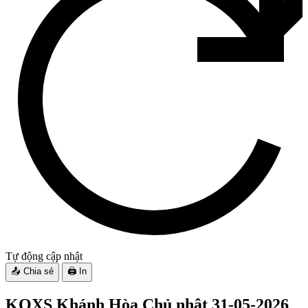
Tự động cập nhật
📤 Chia sẻ
🖨️ In
KQXS Khánh Hòa
Chủ nhật 31-05-2026