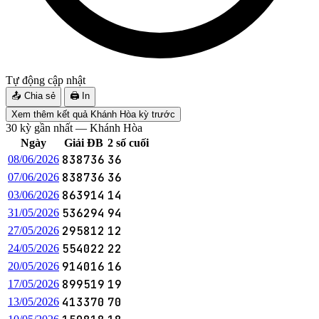
Tự động cập nhật
📤 Chia sẻ
🖨️ In
Xem thêm kết quả Khánh Hòa kỳ trước
30 kỳ gần nhất — Khánh Hòa
Ngày
Giải ĐB
2 số cuối
838736
36
08/06/2026
838736
36
07/06/2026
863914
14
03/06/2026
536294
94
31/05/2026
295812
12
27/05/2026
554022
22
24/05/2026
914016
16
20/05/2026
899519
19
17/05/2026
413370
70
13/05/2026