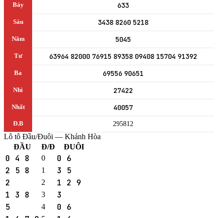
Bảy
633
Sáu
3438
8260
5218
Năm
5045
Tư
63964
82000
76915
89358
09408
15704
91392
Ba
69556
90651
Nhì
27422
Nhất
40057
Đ.B
295812
Lô tô Đầu/Đuôi — Khánh Hòa
ĐẦU
Đ/Đ
ĐUÔI
0 4 8
0 6
0
2 5 8
3 5
1
2
1 2 9
2
1 3 8
3
3
5
0 6
4