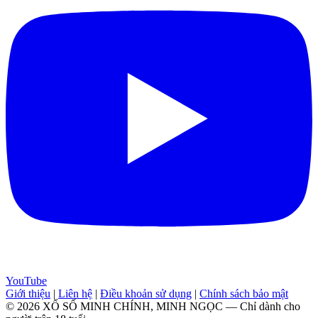
YouTube
Giới thiệu
|
Liên hệ
|
Điều khoản sử dụng
|
Chính sách bảo mật
© 2026 XỔ SỐ MINH CHÍNH, MINH NGỌC — Chỉ dành cho