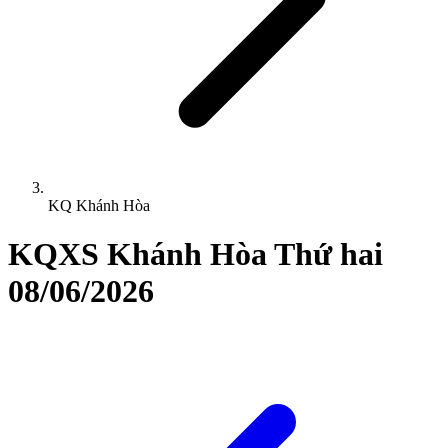
KQ Khánh Hòa
KQXS Khánh Hòa Thứ hai
08/06/2026