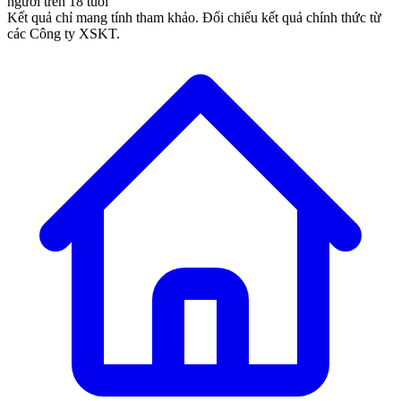
người trên 18 tuổi
Kết quả chỉ mang tính tham khảo. Đối chiếu kết quả chính thức từ
các Công ty XSKT.