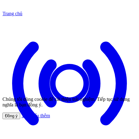
Trang chủ
Chúng tôi dùng cookie để cải thiện trải nghiệm. Tiếp tục sử dụng
nghĩa là bạn đồng ý.
Tìm hiểu thêm
Đồng ý