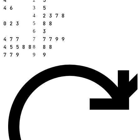
4
5
4 6
5
3
2 3 7 8
4
0 2 3
8 8
5
3
6
4 7 7
7 7 9 9
7
4 5 5 8 8
8 8
8
7 7 9
9
9