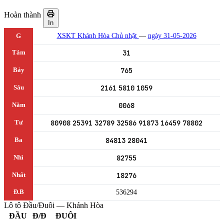
Hoàn thành
In
G
XSKT Khánh Hòa Chủ nhật
—
ngày 31-05-2026
Tám
31
Bảy
765
Sáu
2161
5810
1059
Năm
0068
Tư
80908
25391
32789
32586
91873
16459
78802
Ba
84813
28041
Nhì
82755
Nhất
18276
Đ.B
536294
Lô tô Đầu/Đuôi — Khánh Hòa
ĐẦU
Đ/Đ
ĐUÔI