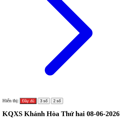
Hiển thị:
Đầy đủ
3 số
2 số
KQXS Khánh Hòa
Thứ hai 08-06-2026