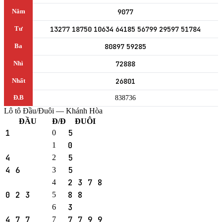
Năm
9077
Tư
13277
18750
10634
64185
56799
29597
51784
Ba
80897
59285
Nhì
72888
Nhất
26801
Đ.B
838736
Lô tô Đầu/Đuôi — Khánh Hòa
ĐẦU
Đ/Đ
ĐUÔI
1
5
0
0
1
4
5
2
4 6
5
3
2 3 7 8
4
0 2 3
8 8
5
3
6
4 7 7
7 7 9 9
7