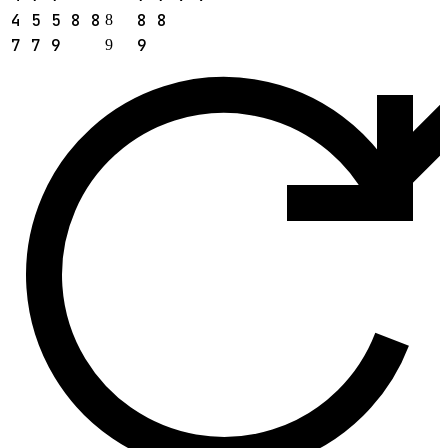
4 5 5 8 8
8 8
8
7 7 9
9
9