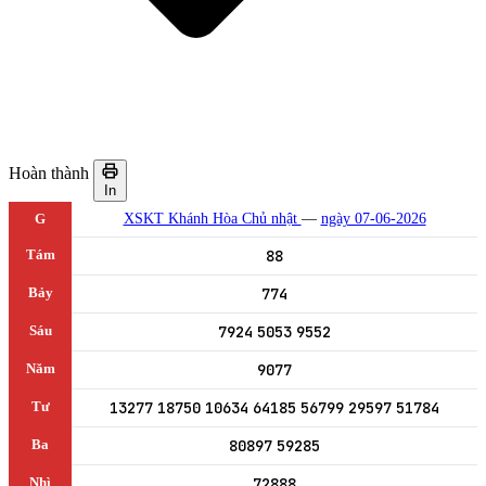
Hoàn thành
In
G
XSKT Khánh Hòa Chủ nhật
—
ngày 07-06-2026
Tám
88
Bảy
774
Sáu
7924
5053
9552
Năm
9077
Tư
13277
18750
10634
64185
56799
29597
51784
Ba
80897
59285
Nhì
72888