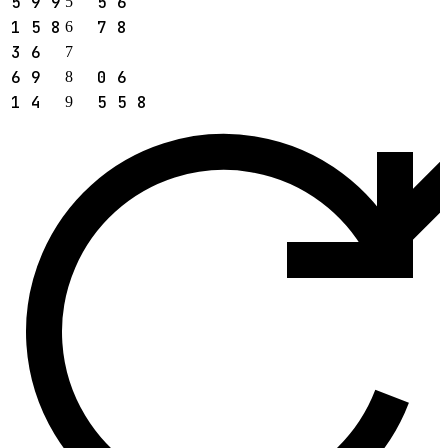
5 9 9
5 6
5
1 5 8
7 8
6
3 6
7
6 9
0 6
8
1 4
5 5 8
9