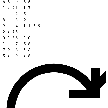
6 6
6 6
0
1 4 4
1 7
1
5
2
8
9
3
9
1 1 5 9
4
2 4 7
5
0 0 8
0 0
6
1
5 8
7
7 9
3 6
8
3 4
4 8
9