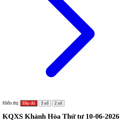
Hiển thị:
Đầy đủ
3 số
2 số
KQXS Khánh Hòa
Thứ tư 10-06-2026