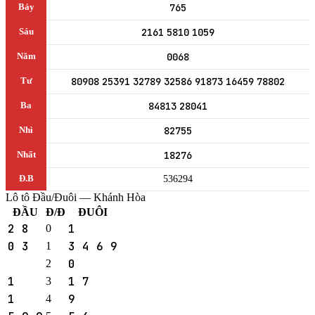
Bảy
765
Sáu
2161
5810
1059
Năm
0068
Tư
80908
25391
32789
32586
91873
16459
78802
Ba
84813
28041
Nhì
82755
Nhất
18276
Đ.B
536294
Lô tô Đầu/Đuôi — Khánh Hòa
ĐẦU
Đ/Đ
ĐUÔI
2 8
1
0
0 3
3 4 6 9
1
0
2
1
1 7
3
1
9
4