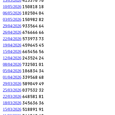
413370
70
13/05/2026
150818
18
10/05/2026
102504
04
06/05/2026
150982
82
03/05/2026
933564
64
29/04/2026
676666
66
26/04/2026
573973
73
22/04/2026
459645
45
19/04/2026
665456
56
15/04/2026
243524
24
12/04/2026
732501
01
08/04/2026
106834
34
05/04/2026
339568
68
01/04/2026
589049
49
29/03/2026
037532
32
25/03/2026
648581
81
22/03/2026
345636
36
18/03/2026
518891
91
15/03/2026