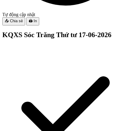
Tự động cập nhật
📤 Chia sẻ
🖨️ In
KQXS Sóc Trăng
Thứ tư 17-06-2026