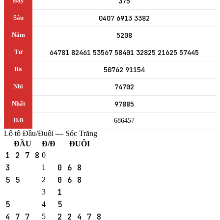
Bảy
375
Sáu
0407
6913
3382
Năm
5208
Tư
64781
82461
53567
58401
32825
21625
57445
Ba
50762
91154
Nhì
74702
Nhất
97885
Đ.B
686457
Lô tô Đầu/Đuôi — Sóc Trăng
ĐẦU
Đ/Đ
ĐUÔI
1 2 7 8
0
3
0 6 8
1
5 5
0 6 8
2
1
3
5
5
4
4 7 7
2 2 4 7 8
5