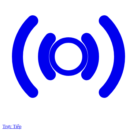
Trực Tiếp