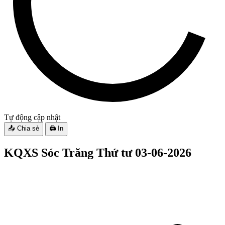
Tự động cập nhật
📤 Chia sẻ
🖨️ In
KQXS Sóc Trăng
Thứ tư 03-06-2026