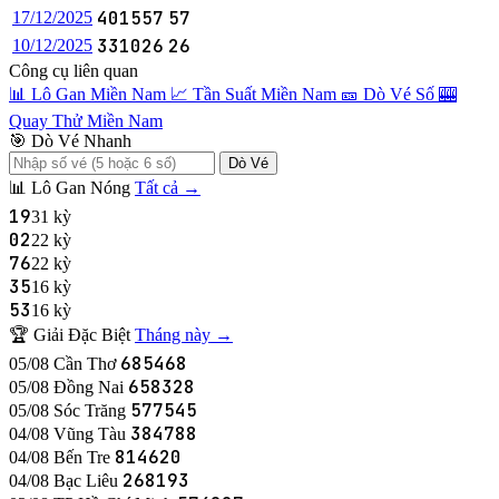
401557
57
17/12/2025
331026
26
10/12/2025
Công cụ liên quan
📊 Lô Gan Miền Nam
📈 Tần Suất Miền Nam
🎫 Dò Vé Số
🎰
Quay Thử Miền Nam
🎯 Dò Vé Nhanh
Dò Vé
📊 Lô Gan Nóng
Tất cả →
19
31 kỳ
02
22 kỳ
76
22 kỳ
35
16 kỳ
53
16 kỳ
🏆 Giải Đặc Biệt
Tháng này →
685468
05/08
Cần Thơ
658328
05/08
Đồng Nai
577545
05/08
Sóc Trăng
384788
04/08
Vũng Tàu
814620
04/08
Bến Tre
268193
04/08
Bạc Liêu