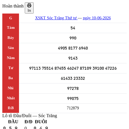
Hoàn thành
In
G
XSKT Sóc Trăng Thứ tư
—
ngày 10-06-2026
Tám
54
Bảy
990
Sáu
4905
8177
6940
Năm
9143
Tư
97113
75514
87455
46247
87109
39100
47226
Ba
61433
23332
Nhì
97278
Nhất
99075
Đ.B
712879
Lô tô Đầu/Đuôi — Sóc Trăng
ĐẦU
Đ/Đ
ĐUÔI
0 5 9
0 4 9
0