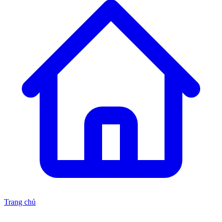
Trang chủ