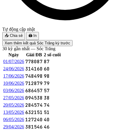
Tự động cập nhật
📤 Chia sẻ
🖨️ In
Xem thêm kết quả Sóc Trăng kỳ trước
30 kỳ gần nhất — Sóc Trăng
Ngày
Giải ĐB
2 số cuối
778087
87
01/07/2026
314160
60
24/06/2026
748498
98
17/06/2026
712879
79
10/06/2026
686457
57
03/06/2026
094538
38
27/05/2026
284574
74
20/05/2026
632151
51
13/05/2026
127240
40
06/05/2026
381546
46
29/04/2026