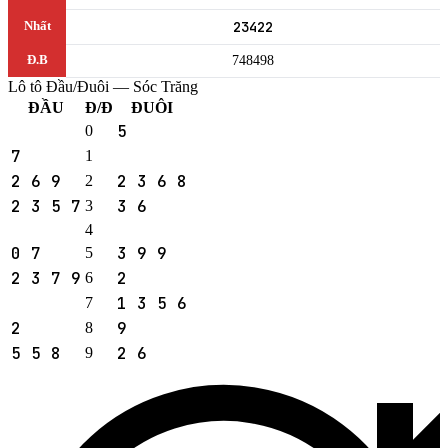
Nhất
23422
Đ.B
748498
Lô tô Đầu/Đuôi — Sóc Trăng
ĐẦU
Đ/Đ
ĐUÔI
5
0
7
1
2 6 9
2 3 6 8
2
2 3 5 7
3 6
3
4
0 7
3 9 9
5
2 3 7 9
2
6
1 3 5 6
7
2
9
8
5 5 8
2 6
9