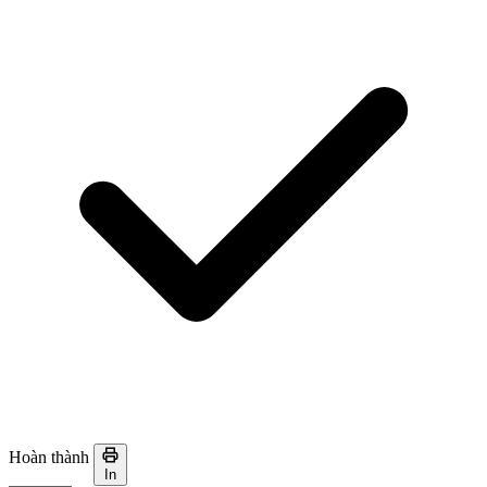
Hoàn thành
In