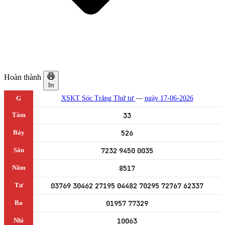
Hoàn thành
In
G
XSKT Sóc Trăng Thứ tư
—
ngày 17-06-2026
Tám
33
Bảy
526
Sáu
7232
9450
0035
Năm
8517
Tư
03769
30462
27195
04482
70295
72767
62337
Ba
01957
77329
Nhì
10063