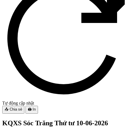
Tự động cập nhật
📤 Chia sẻ
🖨️ In
KQXS Sóc Trăng
Thứ tư 10-06-2026