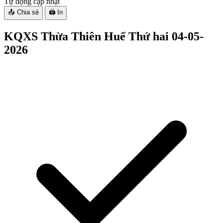
Tự động cập nhật
📤 Chia sẻ
🖨️ In
KQXS Thừa Thiên Huế
Thứ hai 04-05-
2026