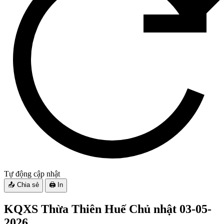
Tự động cập nhật
📤 Chia sẻ
🖨️ In
KQXS Thừa Thiên Huế
Chủ nhật 03-05-
2026