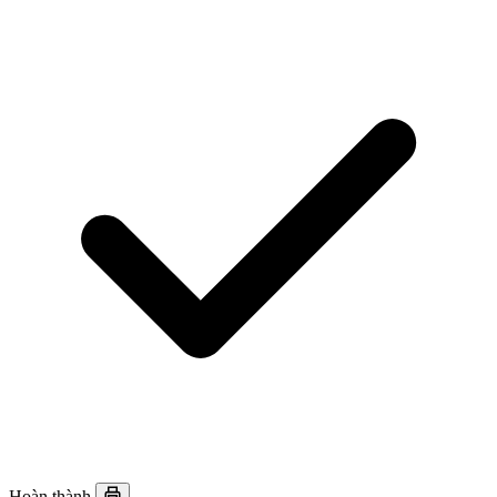
Hoàn thành