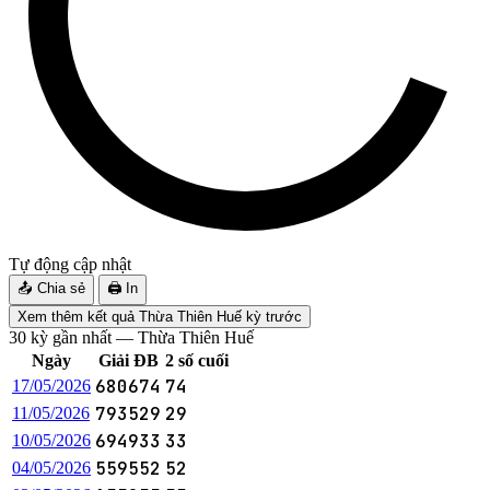
Tự động cập nhật
📤 Chia sẻ
🖨️ In
Xem thêm kết quả Thừa Thiên Huế kỳ trước
30 kỳ gần nhất — Thừa Thiên Huế
Ngày
Giải ĐB
2 số cuối
680674
74
17/05/2026
793529
29
11/05/2026
694933
33
10/05/2026
559552
52
04/05/2026