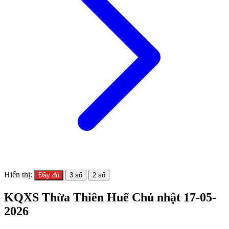
Hiển thị:
Đầy đủ
3 số
2 số
KQXS Thừa Thiên Huế
Chủ nhật 17-05-
2026