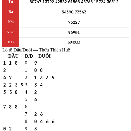
Tư
80767
13792
42532
01508
43768
15724
30512
Ba
54590
73543
Nhì
73227
Nhất
96901
Đ.B
694933
Lô tô Đầu/Đuôi — Thừa Thiên Huế
ĐẦU
Đ/Đ
ĐUÔI
1 1 8
9
0
2
0 0
1
4 7
1 3 3 9
2
2 2 3 9
3 4
3
3 5 8
2
4
4
5
7 8 8
6
2 6
7
0 4 6 6
8
0 2
3
9