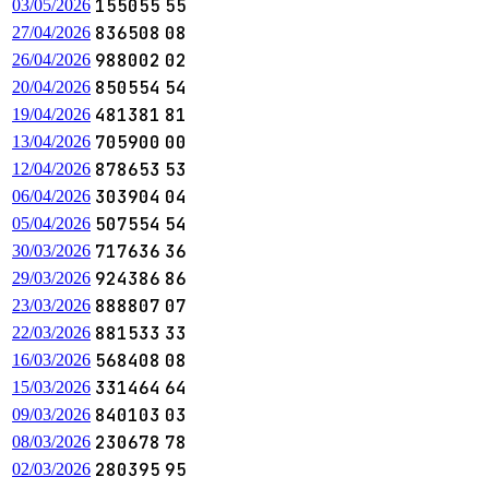
155055
55
03/05/2026
836508
08
27/04/2026
988002
02
26/04/2026
850554
54
20/04/2026
481381
81
19/04/2026
705900
00
13/04/2026
878653
53
12/04/2026
303904
04
06/04/2026
507554
54
05/04/2026
717636
36
30/03/2026
924386
86
29/03/2026
888807
07
23/03/2026
881533
33
22/03/2026
568408
08
16/03/2026
331464
64
15/03/2026
840103
03
09/03/2026
230678
78
08/03/2026
280395
95
02/03/2026