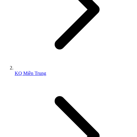
KQ Miền Trung