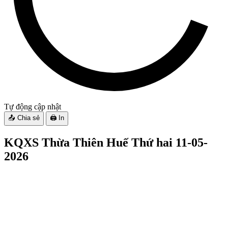
Tự động cập nhật
📤 Chia sẻ
🖨️ In
KQXS Thừa Thiên Huế
Thứ hai 11-05-
2026