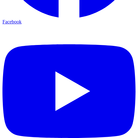
Facebook