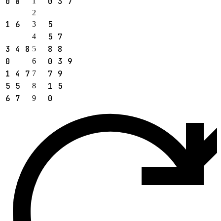
0 8
0 3 7
1
2
1 6
5
3
5 7
4
3 4 8
8 8
5
0
0 3 9
6
1 4 7
7 9
7
5 5
1 5
8
6 7
0
9