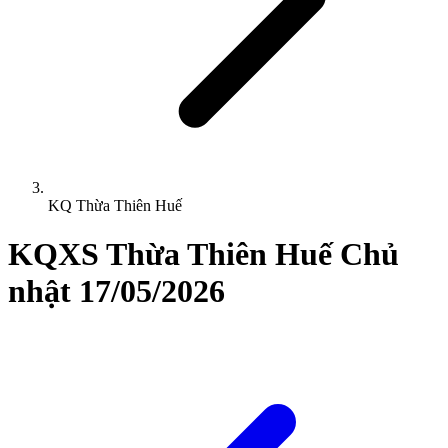
KQ Thừa Thiên Huế
KQXS Thừa Thiên Huế Chủ
nhật 17/05/2026