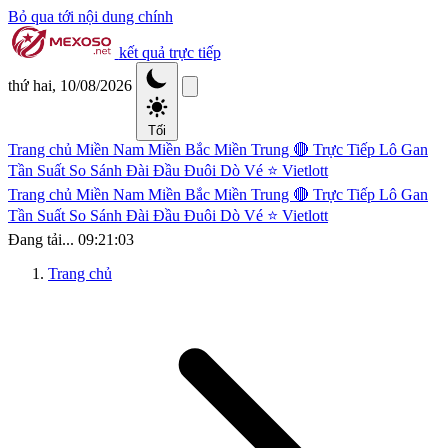
Bỏ qua tới nội dung chính
kết quả trực tiếp
thứ hai, 10/08/2026
Tối
Trang chủ
Miền Nam
Miền Bắc
Miền Trung
🔴 Trực Tiếp
Lô Gan
Tần Suất
So Sánh Đài
Đầu Đuôi
Dò Vé
⭐ Vietlott
Trang chủ
Miền Nam
Miền Bắc
Miền Trung
🔴 Trực Tiếp
Lô Gan
Tần Suất
So Sánh Đài
Đầu Đuôi
Dò Vé
⭐ Vietlott
Đang tải...
09:21:04
Trang chủ