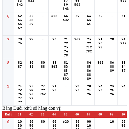
53
522
57
55
522
542
59
502
543
6
62
62
-
612
66
69
63
62
-
61
63
68
602
64
64
69
65
69
7
70
75
-
73
71
762
73
71
78
74
76
72
77
73
712
73
752
78
74
792
79
8
82
80
80
88
81
-
84
862
86
81
87
86
88
863
83
85
88
84
85
86
89
87
87
88
892
89
9
91
92
97
91
-
90
90
93
94
93
92
95
99
96
96
91
96
95
96
96
942
96
96
97
97
99
Bảng Đuôi (chữ số hàng đơn vị)
Đuôi
01
02
03
04
05
06
07
08
09
10
0
10
20
80
00
620
30
00
-
10
20
50
50
10
80
10
50