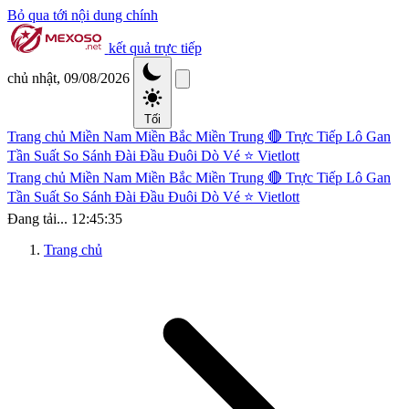
Bỏ qua tới nội dung chính
kết quả trực tiếp
chủ nhật, 09/08/2026
Tối
Trang chủ
Miền Nam
Miền Bắc
Miền Trung
🔴 Trực Tiếp
Lô Gan
Tần Suất
So Sánh Đài
Đầu Đuôi
Dò Vé
⭐ Vietlott
Trang chủ
Miền Nam
Miền Bắc
Miền Trung
🔴 Trực Tiếp
Lô Gan
Tần Suất
So Sánh Đài
Đầu Đuôi
Dò Vé
⭐ Vietlott
Đang tải...
12:45:35
Trang chủ