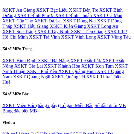
XSKT An Giang
XSKT Bạc Liêu
XSKT Bến Tre
XSKT Bình
Dương
XSKT Bình Phước
XSKT Bình Thuận
XSKT Cà Mau
XSKT Cần Thơ
XSKT Đà Lạt
XSKT Đồng Nai
XSKT Đồng
Tháp
XSKT Hậu Giang
XSKT Kiên Giang
XSKT Long An
XSKT Sóc Trăng
XSKT Tây Ninh
XSKT Tiền Giang
XSKT TP
Hồ Chí Minh
XSKT Trà Vinh
XSKT Vĩnh Long
XSKT Vũng Tàu
Xổ số Miền Trung
XSKT Bình Định
XSKT Đà Nẵng
XSKT Đắk Lắk
XSKT Đắk
Nông
XSKT Gia Lai
XSKT Khánh Hòa
XSKT Kon Tum
XSKT
Ninh Thuận
XSKT Phú Yên
XSKT Quảng Bình
XSKT Quảng
Nam
XSKT Quảng Ngãi
XSKT Quảng Trị
XSKT Thừa Thiên
Huế
Xổ số Miền Bắc
XSKT Miền Bắc (hằng ngày)
Lô gan Miền Bắc
Sổ đầu đuôi MB
Bảng đặc biệt MB
Vietlott