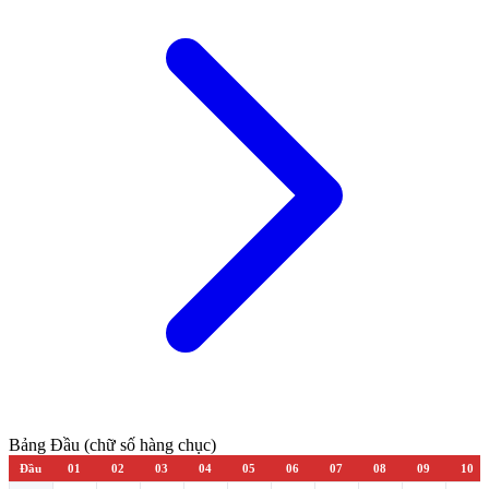
Bảng Đầu (chữ số hàng chục)
Đầu
01
02
03
04
05
06
07
08
09
10