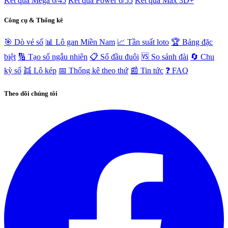
Kết quả Mega 6/45
Kết quả Power 6/55
Kết quả Max 3D+
Công cụ & Thống kê
🎯 Dò vé số
📊 Lô gan Miền Nam
📈 Tần suất loto
🏆 Bảng đặc
biệt
🔢 Tạo số ngẫu nhiên
📋 Sổ đầu đuôi
🆚 So sánh đài
🔄 Chu
kỳ số
👯 Lô kép
📅 Thống kê theo thứ
📰 Tin tức
❓ FAQ
Theo dõi chúng tôi