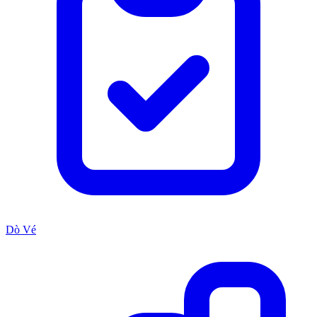
Dò Vé