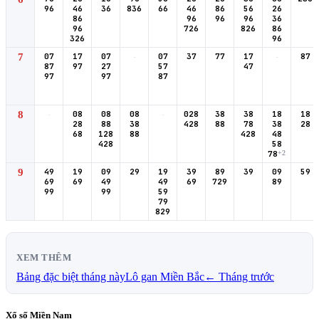
96
46
36
836
66
46
86
56
26
86
96
96
96
36
96
726
826
86
326
96
7
07
17
07
-
07
37
77
17
-
87
87
97
27
57
47
97
97
87
8
-
08
08
08
-
028
38
38
18
18
28
88
38
428
88
78
38
28
68
128
88
428
48
428
58
78
+2
9
49
19
09
29
19
39
89
39
09
59
69
69
49
49
69
729
89
99
99
59
79
829
XEM THÊM
Bảng đặc biệt tháng này
Lô gan Miền Bắc
← Tháng trước
Xổ số Miền Nam