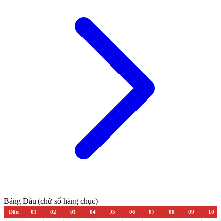
Bảng Đầu (chữ số hàng chục)
Đầu
01
02
03
04
05
06
07
08
09
10