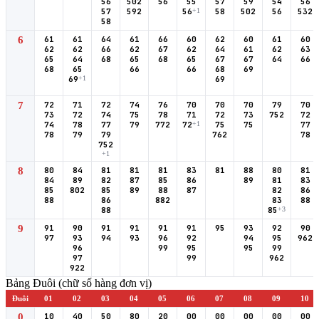
56
502
56
55
57
59
54
56
57
592
56
+1
58
502
56
532
58
6
61
61
64
61
66
60
62
60
61
60
62
62
66
62
67
62
64
61
62
63
65
64
68
65
68
65
67
67
64
66
68
65
66
66
68
69
69
+1
69
7
72
71
72
74
76
70
70
70
79
70
73
72
74
75
78
71
72
73
752
72
74
78
77
79
772
72
+1
75
75
77
78
79
79
762
78
752
+1
8
80
84
81
81
81
83
81
88
80
81
84
89
82
87
85
86
89
81
83
85
802
85
89
88
87
82
86
88
86
882
83
88
88
85
+3
9
91
90
91
91
91
91
95
93
92
90
97
93
94
93
96
92
94
95
962
96
99
95
95
99
97
99
962
922
Bảng Đuôi (chữ số hàng đơn vị)
Đuôi
01
02
03
04
05
06
07
08
09
10
0
10
40
50
80
20
00
00
00
00
00