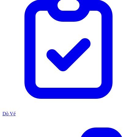
Dò Vé