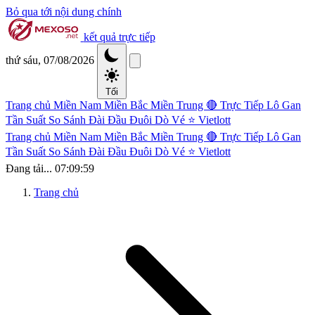
Bỏ qua tới nội dung chính
kết quả trực tiếp
thứ sáu, 07/08/2026
Tối
Trang chủ
Miền Nam
Miền Bắc
Miền Trung
🔴 Trực Tiếp
Lô Gan
Tần Suất
So Sánh Đài
Đầu Đuôi
Dò Vé
⭐ Vietlott
Trang chủ
Miền Nam
Miền Bắc
Miền Trung
🔴 Trực Tiếp
Lô Gan
Tần Suất
So Sánh Đài
Đầu Đuôi
Dò Vé
⭐ Vietlott
Đang tải...
07:09:59
Trang chủ