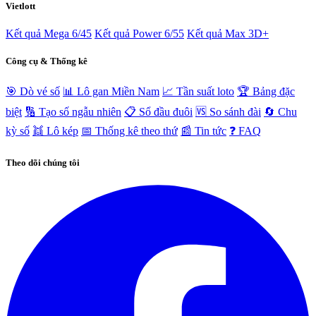
Vietlott
Kết quả Mega 6/45
Kết quả Power 6/55
Kết quả Max 3D+
Công cụ & Thống kê
🎯 Dò vé số
📊 Lô gan Miền Nam
📈 Tần suất loto
🏆 Bảng đặc
biệt
🔢 Tạo số ngẫu nhiên
📋 Sổ đầu đuôi
🆚 So sánh đài
🔄 Chu
kỳ số
👯 Lô kép
📅 Thống kê theo thứ
📰 Tin tức
❓ FAQ
Theo dõi chúng tôi