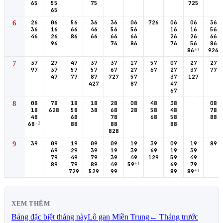
65
55
75
725
65
6
26
06
56
36
36
06
726
06
06
36
36
16
66
46
56
56
16
16
56
46
26
86
66
66
66
26
26
66
96
76
86
76
56
86
86
+1
926
7
37
27
47
37
37
17
57
07
27
27
97
37
57
57
67
27
67
27
37
77
47
77
87
727
57
37
127
427
87
47
67
8
08
78
18
18
28
08
48
38
-
08
18
628
58
38
68
28
58
48
78
48
68
78
68
58
88
68
+2
88
88
88
828
9
39
09
19
09
09
19
39
09
19
89
69
29
39
19
39
69
19
39
79
49
79
39
49
129
59
49
89
79
89
49
59
+1
69
79
729
529
99
89
89
+1
XEM THÊM
Bảng đặc biệt tháng này
Lô gan Miền Trung
← Tháng trước