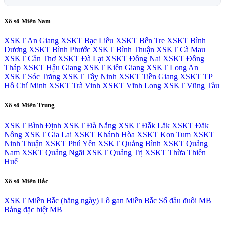
Xổ số Miền Nam
XSKT An Giang
XSKT Bạc Liêu
XSKT Bến Tre
XSKT Bình
Dương
XSKT Bình Phước
XSKT Bình Thuận
XSKT Cà Mau
XSKT Cần Thơ
XSKT Đà Lạt
XSKT Đồng Nai
XSKT Đồng
Tháp
XSKT Hậu Giang
XSKT Kiên Giang
XSKT Long An
XSKT Sóc Trăng
XSKT Tây Ninh
XSKT Tiền Giang
XSKT TP
Hồ Chí Minh
XSKT Trà Vinh
XSKT Vĩnh Long
XSKT Vũng Tàu
Xổ số Miền Trung
XSKT Bình Định
XSKT Đà Nẵng
XSKT Đắk Lắk
XSKT Đắk
Nông
XSKT Gia Lai
XSKT Khánh Hòa
XSKT Kon Tum
XSKT
Ninh Thuận
XSKT Phú Yên
XSKT Quảng Bình
XSKT Quảng
Nam
XSKT Quảng Ngãi
XSKT Quảng Trị
XSKT Thừa Thiên
Huế
Xổ số Miền Bắc
XSKT Miền Bắc (hằng ngày)
Lô gan Miền Bắc
Sổ đầu đuôi MB
Bảng đặc biệt MB