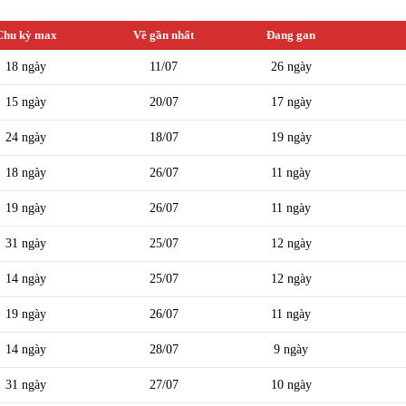
Chu kỳ max
Về gần nhất
Đang gan
18 ngày
11/07
26 ngày
15 ngày
20/07
17 ngày
24 ngày
18/07
19 ngày
18 ngày
26/07
11 ngày
19 ngày
26/07
11 ngày
31 ngày
25/07
12 ngày
14 ngày
25/07
12 ngày
19 ngày
26/07
11 ngày
14 ngày
28/07
9 ngày
31 ngày
27/07
10 ngày