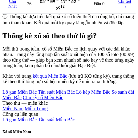
03
09
17
62
Chủ
Chi tiết
26
Đầu 0
Nhật
→
12
69
ⓘ Thống kê dựa trên kết quả xổ số kiến thiết đã công bố, chỉ mang
tính tham khảo. Kết quả mỗi kỳ quay là ngẫu nhiên và độc lập.
Thống kê xổ số theo thứ là gì?
Mỗi thứ trong tuần, xổ số Miền Bắc có lịch quay với các đài khác
nhau. Trang này tổng hợp tần suất xuất hiện của 100 số loto (00-99)
theo từng thứ — giúp bạn xem nhanh số nào hay về theo từng ngày
trong tuần, kèm phân bố đầu/đuôi giải Đặc Biệt.
Khác với trang
kết quả Miền Bắc
(lưu trữ KQ từng kỳ), trang thống
kê theo thứ tổng hợp số liệu nhiều kỳ để nhìn ra xu hướng.
Lô gan Miền Bắc
Tần suất Miền Bắc
Lô kép Miền Bắc
So sánh đài
Miền Bắc
Chu kỳ số Miền Bắc
Theo thứ — miền khác
Miền Nam
Miền Trung
Công cụ liên quan
Lô gan Miền Bắc
Tần suất Miền Bắc
Xổ số Miền Nam