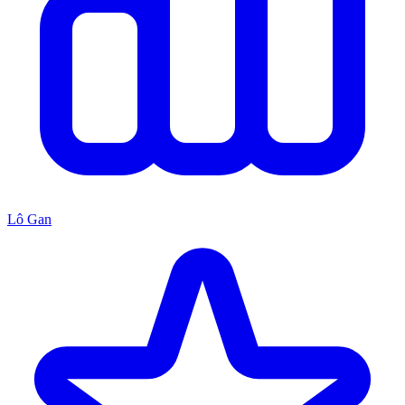
Lô Gan