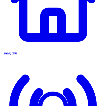
Trang chủ