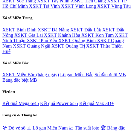
XSKT Sóc Trăng
XSKT Tây Ninh
XSKT Tiền Giang
XSKT TP
Hồ Chí Minh
XSKT Trà Vinh
XSKT Vĩnh Long
XSKT Vũng Tàu
Xổ số Miền Trung
XSKT Bình Định
XSKT Đà Nẵng
XSKT Đắk Lắk
XSKT Đắk
Nông
XSKT Gia Lai
XSKT Khánh Hòa
XSKT Kon Tum
XSKT
Ninh Thuận
XSKT Phú Yên
XSKT Quảng Bình
XSKT Quảng
Nam
XSKT Quảng Ngãi
XSKT Quảng Trị
XSKT Thừa Thiên
Huế
Xổ số Miền Bắc
XSKT Miền Bắc (hằng ngày)
Lô gan Miền Bắc
Sổ đầu đuôi MB
Bảng đặc biệt MB
Vietlott
Kết quả Mega 6/45
Kết quả Power 6/55
Kết quả Max 3D+
Công cụ & Thống kê
🎯 Dò vé số
📊 Lô gan Miền Nam
📈 Tần suất loto
🏆 Bảng đặc