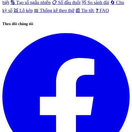
biệt
🔢 Tạo số ngẫu nhiên
📋 Sổ đầu đuôi
🆚 So sánh đài
🔄 Chu
kỳ số
👯 Lô kép
📅 Thống kê theo thứ
📰 Tin tức
❓ FAQ
Theo dõi chúng tôi