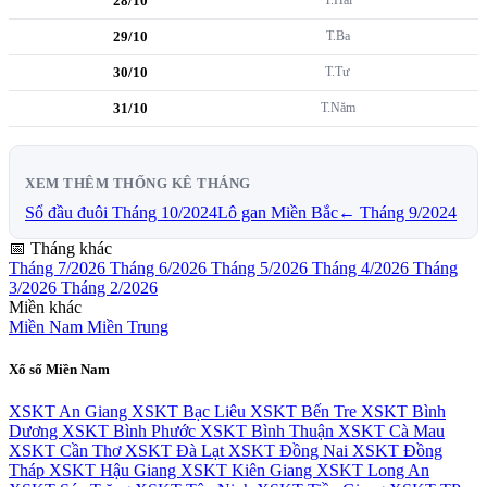
28/10
29/10
T.Ba
30/10
T.Tư
31/10
T.Năm
XEM THÊM THỐNG KÊ THÁNG
Sổ đầu đuôi Tháng 10/2024
Lô gan Miền Bắc
← Tháng 9/2024
📅 Tháng khác
Tháng 7/2026
Tháng 6/2026
Tháng 5/2026
Tháng 4/2026
Tháng
3/2026
Tháng 2/2026
Miền khác
Miền Nam
Miền Trung
Xổ số Miền Nam
XSKT An Giang
XSKT Bạc Liêu
XSKT Bến Tre
XSKT Bình
Dương
XSKT Bình Phước
XSKT Bình Thuận
XSKT Cà Mau
XSKT Cần Thơ
XSKT Đà Lạt
XSKT Đồng Nai
XSKT Đồng
Tháp
XSKT Hậu Giang
XSKT Kiên Giang
XSKT Long An