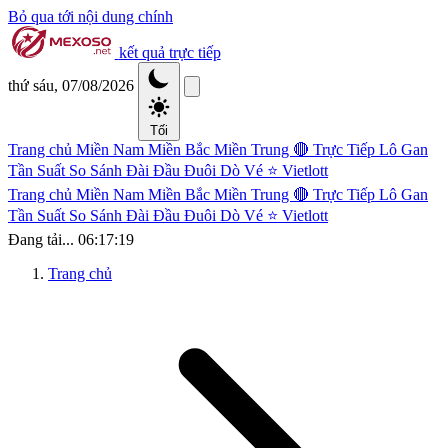
Bỏ qua tới nội dung chính
kết quả trực tiếp
thứ sáu, 07/08/2026
Tối
Trang chủ
Miền Nam
Miền Bắc
Miền Trung
🔴 Trực Tiếp
Lô Gan
Tần Suất
So Sánh Đài
Đầu Đuôi
Dò Vé
⭐ Vietlott
Trang chủ
Miền Nam
Miền Bắc
Miền Trung
🔴 Trực Tiếp
Lô Gan
Tần Suất
So Sánh Đài
Đầu Đuôi
Dò Vé
⭐ Vietlott
Đang tải...
06:17:19
Trang chủ