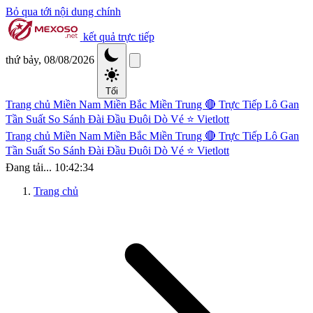
Bỏ qua tới nội dung chính
kết quả trực tiếp
thứ bảy, 08/08/2026
Tối
Trang chủ
Miền Nam
Miền Bắc
Miền Trung
🔴 Trực Tiếp
Lô Gan
Tần Suất
So Sánh Đài
Đầu Đuôi
Dò Vé
⭐ Vietlott
Trang chủ
Miền Nam
Miền Bắc
Miền Trung
🔴 Trực Tiếp
Lô Gan
Tần Suất
So Sánh Đài
Đầu Đuôi
Dò Vé
⭐ Vietlott
Đang tải...
10:42:34
Trang chủ