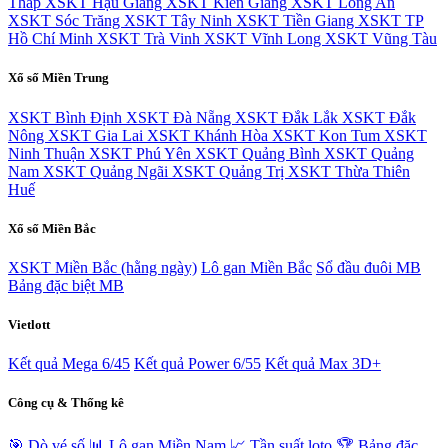
Tháp
XSKT Hậu Giang
XSKT Kiên Giang
XSKT Long An
XSKT Sóc Trăng
XSKT Tây Ninh
XSKT Tiền Giang
XSKT TP
Hồ Chí Minh
XSKT Trà Vinh
XSKT Vĩnh Long
XSKT Vũng Tàu
Xổ số Miền Trung
XSKT Bình Định
XSKT Đà Nẵng
XSKT Đắk Lắk
XSKT Đắk
Nông
XSKT Gia Lai
XSKT Khánh Hòa
XSKT Kon Tum
XSKT
Ninh Thuận
XSKT Phú Yên
XSKT Quảng Bình
XSKT Quảng
Nam
XSKT Quảng Ngãi
XSKT Quảng Trị
XSKT Thừa Thiên
Huế
Xổ số Miền Bắc
XSKT Miền Bắc (hằng ngày)
Lô gan Miền Bắc
Sổ đầu đuôi MB
Bảng đặc biệt MB
Vietlott
Kết quả Mega 6/45
Kết quả Power 6/55
Kết quả Max 3D+
Công cụ & Thống kê
🎯 Dò vé số
📊 Lô gan Miền Nam
📈 Tần suất loto
🏆 Bảng đặc