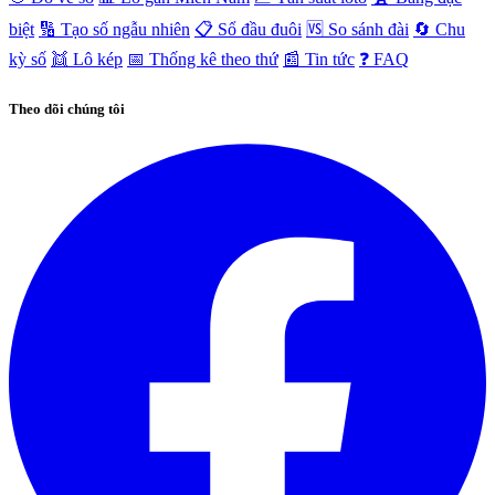
biệt
🔢 Tạo số ngẫu nhiên
📋 Sổ đầu đuôi
🆚 So sánh đài
🔄 Chu
kỳ số
👯 Lô kép
📅 Thống kê theo thứ
📰 Tin tức
❓ FAQ
Theo dõi chúng tôi