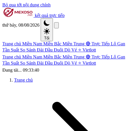
Bỏ qua tới nội dung chính
kết quả trực tiếp
thứ bảy, 08/08/2026
Tối
Trang chủ
Miền Nam
Miền Bắc
Miền Trung
🔴 Trực Tiếp
Lô Gan
Tần Suất
So Sánh Đài
Đầu Đuôi
Dò Vé
⭐ Vietlott
Trang chủ
Miền Nam
Miền Bắc
Miền Trung
🔴 Trực Tiếp
Lô Gan
Tần Suất
So Sánh Đài
Đầu Đuôi
Dò Vé
⭐ Vietlott
Đang tải...
09:33:40
Trang chủ