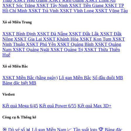
Tháp
XSKT Hậu Giang
XSKT Kiên Giang
XSKT Long An
XSKT Sóc Trăng
XSKT Tây Ninh
XSKT Tiền Giang
XSKT TP
Hồ Chí Minh
XSKT Trà Vinh
XSKT Vĩnh Long
XSKT Vũng Tàu
Xổ số Miền Trung
XSKT Bình Định
XSKT Đà Nẵng
XSKT Đắk Lắk
XSKT Đắk
Nông
XSKT Gia Lai
XSKT Khánh Hòa
XSKT Kon Tum
XSKT
Ninh Thuận
XSKT Phú Yên
XSKT Quảng Bình
XSKT Quảng
Nam
XSKT Quảng Ngãi
XSKT Quảng Trị
XSKT Thừa Thiên
Huế
Xổ số Miền Bắc
XSKT Miền Bắc (hằng ngày)
Lô gan Miền Bắc
Sổ đầu đuôi MB
Bảng đặc biệt MB
Vietlott
Kết quả Mega 6/45
Kết quả Power 6/55
Kết quả Max 3D+
Công cụ & Thống kê
🎯 Dò vé số
📊 Lô gan Miền Nam
📈 Tần suất loto
🏆 Bảng đặc