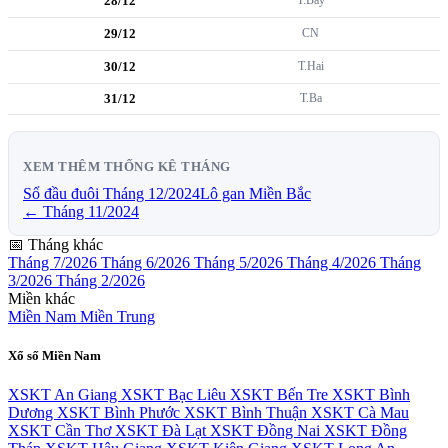
28/12
29/12
CN
30/12
T.Hai
31/12
T.Ba
XEM THÊM THỐNG KÊ THÁNG
Sổ đầu đuôi Tháng 12/2024
Lô gan Miền Bắc
← Tháng 11/2024
📅 Tháng khác
Tháng 7/2026
Tháng 6/2026
Tháng 5/2026
Tháng 4/2026
Tháng
3/2026
Tháng 2/2026
Miền khác
Miền Nam
Miền Trung
Xổ số Miền Nam
XSKT An Giang
XSKT Bạc Liêu
XSKT Bến Tre
XSKT Bình
Dương
XSKT Bình Phước
XSKT Bình Thuận
XSKT Cà Mau
XSKT Cần Thơ
XSKT Đà Lạt
XSKT Đồng Nai
XSKT Đồng