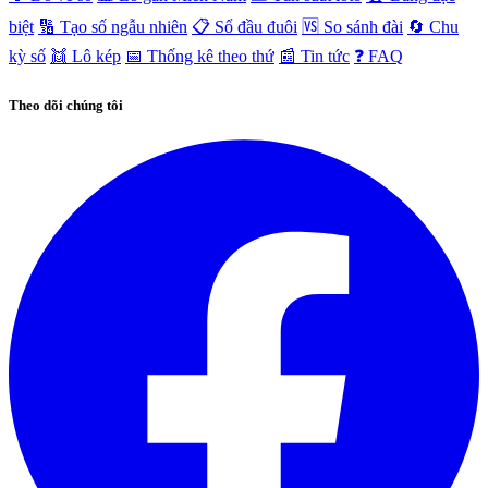
biệt
🔢 Tạo số ngẫu nhiên
📋 Sổ đầu đuôi
🆚 So sánh đài
🔄 Chu
kỳ số
👯 Lô kép
📅 Thống kê theo thứ
📰 Tin tức
❓ FAQ
Theo dõi chúng tôi