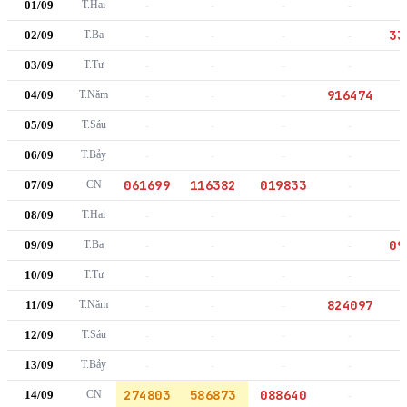
01/09
T.Hai
-
-
-
-
33
02/09
T.Ba
-
-
-
-
03/09
T.Tư
-
-
-
-
916474
04/09
T.Năm
-
-
-
05/09
T.Sáu
-
-
-
-
06/09
T.Bảy
-
-
-
-
061699
116382
019833
07/09
CN
-
08/09
T.Hai
-
-
-
-
09
09/09
T.Ba
-
-
-
-
10/09
T.Tư
-
-
-
-
824097
11/09
T.Năm
-
-
-
12/09
T.Sáu
-
-
-
-
13/09
T.Bảy
-
-
-
-
274803
586873
088640
14/09
CN
-