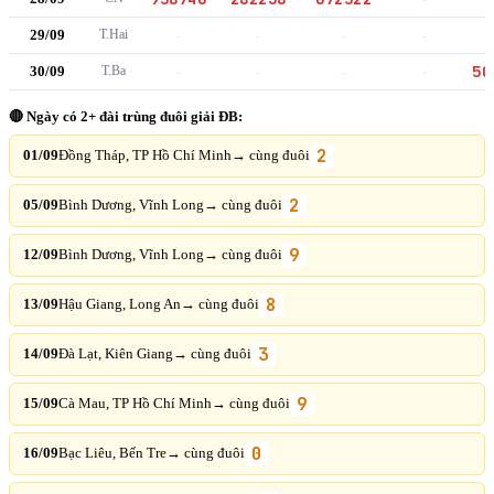
29/09
T.Hai
-
-
-
-
50
30/09
T.Ba
-
-
-
-
🔴 Ngày có 2+ đài trùng đuôi giải ĐB:
2
01/09
Đồng Tháp, TP Hồ Chí Minh
→ cùng đuôi
2
05/09
Bình Dương, Vĩnh Long
→ cùng đuôi
9
12/09
Bình Dương, Vĩnh Long
→ cùng đuôi
8
13/09
Hậu Giang, Long An
→ cùng đuôi
3
14/09
Đà Lạt, Kiên Giang
→ cùng đuôi
9
15/09
Cà Mau, TP Hồ Chí Minh
→ cùng đuôi
0
16/09
Bạc Liêu, Bến Tre
→ cùng đuôi