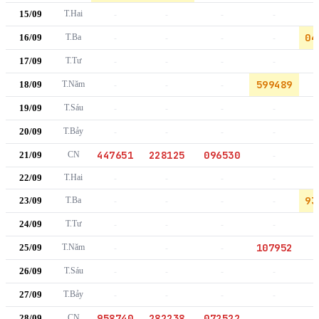
15/09
T.Hai
-
-
-
-
04
16/09
T.Ba
-
-
-
-
17/09
T.Tư
-
-
-
-
599489
18/09
T.Năm
-
-
-
19/09
T.Sáu
-
-
-
-
20/09
T.Bảy
-
-
-
-
447651
228125
096530
21/09
CN
-
22/09
T.Hai
-
-
-
-
93
23/09
T.Ba
-
-
-
-
24/09
T.Tư
-
-
-
-
107952
25/09
T.Năm
-
-
-
26/09
T.Sáu
-
-
-
-
27/09
T.Bảy
-
-
-
-
958740
282238
072522
28/09
CN
-