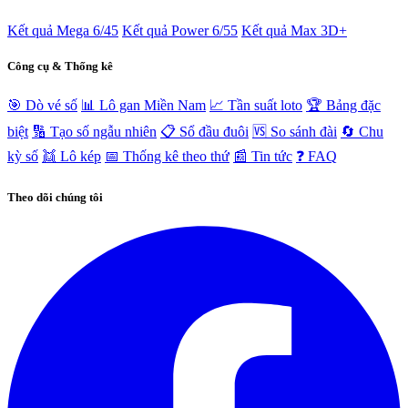
Kết quả Mega 6/45
Kết quả Power 6/55
Kết quả Max 3D+
Công cụ & Thống kê
🎯 Dò vé số
📊 Lô gan Miền Nam
📈 Tần suất loto
🏆 Bảng đặc
biệt
🔢 Tạo số ngẫu nhiên
📋 Sổ đầu đuôi
🆚 So sánh đài
🔄 Chu
kỳ số
👯 Lô kép
📅 Thống kê theo thứ
📰 Tin tức
❓ FAQ
Theo dõi chúng tôi