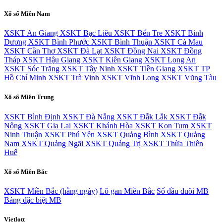
Xổ số Miền Nam
XSKT An Giang
XSKT Bạc Liêu
XSKT Bến Tre
XSKT Bình
Dương
XSKT Bình Phước
XSKT Bình Thuận
XSKT Cà Mau
XSKT Cần Thơ
XSKT Đà Lạt
XSKT Đồng Nai
XSKT Đồng
Tháp
XSKT Hậu Giang
XSKT Kiên Giang
XSKT Long An
XSKT Sóc Trăng
XSKT Tây Ninh
XSKT Tiền Giang
XSKT TP
Hồ Chí Minh
XSKT Trà Vinh
XSKT Vĩnh Long
XSKT Vũng Tàu
Xổ số Miền Trung
XSKT Bình Định
XSKT Đà Nẵng
XSKT Đắk Lắk
XSKT Đắk
Nông
XSKT Gia Lai
XSKT Khánh Hòa
XSKT Kon Tum
XSKT
Ninh Thuận
XSKT Phú Yên
XSKT Quảng Bình
XSKT Quảng
Nam
XSKT Quảng Ngãi
XSKT Quảng Trị
XSKT Thừa Thiên
Huế
Xổ số Miền Bắc
XSKT Miền Bắc (hằng ngày)
Lô gan Miền Bắc
Sổ đầu đuôi MB
Bảng đặc biệt MB
Vietlott