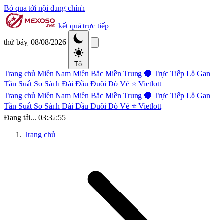
Bỏ qua tới nội dung chính
kết quả trực tiếp
thứ bảy, 08/08/2026
Tối
Trang chủ
Miền Nam
Miền Bắc
Miền Trung
🔴 Trực Tiếp
Lô Gan
Tần Suất
So Sánh Đài
Đầu Đuôi
Dò Vé
⭐ Vietlott
Trang chủ
Miền Nam
Miền Bắc
Miền Trung
🔴 Trực Tiếp
Lô Gan
Tần Suất
So Sánh Đài
Đầu Đuôi
Dò Vé
⭐ Vietlott
Đang tải...
03:32:55
Trang chủ