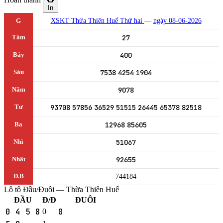
In
G
XSKT Thừa Thiên Huế Thứ hai
—
ngày 08-06-2026
Tám
27
Bảy
400
Sáu
7538
4254
1904
Năm
9078
Tư
93708
57856
36529
51515
26445
65378
82518
Ba
12968
85605
Nhì
51067
Nhất
92655
Đ.B
744184
Lô tô Đầu/Đuôi — Thừa Thiên Huế
ĐẦU
Đ/Đ
ĐUÔI
0 4 5 8
0
0