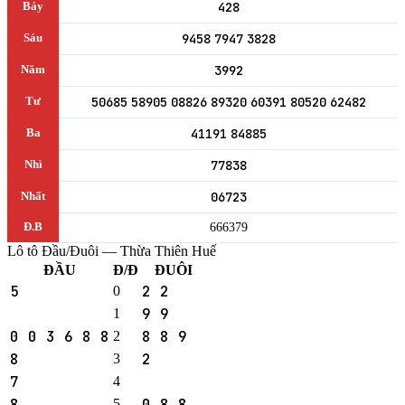
Bảy
428
Sáu
9458
7947
3828
Năm
3992
Tư
50685
58905
08826
89320
60391
80520
62482
Ba
41191
84885
Nhì
77838
Nhất
06723
Đ.B
666379
Lô tô Đầu/Đuôi — Thừa Thiên Huế
ĐẦU
Đ/Đ
ĐUÔI
5
2 2
0
9 9
1
0 0 3 6 8 8
8 8 9
2
8
2
3
7
4
8
0 8 8
5