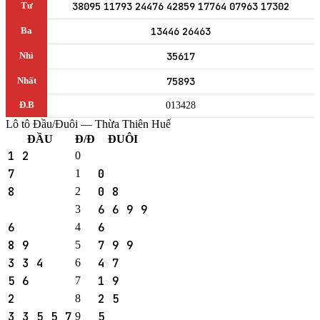
Tư
38095
11793
24476
42859
17764
07963
17302
Ba
13446
26463
Nhì
35617
Nhất
75893
Đ.B
013428
Lô tô Đầu/Đuôi — Thừa Thiên Huế
ĐẦU
Đ/Đ
ĐUÔI
1 2
0
7
0
1
8
0 8
2
6 6 9 9
3
6
6
4
8 9
7 9 9
5
3 3 4
4 7
6
5 6
1 9
7
2
2 5
8
3 3 5 5 7
5
9