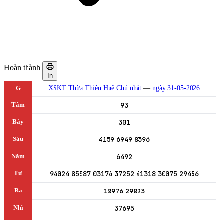
Hoàn thành
In
G
XSKT Thừa Thiên Huế Chủ nhật
—
ngày 31-05-2026
Tám
93
Bảy
301
Sáu
4159
6949
8396
Năm
6492
Tư
94024
85587
03176
37252
41318
30075
29456
Ba
18976
29823
Nhì
37695