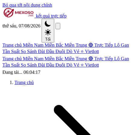
Bỏ qua tới nội dung chính
kết quả trực tiếp
thứ sáu, 07/08/2026
Tối
Trang chủ
Miền Nam
Miền Bắc
Miền Trung
🔴 Trực Tiếp
Lô Gan
Tần Suất
So Sánh Đài
Đầu Đuôi
Dò Vé
⭐ Vietlott
Trang chủ
Miền Nam
Miền Bắc
Miền Trung
🔴 Trực Tiếp
Lô Gan
Tần Suất
So Sánh Đài
Đầu Đuôi
Dò Vé
⭐ Vietlott
Đang tải...
06:04:18
Trang chủ