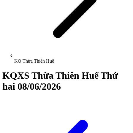
KQ Thừa Thiên Huế
KQXS Thừa Thiên Huế Thứ
hai 08/06/2026