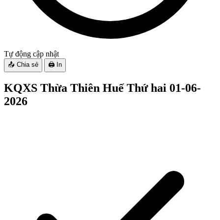
Tự động cập nhật
📤 Chia sẻ
🖨️ In
KQXS Thừa Thiên Huế
Thứ hai 01-06-
2026