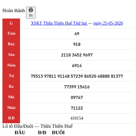
Hoàn thành
In
G
XSKT Thừa Thiên Huế Thứ hai
—
ngày 25-05-2026
Tám
49
Bảy
918
Sáu
2118
3452
9697
Năm
6914
Tư
75513
97811
91148
57239
86520
48888
81377
Ba
77399
15416
Nhì
09767
Nhất
71122
Đ.B
410154
Lô tô Đầu/Đuôi — Thừa Thiên Huế
ĐẦU
Đ/Đ
ĐUÔI