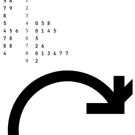
5 8
1
7 9
2
8
3
5
0 5 8
4
4 5 6
0 1 4 5
5
7 8
5
6
8 8
2 6
7
4
0 1 3 6 7 7
8
2
9