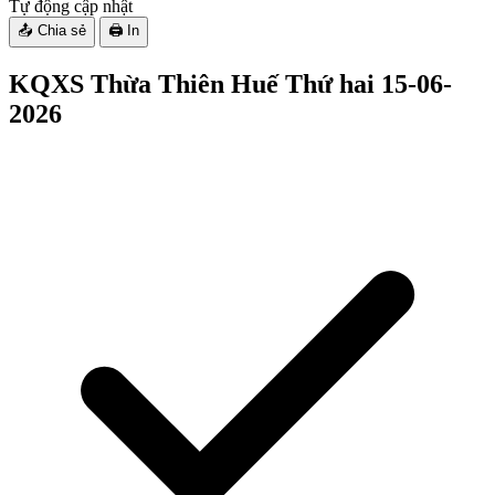
Tự động cập nhật
📤 Chia sẻ
🖨️ In
KQXS Thừa Thiên Huế
Thứ hai 15-06-
2026