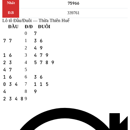
Nhất
75966
Đ.B
339761
Lô tô Đầu/Đuôi — Thừa Thiên Huế
ĐẦU
Đ/Đ
ĐUÔI
7
0
7 7
3 6
1
4 9
2
1 6
4 7 9
3
2 3
5 7 8 9
4
4 7
5
1 6
3 6
6
0 3 4
1 1 5
7
4
9
8
2 3 4 8
9