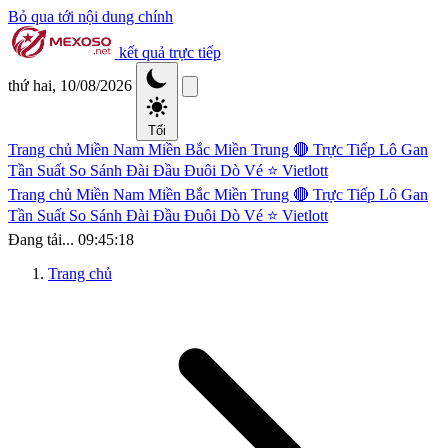
Bỏ qua tới nội dung chính
kết quả trực tiếp
thứ hai, 10/08/2026
Tối
Trang chủ
Miền Nam
Miền Bắc
Miền Trung
🔴 Trực Tiếp
Lô Gan
Tần Suất
So Sánh Đài
Đầu Đuôi
Dò Vé
⭐ Vietlott
Trang chủ
Miền Nam
Miền Bắc
Miền Trung
🔴 Trực Tiếp
Lô Gan
Tần Suất
So Sánh Đài
Đầu Đuôi
Dò Vé
⭐ Vietlott
Đang tải...
09:45:19
Trang chủ