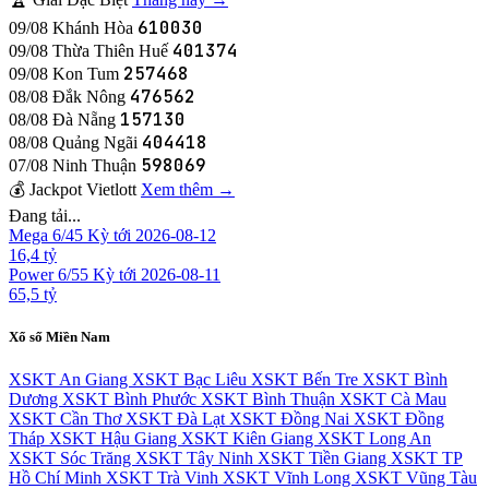
610030
09/08
Khánh Hòa
401374
09/08
Thừa Thiên Huế
257468
09/08
Kon Tum
476562
08/08
Đắk Nông
157130
08/08
Đà Nẵng
404418
08/08
Quảng Ngãi
598069
07/08
Ninh Thuận
💰 Jackpot Vietlott
Xem thêm →
Đang tải...
Mega 6/45
Kỳ tới 2026-08-12
16,4 tỷ
Power 6/55
Kỳ tới 2026-08-11
65,5 tỷ
Xổ số Miền Nam
XSKT An Giang
XSKT Bạc Liêu
XSKT Bến Tre
XSKT Bình
Dương
XSKT Bình Phước
XSKT Bình Thuận
XSKT Cà Mau
XSKT Cần Thơ
XSKT Đà Lạt
XSKT Đồng Nai
XSKT Đồng
Tháp
XSKT Hậu Giang
XSKT Kiên Giang
XSKT Long An
XSKT Sóc Trăng
XSKT Tây Ninh
XSKT Tiền Giang
XSKT TP
Hồ Chí Minh
XSKT Trà Vinh
XSKT Vĩnh Long
XSKT Vũng Tàu