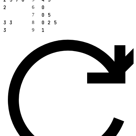
2
0
6
0 5
7
3 3
0 2 5
8
3
1
9