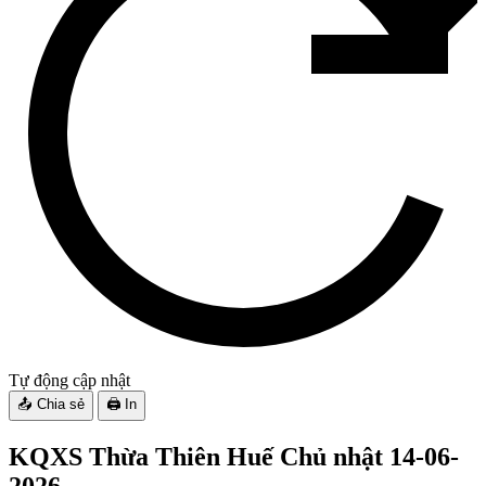
Tự động cập nhật
📤 Chia sẻ
🖨️ In
KQXS Thừa Thiên Huế
Chủ nhật 14-06-