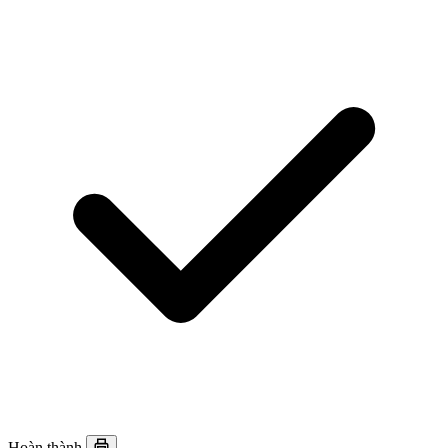
Hoàn thành