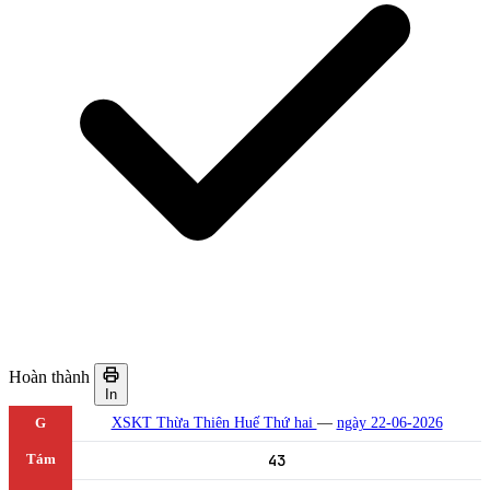
Hoàn thành
In
G
XSKT Thừa Thiên Huế Thứ hai
—
ngày 22-06-2026
Tám
43