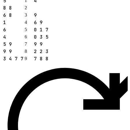
5
4
1
8 8
2
6 8
9
3
1
6 9
4
6
0 1 7
5
4
0 3 5
6
5 9
9 9
7
9 9
2 2 3
8
3 4 7 7
7 8 8
9