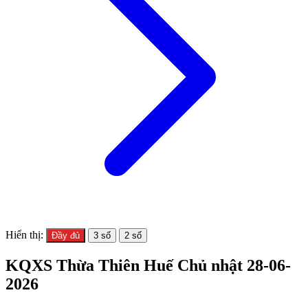
Hiển thị:
Đầy đủ
3 số
2 số
KQXS Thừa Thiên Huế
Chủ nhật 28-06-
2026