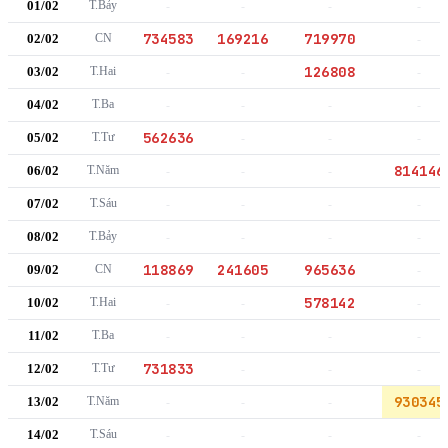
01/02
T.Bảy
-
-
-
-
734583
169216
719970
02/02
CN
-
126808
03/02
T.Hai
-
-
-
04/02
T.Ba
-
-
-
-
562636
05/02
T.Tư
-
-
-
814146
06/02
T.Năm
-
-
-
07/02
T.Sáu
-
-
-
-
08/02
T.Bảy
-
-
-
-
118869
241605
965636
09/02
CN
-
578142
10/02
T.Hai
-
-
-
11/02
T.Ba
-
-
-
-
731833
12/02
T.Tư
-
-
-
930345
13/02
T.Năm
-
-
-
14/02
T.Sáu
-
-
-
-