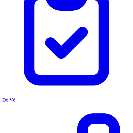
Dò Vé