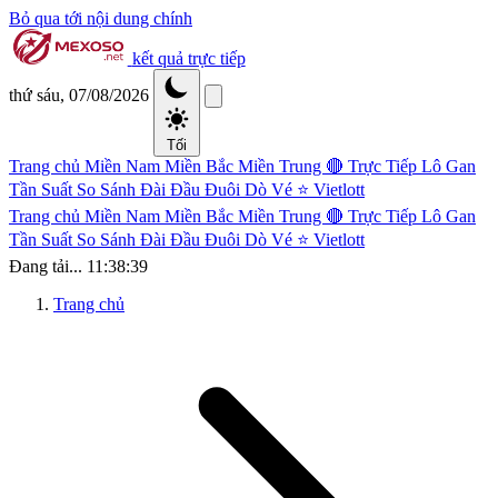
Bỏ qua tới nội dung chính
kết quả trực tiếp
thứ sáu, 07/08/2026
Tối
Trang chủ
Miền Nam
Miền Bắc
Miền Trung
🔴 Trực Tiếp
Lô Gan
Tần Suất
So Sánh Đài
Đầu Đuôi
Dò Vé
⭐ Vietlott
Trang chủ
Miền Nam
Miền Bắc
Miền Trung
🔴 Trực Tiếp
Lô Gan
Tần Suất
So Sánh Đài
Đầu Đuôi
Dò Vé
⭐ Vietlott
Đang tải...
11:38:39
Trang chủ