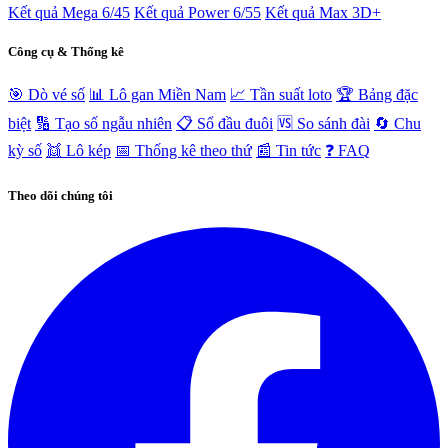
Kết quả Mega 6/45
Kết quả Power 6/55
Kết quả Max 3D+
Công cụ & Thống kê
🎯 Dò vé số
📊 Lô gan Miền Nam
📈 Tần suất loto
🏆 Bảng đặc
biệt
🔢 Tạo số ngẫu nhiên
📋 Sổ đầu đuôi
🆚 So sánh đài
🔄 Chu
kỳ số
👯 Lô kép
📅 Thống kê theo thứ
📰 Tin tức
❓ FAQ
Theo dõi chúng tôi