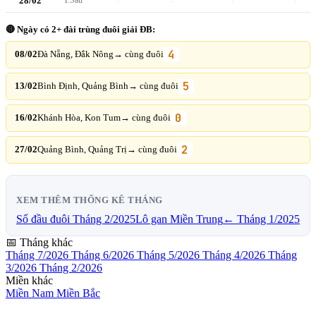
28/02
-
-
-
-
🔴 Ngày có 2+ đài trùng đuôi giải ĐB:
4
08/02
Đà Nẵng, Đắk Nông
→ cùng đuôi
5
13/02
Bình Định, Quảng Bình
→ cùng đuôi
0
16/02
Khánh Hòa, Kon Tum
→ cùng đuôi
2
27/02
Quảng Bình, Quảng Trị
→ cùng đuôi
XEM THÊM THỐNG KÊ THÁNG
Sổ đầu đuôi Tháng 2/2025
Lô gan Miền Trung
← Tháng 1/2025
📅 Tháng khác
Tháng 7/2026
Tháng 6/2026
Tháng 5/2026
Tháng 4/2026
Tháng
3/2026
Tháng 2/2026
Miền khác
Miền Nam
Miền Bắc