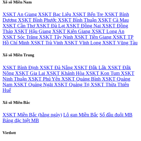
Xổ số Miền Nam
XSKT An Giang
XSKT Bạc Liêu
XSKT Bến Tre
XSKT Bình
Dương
XSKT Bình Phước
XSKT Bình Thuận
XSKT Cà Mau
XSKT Cần Thơ
XSKT Đà Lạt
XSKT Đồng Nai
XSKT Đồng
Tháp
XSKT Hậu Giang
XSKT Kiên Giang
XSKT Long An
XSKT Sóc Trăng
XSKT Tây Ninh
XSKT Tiền Giang
XSKT TP
Hồ Chí Minh
XSKT Trà Vinh
XSKT Vĩnh Long
XSKT Vũng Tàu
Xổ số Miền Trung
XSKT Bình Định
XSKT Đà Nẵng
XSKT Đắk Lắk
XSKT Đắk
Nông
XSKT Gia Lai
XSKT Khánh Hòa
XSKT Kon Tum
XSKT
Ninh Thuận
XSKT Phú Yên
XSKT Quảng Bình
XSKT Quảng
Nam
XSKT Quảng Ngãi
XSKT Quảng Trị
XSKT Thừa Thiên
Huế
Xổ số Miền Bắc
XSKT Miền Bắc (hằng ngày)
Lô gan Miền Bắc
Sổ đầu đuôi MB
Bảng đặc biệt MB
Vietlott