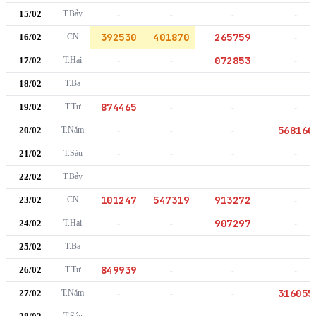
15/02
T.Bảy
-
-
-
-
392530
401870
265759
16/02
CN
-
072853
17/02
T.Hai
-
-
-
18/02
T.Ba
-
-
-
-
874465
19/02
T.Tư
-
-
-
568160
20/02
T.Năm
-
-
-
21/02
T.Sáu
-
-
-
-
22/02
T.Bảy
-
-
-
-
101247
547319
913272
23/02
CN
-
907297
24/02
T.Hai
-
-
-
25/02
T.Ba
-
-
-
-
849939
26/02
T.Tư
-
-
-
316055
27/02
T.Năm
-
-
-
T.Sáu