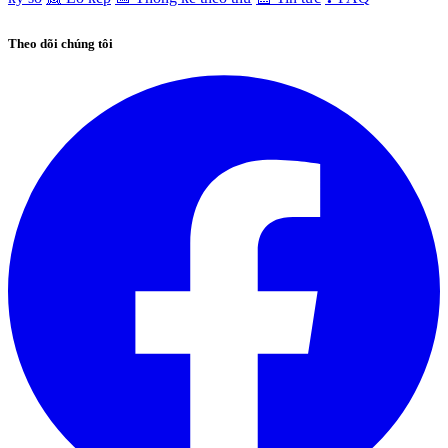
Theo dõi chúng tôi