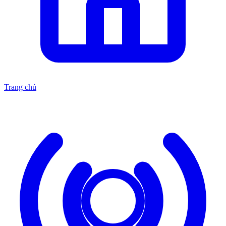
Trang chủ