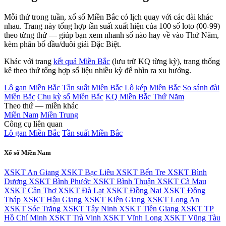
Mỗi thứ trong tuần, xổ số Miền Bắc có lịch quay với các đài khác
nhau. Trang này tổng hợp tần suất xuất hiện của 100 số loto (00-99)
theo từng thứ — giúp bạn xem nhanh số nào hay về vào Thứ Năm,
kèm phân bố đầu/đuôi giải Đặc Biệt.
Khác với trang
kết quả Miền Bắc
(lưu trữ KQ từng kỳ), trang thống
kê theo thứ tổng hợp số liệu nhiều kỳ để nhìn ra xu hướng.
Lô gan Miền Bắc
Tần suất Miền Bắc
Lô kép Miền Bắc
So sánh đài
Miền Bắc
Chu kỳ số Miền Bắc
KQ Miền Bắc Thứ Năm
Theo thứ — miền khác
Miền Nam
Miền Trung
Công cụ liên quan
Lô gan Miền Bắc
Tần suất Miền Bắc
Xổ số Miền Nam
XSKT An Giang
XSKT Bạc Liêu
XSKT Bến Tre
XSKT Bình
Dương
XSKT Bình Phước
XSKT Bình Thuận
XSKT Cà Mau
XSKT Cần Thơ
XSKT Đà Lạt
XSKT Đồng Nai
XSKT Đồng
Tháp
XSKT Hậu Giang
XSKT Kiên Giang
XSKT Long An
XSKT Sóc Trăng
XSKT Tây Ninh
XSKT Tiền Giang
XSKT TP
Hồ Chí Minh
XSKT Trà Vinh
XSKT Vĩnh Long
XSKT Vũng Tàu