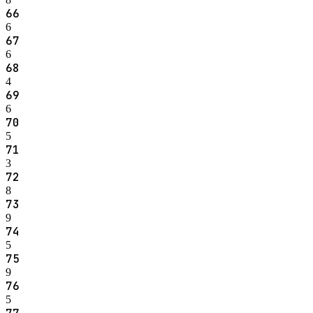
66
6
67
6
68
4
69
6
70
5
71
3
72
8
73
9
74
5
75
9
76
5