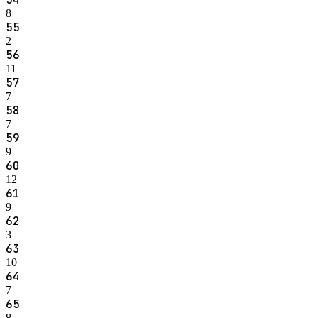
8
55
2
56
11
57
7
58
7
59
9
60
12
61
9
62
3
63
10
64
7
65
8