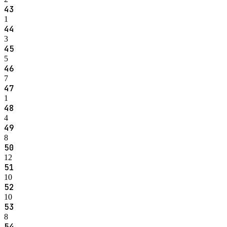
43
1
44
3
45
5
46
7
47
1
48
4
49
8
50
12
51
10
52
10
53
8
54