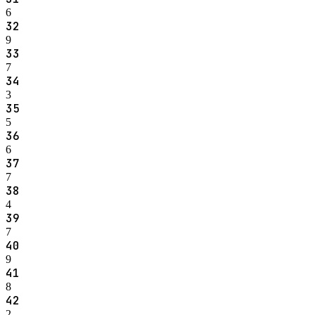
6
32
9
33
7
34
3
35
5
36
6
37
7
38
4
39
7
40
9
41
8
42
2