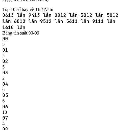
Top 10 số hay về Thứ Năm
06
13 lần
94
13 lần
08
12 lần
30
12 lần
50
12
lần
60
12 lần
95
12 lần
56
11 lần
91
11 lần
16
10 lần
Bảng tần suất 00-99
00
5
01
5
02
5
03
2
04
6
05
6
06
13
07
4
08