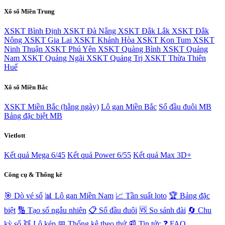
Xổ số Miền Trung
XSKT Bình Định
XSKT Đà Nẵng
XSKT Đắk Lắk
XSKT Đắk
Nông
XSKT Gia Lai
XSKT Khánh Hòa
XSKT Kon Tum
XSKT
Ninh Thuận
XSKT Phú Yên
XSKT Quảng Bình
XSKT Quảng
Nam
XSKT Quảng Ngãi
XSKT Quảng Trị
XSKT Thừa Thiên
Huế
Xổ số Miền Bắc
XSKT Miền Bắc (hằng ngày)
Lô gan Miền Bắc
Sổ đầu đuôi MB
Bảng đặc biệt MB
Vietlott
Kết quả Mega 6/45
Kết quả Power 6/55
Kết quả Max 3D+
Công cụ & Thống kê
🎯 Dò vé số
📊 Lô gan Miền Nam
📈 Tần suất loto
🏆 Bảng đặc
biệt
🔢 Tạo số ngẫu nhiên
📋 Sổ đầu đuôi
🆚 So sánh đài
🔄 Chu
kỳ số
👯 Lô kép
📅 Thống kê theo thứ
📰 Tin tức
❓ FAQ