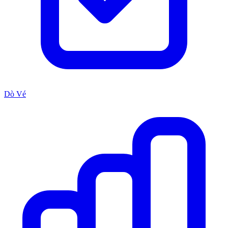
Dò Vé