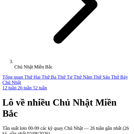
Chủ Nhật Miền Bắc
Tổng quan
Thứ Hai
Thứ Ba
Thứ Tư
Thứ Năm
Thứ Sáu
Thứ Bảy
Chủ Nhật
12 tuần
26 tuần
52 tuần
Lô về nhiều
Chủ Nhật
Miền
Bắc
Tần suất loto 00-99 các kỳ quay Chủ Nhật — 26 tuần gần nhất (26
kỳ, gần nhất 02/08/2026)