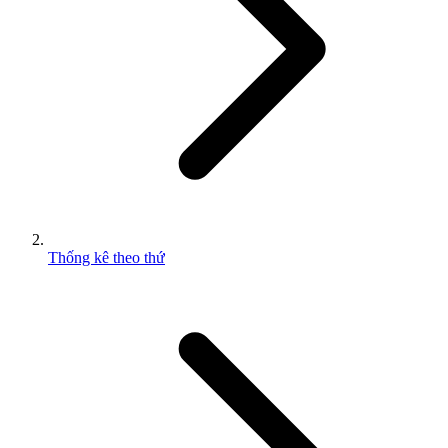
Thống kê theo thứ