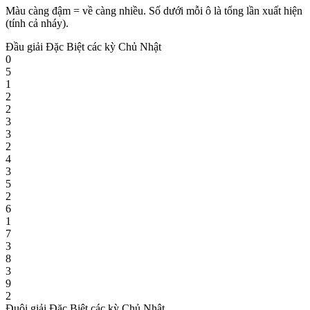
Màu càng đậm = về càng nhiều. Số dưới mỗi ô là tổng lần xuất hiện
(tính cả nháy).
Đầu giải Đặc Biệt các kỳ Chủ Nhật
0
5
1
2
2
3
3
2
4
3
5
2
6
1
7
3
8
3
9
2
Đuôi giải Đặc Biệt các kỳ Chủ Nhật