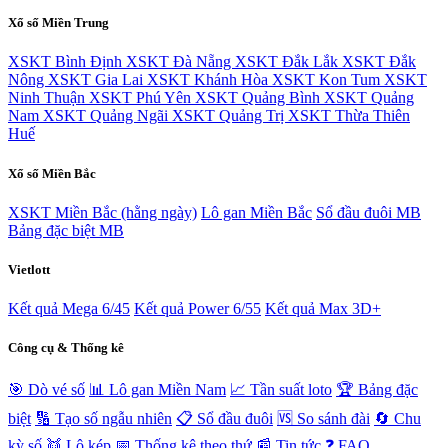
Xổ số Miền Trung
XSKT Bình Định
XSKT Đà Nẵng
XSKT Đắk Lắk
XSKT Đắk
Nông
XSKT Gia Lai
XSKT Khánh Hòa
XSKT Kon Tum
XSKT
Ninh Thuận
XSKT Phú Yên
XSKT Quảng Bình
XSKT Quảng
Nam
XSKT Quảng Ngãi
XSKT Quảng Trị
XSKT Thừa Thiên
Huế
Xổ số Miền Bắc
XSKT Miền Bắc (hằng ngày)
Lô gan Miền Bắc
Sổ đầu đuôi MB
Bảng đặc biệt MB
Vietlott
Kết quả Mega 6/45
Kết quả Power 6/55
Kết quả Max 3D+
Công cụ & Thống kê
🎯 Dò vé số
📊 Lô gan Miền Nam
📈 Tần suất loto
🏆 Bảng đặc
biệt
🔢 Tạo số ngẫu nhiên
📋 Sổ đầu đuôi
🆚 So sánh đài
🔄 Chu
kỳ số
👯 Lô kép
📅 Thống kê theo thứ
📰 Tin tức
❓ FAQ