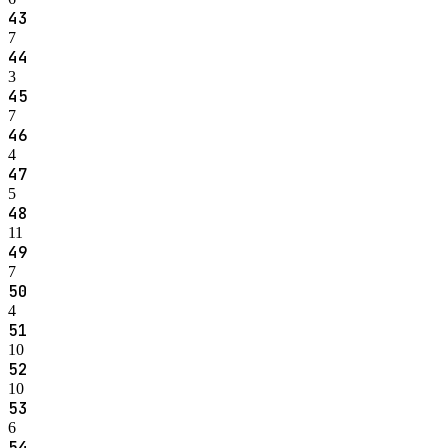
43
7
44
3
45
7
46
4
47
5
48
11
49
7
50
4
51
10
52
10
53
6
54